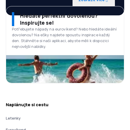
Hledáte perfektní dovolenou?
Inspirujte se!
Potřebujete nápady na eurovíkend? Nebo hledáte ideální
dovolenou? Na eSky najdete spoustu inspirace každý
den. Stáhněte si naši aplikaci, abyste měli k dispozici
nejnovější nabídky.
Naplánujte si cestu
Letenky
Eurovíkend