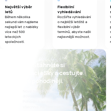
Největší výběr
Flexibilní
letů
vyhledávání
Během několika
Rozšiřte vyhledávání
sekund vám najdeme
o nejbližší letiště a
nejlepší let z nabídky
flexibilní výběr
více než 500
termínů, abyste našli
leteckých
nejlevnější možnost.
společností.
Psst! Stáhněte si
aplikaci eSky a cestujte
ještě pohodlněji.
Nové nabídky každý den: lety,
dovolené, eurovíkendy
Pohodlná správa rezervací
Všechno, na čem záleží, vždy na