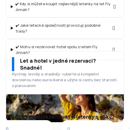
✔️ Kdy si můžete koupit nejlevnější letenky na let Fly
Jinnah?
✔️ Jaké letecké společnosti provozují podobné
trasy?
✔️ Mohu si rezervovat hotel spolu s letem Fly
Jinnah?
Let a hotel v jedné rezervaci?
Snadné!
Rychleji, levněji a snadněji: vyberte si kompletní
dovolenou nebo eurovíkend a užijte si cestu bez starostí
s plánováním.
Proč se vyplatí rezervovat si letenky s eSky?