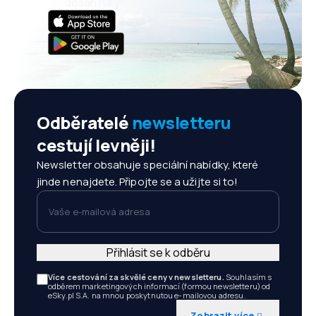
dosah ruky!
Odběratelé
newsletteru
cestují levněji!
Newsletter obsahuje speciální nabídky, které
jinde nenajdete. Připojte se a užijte si to!
Vaše e-mailová adresa
Přihlásit se k odběru
Více cestování za skvělé ceny v newsletteru.
Souhlasím s
odběrem marketingových informací (formou newsletteru) od
eSky.pl S.A. na mnou poskytnutou e-mailovou adresu.
Zobrazit více