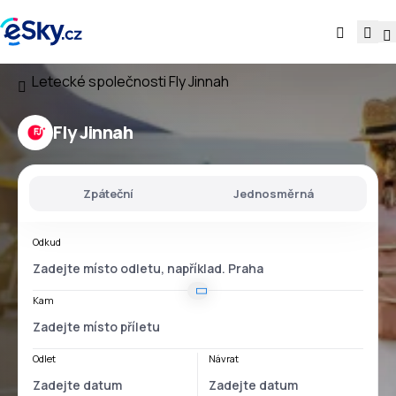
Letecké společnosti
Fly Jinnah
Fly Jinnah
Zpáteční
Jednosměrná
Odkud
Kam
Odlet
Návrat