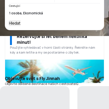
Cestující
Hledat
Rezervujte si let během několika
minut!
Použijte vyhledávač v horní části stránky. Řekněte nám
kdy a kam letíte a my se postaráme o zbytek.
Objevujte svět s Fly Jinnah
Objevte oblíbené destinace našich cestovatelů