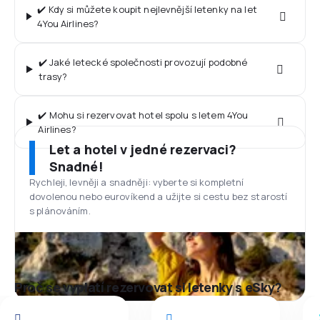
✔️ Kdy si můžete koupit nejlevnější letenky na let
4You Airlines?
✔️ Jaké letecké společnosti provozují podobné
trasy?
✔️ Mohu si rezervovat hotel spolu s letem 4You
Airlines?
Let a hotel v jedné rezervaci?
Snadné!
Rychleji, levněji a snadněji: vyberte si kompletní
dovolenou nebo eurovíkend a užijte si cestu bez starostí
s plánováním.
Proč se vyplatí rezervovat si letenky s eSky?