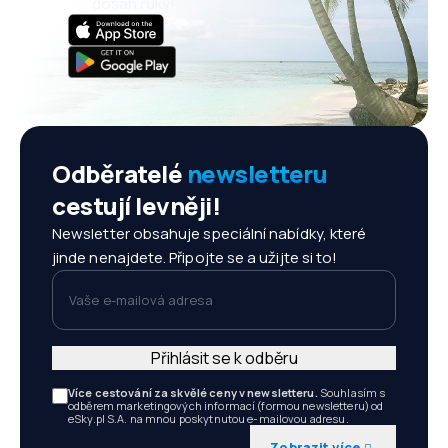
dosah ruky!
Odběratelé
newsletteru
cestují levněji!
Newsletter obsahuje speciální nabídky, které
jinde nenajdete. Připojte se a užijte si to!
Vaše e-mailová adresa
Přihlásit se k odběru
Více cestování za skvělé ceny v newsletteru.
Souhlasím s
odběrem marketingových informací (formou newsletteru) od
eSky.pl S.A. na mnou poskytnutou e-mailovou adresu.
Zobrazit více