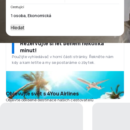
Cestující
Hledat
Rezervujte si let během několika
minut!
Použijte vyhledávač v horní části stránky. Řekněte nám
kdy a kam letíte a my se postaráme o zbytek.
Objevujte svět s 4You Airlines
Objevte oblíbené destinace našich cestovatelů