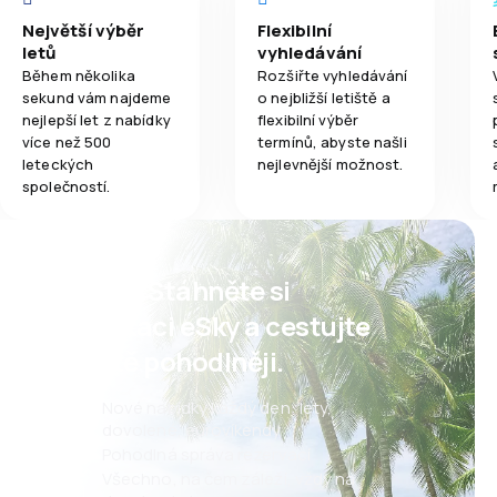
Největší výběr
Flexibilní
letů
vyhledávání
Během několika
Rozšiřte vyhledávání
sekund vám najdeme
o nejbližší letiště a
nejlepší let z nabídky
flexibilní výběr
více než 500
termínů, abyste našli
leteckých
nejlevnější možnost.
společností.
Psst! Stáhněte si
aplikaci eSky a cestujte
ještě pohodlněji.
Nové nabídky každý den: lety,
dovolené, eurovíkendy
Pohodlná správa rezervací
Všechno, na čem záleží, vždy na