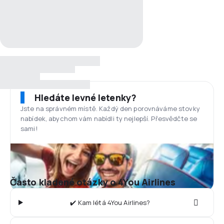
Hledáte levné letenky?
Jste na správném místě. Každý den porovnáváme stovky
nabídek, abychom vám nabídli ty nejlepší. Přesvědčte se
sami!
Často kladené otázky o 4You Airlines
✔️ Kam létá 4You Airlines?