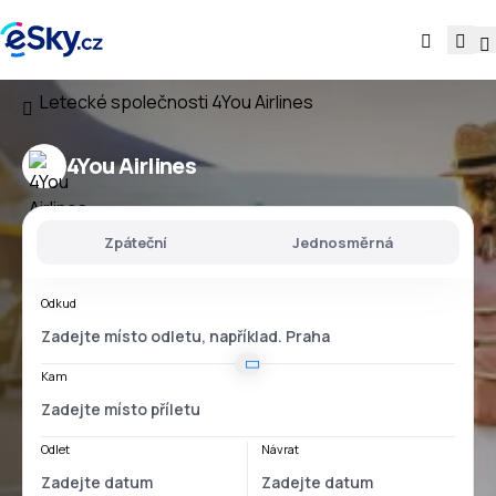
Letecké společnosti
4You Airlines
4You Airlines
Zpáteční
Jednosměrná
Odkud
Kam
Odlet
Návrat