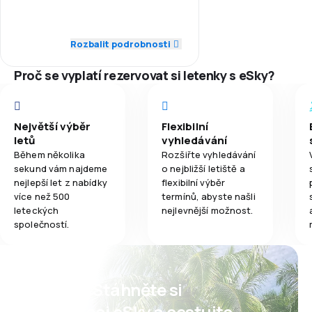
3,0
Zaměstnanci
4,0
Přeprava zavazadel
1,0
Dochvilnost
Rozbalit podrobnosti
4,0
Jídla
3,0
Síť spojení
Proč se vyplatí rezervovat si letenky s eSky?
4,0
Ceny letenek
Největší výběr
Flexibilní
4,0
Komfort cestování
letů
vyhledávání
Během několika
Rozšiřte vyhledávání
sekund vám najdeme
o nejbližší letiště a
4,0
Přeprava zavazadel
nejlepší let z nabídky
flexibilní výběr
více než 500
termínů, abyste našli
4,0
Jídla
leteckých
nejlevnější možnost.
společností.
Psst! Stáhněte si
aplikaci eSky a cestujte