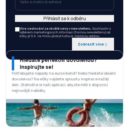
Přihlásit se k odběru
Více cestování za skvělé ceny v newsletteru.
Souhlasím s
odběrem marketingových informací (formou newsletteru) od
eSky.pl S.A. na mnou poskytnutou e-mailovou adresu.
Zobrazit více
Hledáte perfektní dovolenou?
Inspirujte se!
Potřebujete nápady na eurovíkend? Nebo hledáte ideální
dovolenou? Na eSky najdete spoustu inspirace každý
den. Stáhněte si naši aplikaci, abyste měli k dispozici
nejnovější nabídky.