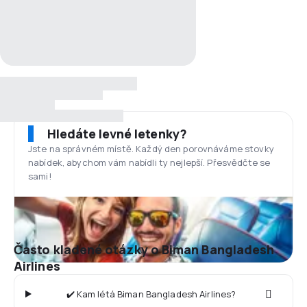
Hledáte levné letenky?
Jste na správném místě. Každý den porovnáváme stovky
nabídek, abychom vám nabídli ty nejlepší. Přesvědčte se
sami!
Často kladené otázky o Biman Bangladesh
Airlines
✔️ Kam létá Biman Bangladesh Airlines?