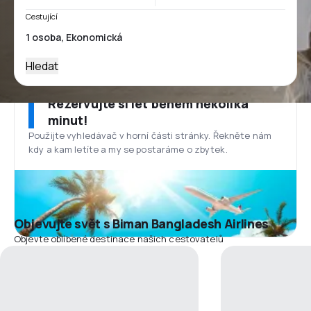
Cestující
Hledat
Rezervujte si let během několika
minut!
Použijte vyhledávač v horní části stránky. Řekněte nám
kdy a kam letíte a my se postaráme o zbytek.
Objevujte svět s Biman Bangladesh Airlines
Objevte oblíbené destinace našich cestovatelů