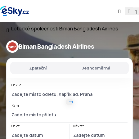
Letecké společnosti
Biman Bangladesh Airlines
Biman Bangladesh Airlines
Zpáteční
Jednosměrná
Odkud
Kam
Odlet
Návrat