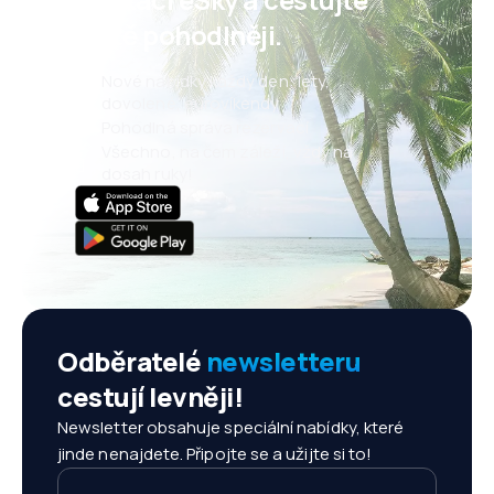
ještě pohodlněji.
Nové nabídky každý den: lety,
dovolené, eurovíkendy
Pohodlná správa rezervací
Všechno, na čem záleží, vždy na
dosah ruky!
Odběratelé
newsletteru
cestují levněji!
Newsletter obsahuje speciální nabídky, které
jinde nenajdete. Připojte se a užijte si to!
Vaše e-mailová adresa