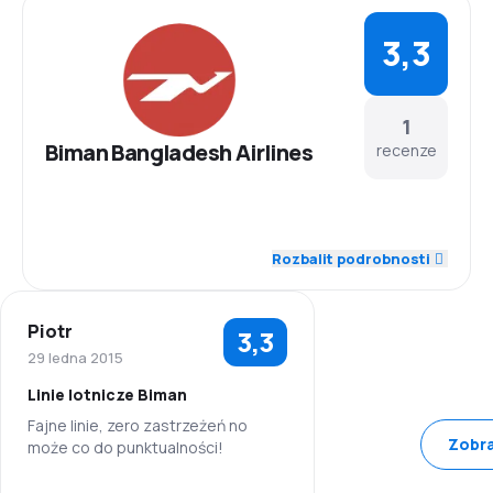
3,3
1
Biman Bangladesh Airlines
recenze
3,0
Zaměstnanci
Rozbalit podrobnosti
1,0
Dochvilnost
Piotr
3,3
3,0
Síť spojení
29 ledna 2015
Linie lotnicze Biman
4,0
Ceny letenek
Fajne linie, zero zastrzeżeń no
Zobra
może co do punktualności!
4,0
Komfort cestování