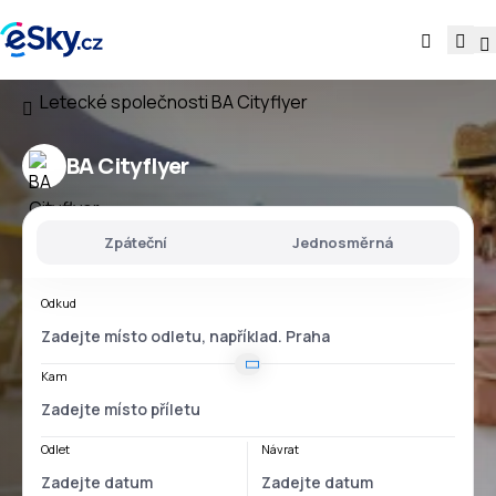
Letecké společnosti
BA Cityflyer
BA Cityflyer
Zpáteční
Jednosměrná
Odkud
Kam
Odlet
Návrat