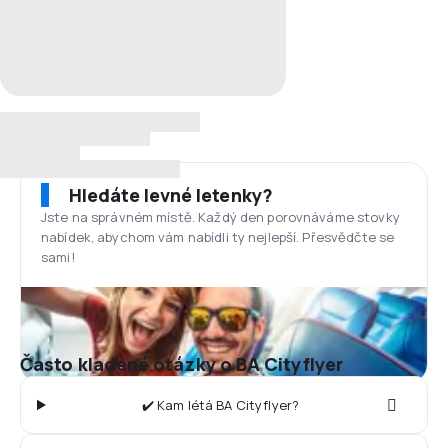
Hledáte levné letenky?
Jste na správném místě. Každý den porovnáváme stovky
nabídek, abychom vám nabídli ty nejlepší. Přesvědčte se
sami!
Často kladené otázky o BA Cityflyer
✔️ Kam létá BA Cityflyer?