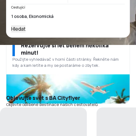
Cestující
Hledat
Rezervujte si let během několika
minut!
Použijte vyhledávač v horní části stránky. Řekněte nám
kdy a kam letíte a my se postaráme o zbytek.
Objevujte svět s BA Cityflyer
Objevte oblíbené destinace našich cestovatelů