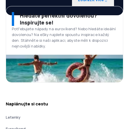
Hledáte perfektní dovolenou?
Inspirujte se!
Potřebujete nápady na eurovíkend? Nebo hledáte ideální
dovolenou? Na eSky najdete spoustu inspirace každý
den. Stáhněte si naši aplikaci, abyste měli k dispozici
nejnovější nabídky.
Naplánujte si cestu
Letenky
Eurovíkend