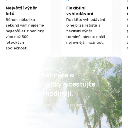
Největší výběr
Flexibilní
letů
vyhledávání
Během několika
Rozšiřte vyhledávání
sekund vám najdeme
o nejbližší letiště a
nejlepší let z nabídky
flexibilní výběr
více než 500
termínů, abyste našli
leteckých
nejlevnější možnost.
společností.
Psst! Stáhněte si
aplikaci eSky a cestujte
ještě pohodlněji.
Nové nabídky každý den: lety,
dovolené, eurovíkendy
Pohodlná správa rezervací
Všechno, na čem záleží, vždy na