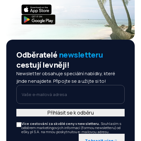
dosah ruky!
Odběratelé
newsletteru
cestují levněji!
Newsletter obsahuje speciální nabídky, které
jinde nenajdete. Připojte se a užijte si to!
Vaše e-mailová adresa
Přihlásit se k odběru
Více cestování za skvělé ceny v newsletteru.
Souhlasím s
odběrem marketingových informací (formou newsletteru) od
eSky.pl S.A. na mnou poskytnutou e-mailovou adresu.
Zobrazit více