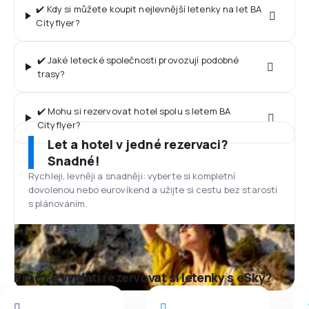
✔️ Kdy si můžete koupit nejlevnější letenky na let BA
Cityflyer?
✔️ Jaké letecké společnosti provozují podobné
trasy?
✔️ Mohu si rezervovat hotel spolu s letem BA
Cityflyer?
Let a hotel v jedné rezervaci?
Snadné!
Rychleji, levněji a snadněji: vyberte si kompletní
dovolenou nebo eurovíkend a užijte si cestu bez starostí
s plánováním.
Proč se vyplatí rezervovat si letenky s eSky?