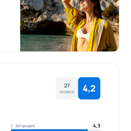
Na letišti se nacházejí restaurace, jídelny, kavárny,
ý internet zdarma.
jídla. Menu závisí na trase a rezervační třídě. Na
diovým stanicím a hrám – vše v 10 jazycích.
27
4,2
recenzí
4,3
Síť spojení