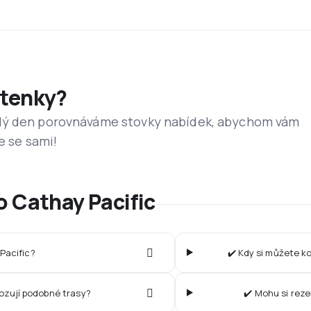
etenky?
dý den porovnáváme stovky nabídek, abychom vám
e se sami!
o Cathay Pacific
Pacific?
✔️ Kdy si můžete ko
vozují podobné trasy?
✔️ Mohu si reze