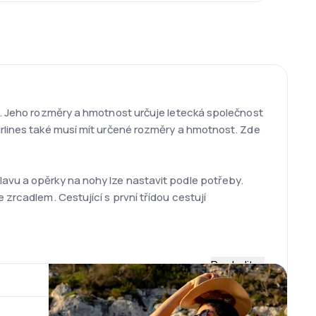
lo. Jeho rozměry a hmotnost určuje letecká společnost
irlines také musí mít určené rozměry a hmotnost. Zde
lavu a opěrky na nohy lze nastavit podle potřeby.
 zrcadlem. Cestující s první třídou cestují
Rozbalit
ožena ze 146 letadel se širokým trupem typu Airbus
BCF a 747-400 Freighter.