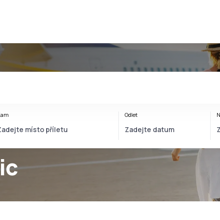
Kam
Odlet
N
ic