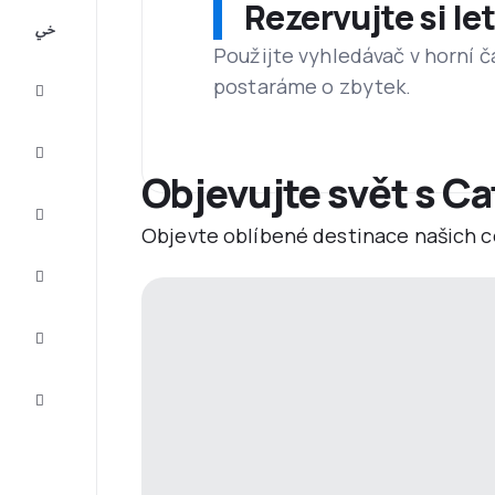
Rezervujte si l
All-
inclusive
Použijte vyhledávač v horní č
postaráme o zbytek.
Eurovíkend
Ubytování
Objevujte svět s Ca
Akční
letenky
Objevte oblíbené destinace našich c
Zkompletujte
vaši cestu
Tipy a
inspirace
Zákaznický
servis