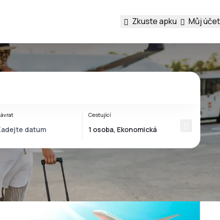
Zkuste apku
Můj účet
ávrat
Cestující