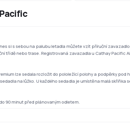
Pacific
lines si s sebou na palubu letadla můžete vzít příruční zavazad
ční třídě nebo trase. Registrovaná zavazadla u Cathay Pacific A
mium lze sedala rozložit do pololežící polohy a podpěrky pod h
 sedadla na lůžko. U každého sedadla je umístěna malá skříňka se
n do 90 minut před plánovaným odletem.
ších na světě, průměrný věk strojů je kol. 8,5 roku. Flotila je sl
77-300, 777-200, 747-400, 747-8 Freighter, 747-400ERF, 747-400