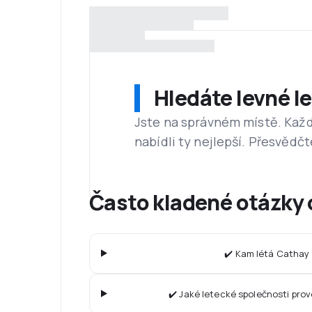
Hledáte levné l
Jste na správném místě. Kaž
nabídli ty nejlepší. Přesvědčt
Často kladené otázky 
✔️ Kam létá Cathay 
✔️ Jaké letecké společnosti pro