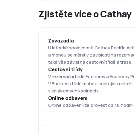
Zjistěte více o Cathay 
Zavazadla
U letecké společnosti Cathay Pacific Air
a mohou se měnit v závislosti na rezerva
také vše závisí na cestovní třídě a trase.
Cestovní třídy
V rezervační třídě Economy a Economy Pre
V Business třídě mohou cestující rozložit
v soukromých kabinách.
Online odbavení
Online odbavení lze provést od 48 hodi
Flotila
Flotila Cathay Pacific je jednou z nejmlad
A330-300, A340-300, Boeing 777-300ER, 7
Letiště Hongkong