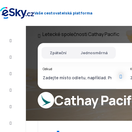
Vaše cestovatelská platforma
Letecké společnosti
Cathay Pacific
Let+Hotel
Zpáteční
Jednosměrná
Letenky
Odkud
Dovolená
Léto
2026
Cathay Pacif
Zima
2026/27
Last
minute