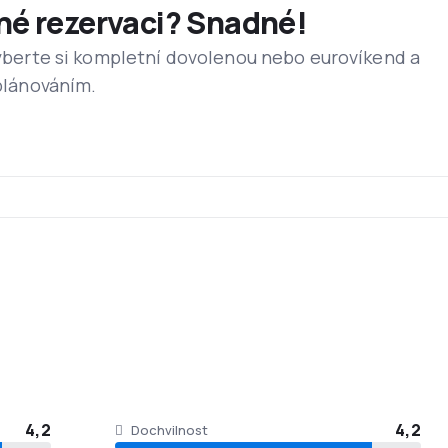
dné rezervaci? Snadné!
ejvětších terminálů na světě s moderně řízenou infrastrukturou. 
reály a minigolf. Na území celého letiště je dostupný bezdrátov
 vyberte si kompletní dovolenou nebo eurovíkend a
 plánováním.
je založeno na jídlech všech světových kuchyní, včetně čínského 
cestující přístup k kol. 500 televizním kanálům, hudebním CD, rá
4,2
4,2
Dochvilnost