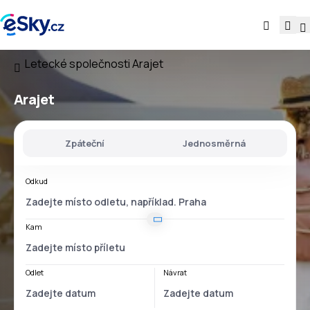
Letecké společnosti
Arajet
Arajet
Zpáteční
Jednosměrná
Odkud
Kam
Odlet
Návrat