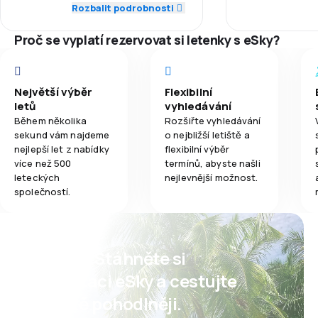
2,0
Síť spojení
Rozbalit podrobnosti
2,0
Jídla
Proč se vyplatí rezervovat si letenky s eSky?
4,0
Ceny letenek
3,0
Komfort cestování
Největší výběr
Flexibilní
letů
vyhledávání
3,0
Přeprava zavazadel
Během několika
Rozšiřte vyhledávání
sekund vám najdeme
o nejbližší letiště a
2,0
Jídla
nejlepší let z nabídky
flexibilní výběr
více než 500
termínů, abyste našli
leteckých
nejlevnější možnost.
společností.
Psst! Stáhněte si
aplikaci eSky a cestujte
ještě pohodlněji.