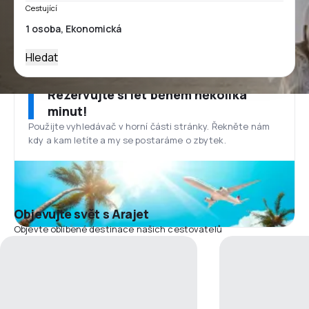
Cestující
Hledat
Rezervujte si let během několika
minut!
Použijte vyhledávač v horní části stránky. Řekněte nám
kdy a kam letíte a my se postaráme o zbytek.
Objevujte svět s Arajet
Objevte oblíbené destinace našich cestovatelů