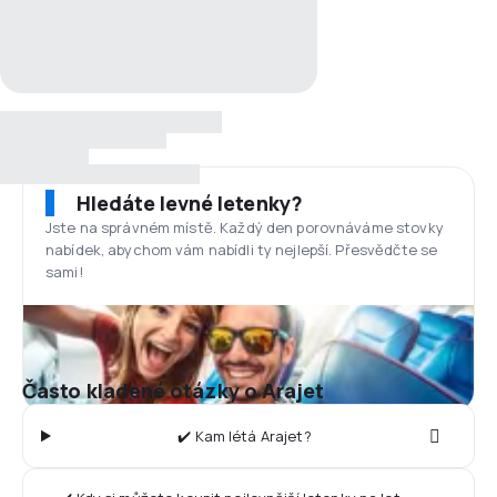
Hledáte levné letenky?
Jste na správném místě. Každý den porovnáváme stovky
nabídek, abychom vám nabídli ty nejlepší. Přesvědčte se
sami!
Často kladené otázky o Arajet
✔️ Kam létá Arajet?