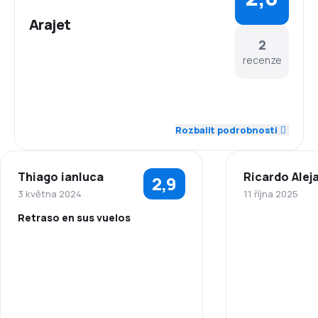
Arajet
2
recenze
5,0
Zaměstnanci
Rozbalit podrobnosti
1,0
Dochvilnost
Thiago ianluca
Ricardo Alej
2,9
2,0
Síť spojení
3 května 2024
11 října 2025
Retraso en sus vuelos
4,0
Ceny letenek
5,0
Zaměstnanci
3,0
Komfort cestování
1,0
Dochvilnost
3,0
Přeprava zavazadel