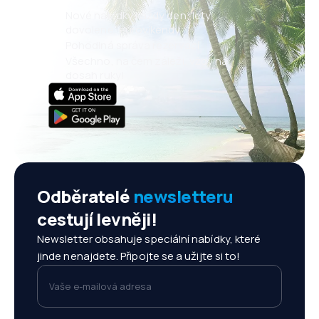
Nové nabídky každý den: lety,
dovolené, eurovíkendy
Pohodlná správa rezervací
Všechno, na čem záleží, vždy na
dosah ruky!
Odběratelé
newsletteru
cestují levněji!
Newsletter obsahuje speciální nabídky, které
jinde nenajdete. Připojte se a užijte si to!
Vaše e-mailová adresa