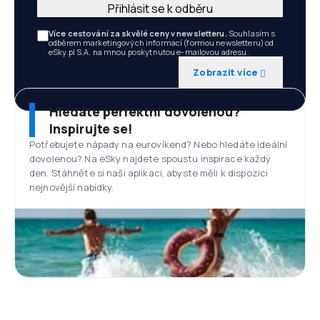
Přihlásit se k odběru
Více cestování za skvělé ceny v newsletteru.
Souhlasím s
odběrem marketingových informací (formou newsletteru) od
eSky.pl S.A. na mnou poskytnutou e-mailovou adresu.
Zobrazit více
Hledáte perfektní dovolenou?
Inspirujte se!
Potřebujete nápady na eurovíkend? Nebo hledáte ideální
dovolenou? Na eSky najdete spoustu inspirace každý
den. Stáhněte si naši aplikaci, abyste měli k dispozici
nejnovější nabídky.