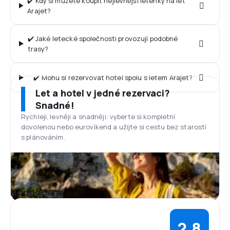
✔️ Kdy si můžete koupit nejlevnější letenky na let
Arajet?
✔️ Jaké letecké společnosti provozují podobné
trasy?
✔️ Mohu si rezervovat hotel spolu s letem Arajet?
Let a hotel v jedné rezervaci?
Snadné!
Rychleji, levněji a snadněji: vyberte si kompletní
dovolenou nebo eurovíkend a užijte si cestu bez starostí
s plánováním.
Hodnocení
2,8