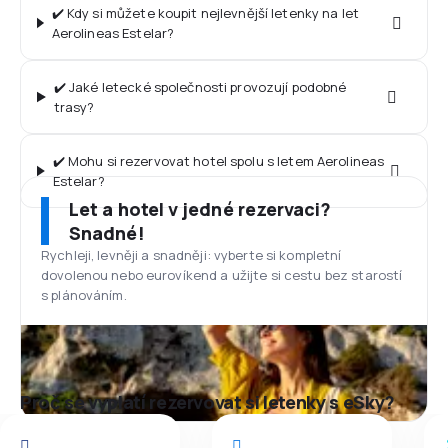
✔️ Kdy si můžete koupit nejlevnější letenky na let
Aerolineas Estelar?
✔️ Jaké letecké společnosti provozují podobné
trasy?
✔️ Mohu si rezervovat hotel spolu s letem Aerolineas
Estelar?
Let a hotel v jedné rezervaci?
Snadné!
Rychleji, levněji a snadněji: vyberte si kompletní
dovolenou nebo eurovíkend a užijte si cestu bez starostí
s plánováním.
Proč se vyplatí rezervovat si letenky s eSky?