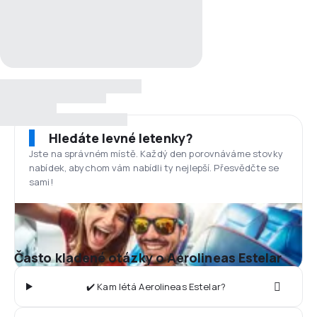
Hledáte levné letenky?
Jste na správném místě. Každý den porovnáváme stovky
nabídek, abychom vám nabídli ty nejlepší. Přesvědčte se
sami!
Často kladené otázky o Aerolineas Estelar
✔️ Kam létá Aerolineas Estelar?