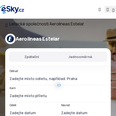
Letecké společnosti
Aerolineas Estelar
Aerolineas Estelar
Zpáteční
Jednosměrná
Odkud
Kam
Odlet
Návrat