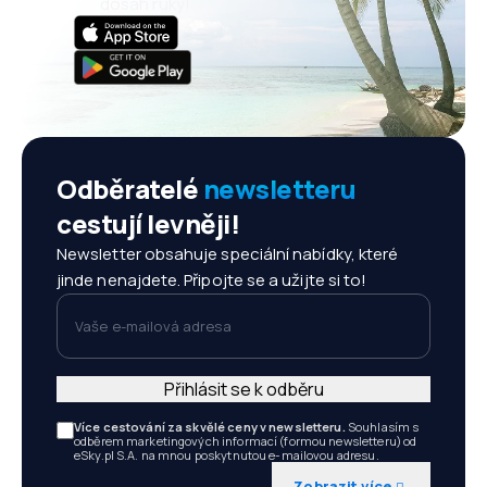
dosah ruky!
Odběratelé
newsletteru
cestují levněji!
Newsletter obsahuje speciální nabídky, které
jinde nenajdete. Připojte se a užijte si to!
Vaše e-mailová adresa
Přihlásit se k odběru
Více cestování za skvělé ceny v newsletteru.
Souhlasím s
odběrem marketingových informací (formou newsletteru) od
eSky.pl S.A. na mnou poskytnutou e-mailovou adresu.
Zobrazit více