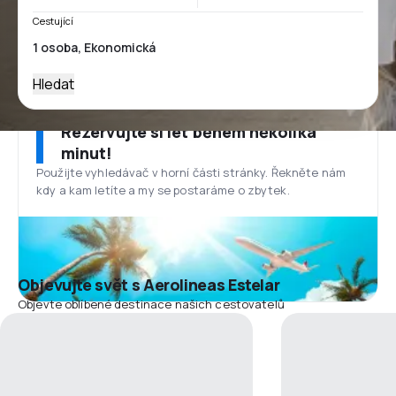
Cestující
Hledat
Rezervujte si let během několika
minut!
Použijte vyhledávač v horní části stránky. Řekněte nám
kdy a kam letíte a my se postaráme o zbytek.
Objevujte svět s Aerolineas Estelar
Objevte oblíbené destinace našich cestovatelů