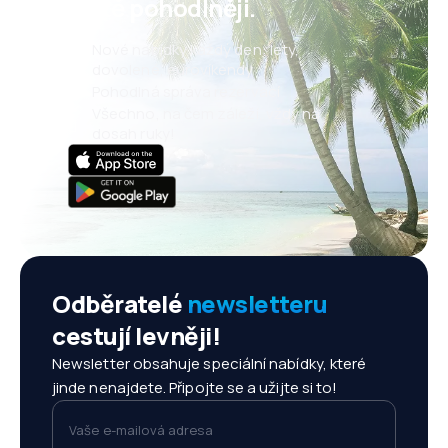
ještě pohodlněji.
Nové nabídky každý den: lety,
dovolené, eurovíkendy
Pohodlná správa rezervací
Všechno, na čem záleží, vždy na
dosah ruky!
Odběratelé
newsletteru
cestují levněji!
Newsletter obsahuje speciální nabídky, které
jinde nenajdete. Připojte se a užijte si to!
Vaše e-mailová adresa