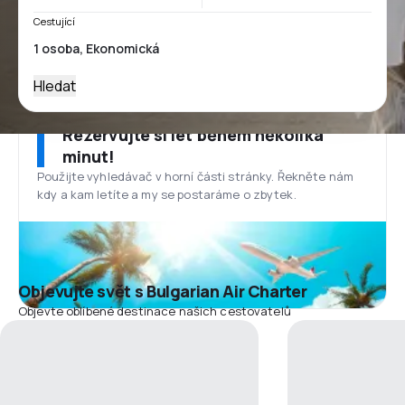
Cestující
Hledat
Rezervujte si let během několika
minut!
Použijte vyhledávač v horní části stránky. Řekněte nám
kdy a kam letíte a my se postaráme o zbytek.
Objevujte svět s Bulgarian Air Charter
Objevte oblíbené destinace našich cestovatelů