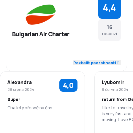
4,4
16
Bulgarian Air Charter
recenzí
4,6
Zaměstnanci
Rozbalit podrobnosti
4,7
Dochvilnost
Alexandra
Lyubomir
4,0
4,7
Síť spojení
28 srpna 2024
9 června 2024
Super
return from G
3,9
Ceny letenek
Oba lety přesně na čas
I like to travel 
is very fast and
4,4
Komfort cestování
moving. I love E SKAY , EXCELENT
5,0
Zaměstnanci
agency for trave
4,3
Přeprava zavazadel