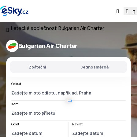
Letecké společnosti
Bulgarian Air Charter
Bulgarian Air Charter
Zpáteční
Jednosměrná
Odkud
Kam
Odlet
Návrat