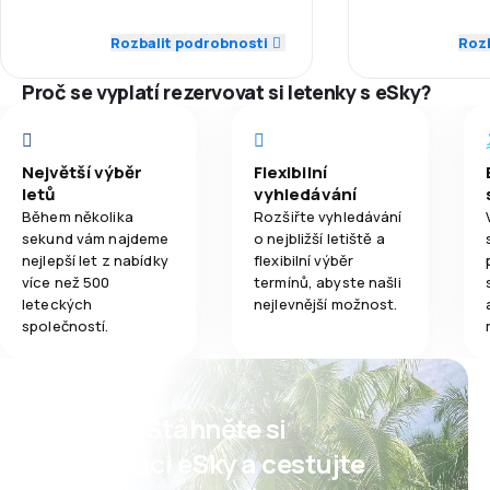
Zaměstnanci
5,0
Dochvilnost
Rozbalit podrobnosti
Rozb
4,0
Jídla
Dochvilnost
5,0
Síť spojení
Proč se vyplatí rezervovat si letenky s eSky?
Síť spojení
2,0
Ceny letenek
Ceny letenek
3,0
Komfort cestování
Největší výběr
Flexibilní
letů
vyhledávání
Komfort cest
Během několika
Rozšiřte vyhledávání
5,0
Přeprava zavazadel
sekund vám najdeme
o nejbližší letiště a
nejlepší let z nabídky
flexibilní výběr
Přeprava zav
2,0
Jídla
více než 500
termínů, abyste našli
leteckých
nejlevnější možnost.
Jídla
společností.
Psst! Stáhněte si
aplikaci eSky a cestujte