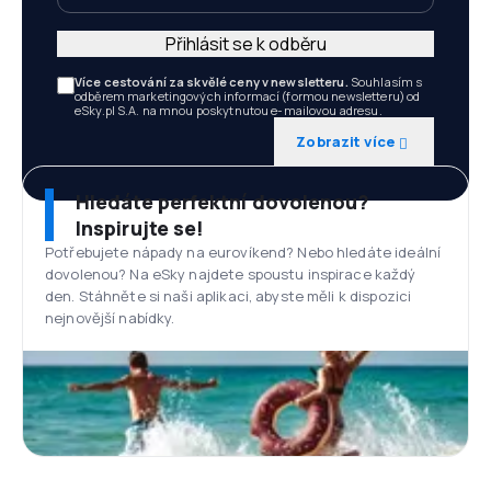
Přihlásit se k odběru
Více cestování za skvělé ceny v newsletteru.
Souhlasím s
odběrem marketingových informací (formou newsletteru) od
eSky.pl S.A. na mnou poskytnutou e-mailovou adresu.
Zobrazit více
Hledáte perfektní dovolenou?
Inspirujte se!
Potřebujete nápady na eurovíkend? Nebo hledáte ideální
dovolenou? Na eSky najdete spoustu inspirace každý
den. Stáhněte si naši aplikaci, abyste měli k dispozici
nejnovější nabídky.