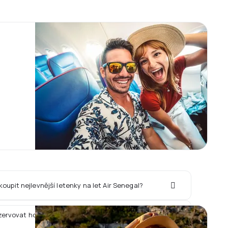
koupit nejlevnější letenky na let Air Senegal?
zervovat hotel spolu s letem Air Senegal?