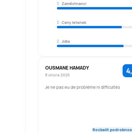
Zaměstnanci
Ceny letenek
Jídla
OUSMANE HAMADY
4
8 února 2025
Je ne pas eu de problème ni difficultés
5,0
Zaměstnanci
Dochvilnost
5,0
Síť spojení
Ceny letenek
Komfort
Přeprava
4,0
Rozbalit podrobnos