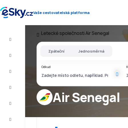
Vaše cestovatelská platforma
Letecké společnosti
Air Senegal
Let+Hotel
Zpáteční
Jednosměrná
Letenky
Odkud
Dovolená
Léto
2026
Air Senegal
Zima
2026/27
Last
minute