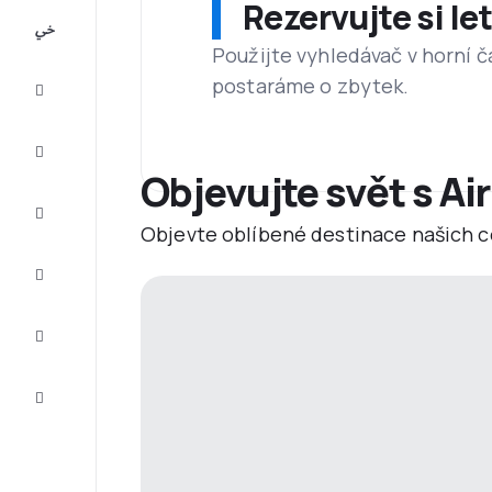
Rezervujte si l
All-
inclusive
Použijte vyhledávač v horní č
postaráme o zbytek.
Eurovíkend
Ubytování
Objevujte svět s Ai
Akční
letenky
Objevte oblíbené destinace našich c
Zkompletujte
vaši cestu
Tipy a
inspirace
Zákaznický
servis