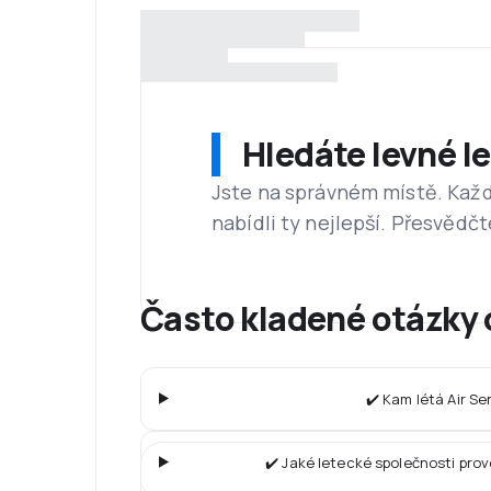
Hledáte levné l
Jste na správném místě. Kaž
nabídli ty nejlepší. Přesvědčt
Často kladené otázky 
✔️ Kam létá Air S
✔️ Jaké letecké společnosti pro