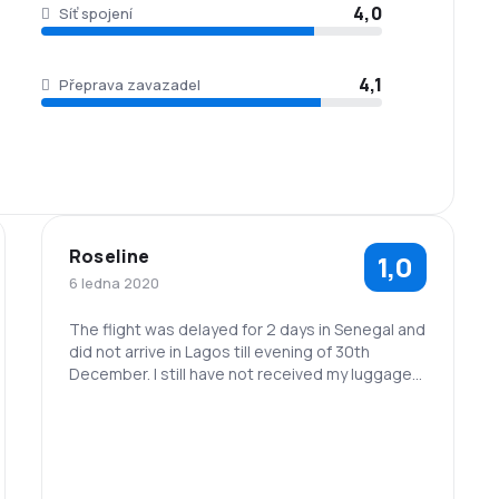
4,0
Síť spojení
4,1
Přeprava zavazadel
Roseline
1,0
6 ledna 2020
The flight was delayed for 2 days in Senegal and
did not arrive in Lagos till evening of 30th
December. I still have not received my luggage
as of 6.1.20