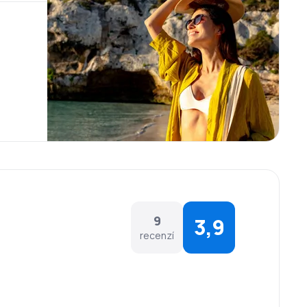
9
3,9
recenzí