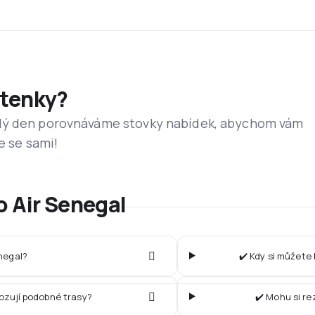
etenky?
dý den porovnáváme stovky nabídek, abychom vám
e se sami!
o Air Senegal
enegal?
✔️ Kdy si můžete 
vozují podobné trasy?
✔️ Mohu si re