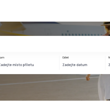
Kam
Odlet
N