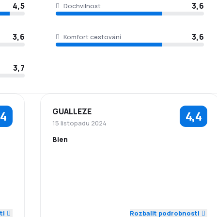
4,5
3,6
Dochvilnost
3,6
3,6
Komfort cestování
3,7
GUALLEZE
,4
4,4
15 listopadu 2024
Bien
4,0
5,0
5,0
Zaměstnanci
Dochvilnost
4,0
5,0
2,0
Síť spojení
Ceny letenek
Komfort
Přeprava
ti
4,0
3,0
Rozbalit podrobnosti
5,0