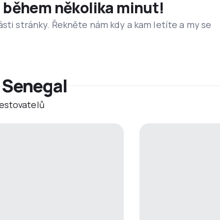
et během několika minut!
ásti stránky. Řekněte nám kdy a kam letíte a my se
r Senegal
estovatelů