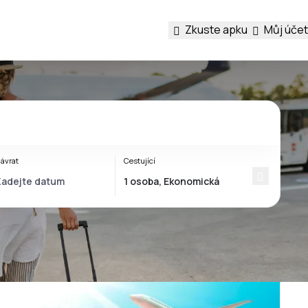
Zkuste apku
Můj účet
ávrat
Cestující