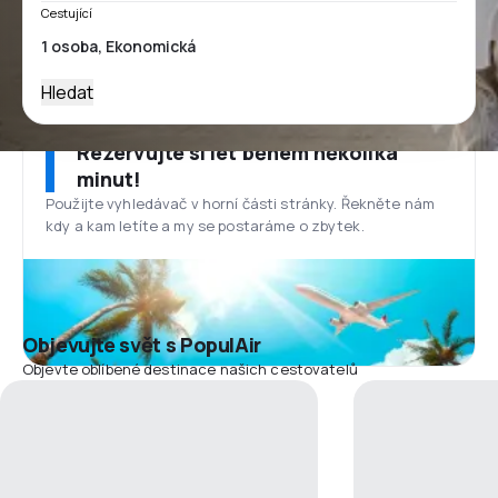
Cestující
Hledat
Rezervujte si let během několika
minut!
Použijte vyhledávač v horní části stránky. Řekněte nám
kdy a kam letíte a my se postaráme o zbytek.
Objevujte svět s PopulAir
Objevte oblíbené destinace našich cestovatelů