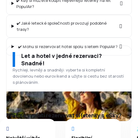
✔️ Kdy si můžete koupit nejlevnější letenky na let
PopulAir?
✔️ Jaké letecké společnosti provozují podobné
trasy?
✔️ Mohu si rezervovat hotel spolu s letem PopulAir?
Let a hotel v jedné rezervaci?
Snadné!
Rychleji, levněji a snadněji: vyberte si kompletní
dovolenou nebo eurovíkend a užijte si cestu bez starostí
s plánováním.
Proč se vyplatí rezervovat si letenky s eSky?
Největší výběr
Flexibilní