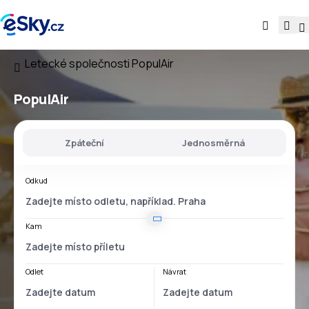
Letecké společnosti
PopulAir
PopulAir
Zpáteční
Jednosměrná
Odkud
Kam
Odlet
Návrat