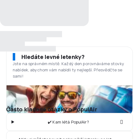
Hledáte levné letenky?
Jste na správném místě. Každý den porovnáváme stovky
nabídek, abychom vám nabídli ty nejlepší. Přesvědčte se
sami!
Často kladené otázky o PopulAir
✔️ Kam létá PopulAir?