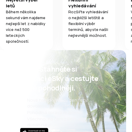
letů
vyhledávání
Během několika
Rozšiřte vyhledávání
sekund vám najdeme
o nejbližší letiště a
nejlepší let z nabídky
flexibilní výběr
více než 500
termínů, abyste našli
leteckých
nejlevnější možnost.
společností.
Psst! Stáhněte si
aplikaci eSky a cestujte
ještě pohodlněji.
Nové nabídky každý den: lety,
dovolené, eurovíkendy
Pohodlná správa rezervací
Všechno, na čem záleží, vždy na
dosah ruky!