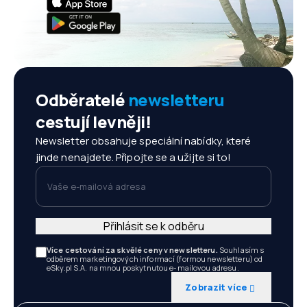
Odběratelé
newsletteru
cestují levněji!
Newsletter obsahuje speciální nabídky, které
jinde nenajdete. Připojte se a užijte si to!
Vaše e-mailová adresa
Přihlásit se k odběru
Více cestování za skvělé ceny v newsletteru.
Souhlasím s
odběrem marketingových informací (formou newsletteru) od
eSky.pl S.A. na mnou poskytnutou e-mailovou adresu.
Zobrazit více