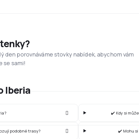
etenky?
dý den porovnáváme stovky nabídek, abychom vám
e se sami!
 Iberia
ria?
✔️ Kdy si může
vozují podobné trasy?
✔️ Mohu si