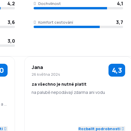
4,2
4,1
Dochvilnost
3,6
3,7
Komfort cestování
3,0
Jana
,0
4,3
26 května 2024
za všechno je nutné platit
na palubě nepodávají zdarma ani vodu
 a v
5,0
5,0
Zaměstnanci
Dochvilnost
i na
3,0
5,0
4,0
Síť spojení
Ceny letenek
ti
Rozbalit podrobnosti