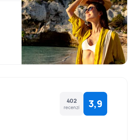
402
3,9
recenzí