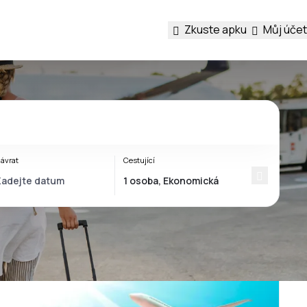
Zkuste apku
Můj účet
ávrat
Cestující