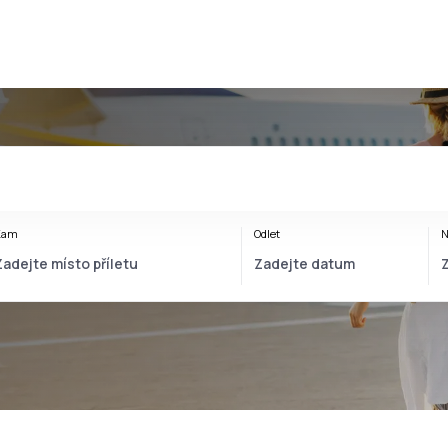
Kam
Odlet
N