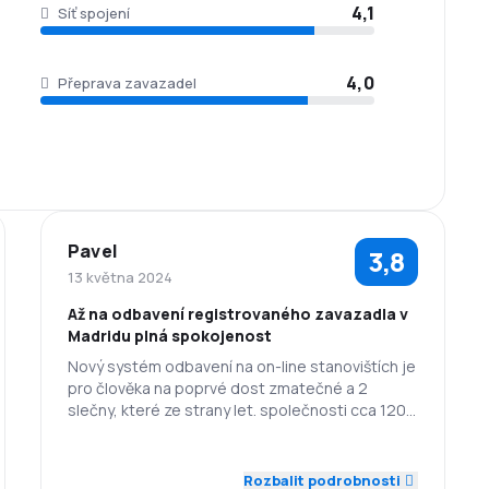
4,1
Síť spojení
4,0
Přeprava zavazadel
Pavel
3,8
13 května 2024
Až na odbavení registrovaného zavazadla v
Madridu plná spokojenost
Nový systém odbavení na on-line stanovištích je
pro člověka na poprvé dost zmatečné a 2
slečny, které ze strany let. společnosti cca 120
cestujícím pomáhaly, to moc neuvládaly (hlavně
psychicky). Možná by to chtělo jednoduché
3,0
5,0
Zaměstnanci
Dochvilnost
instruktážní video
Rozbalit podrobnosti