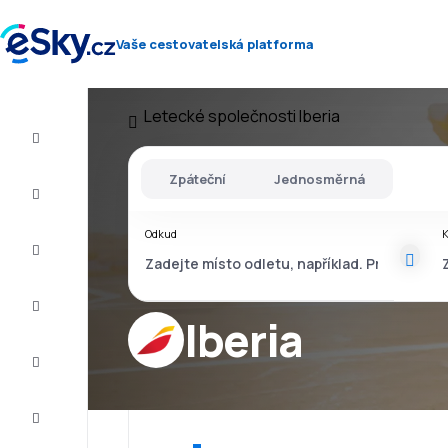
Vaše cestovatelská platforma
Letecké společnosti
Iberia
Let+Hotel
Zpáteční
Jednosměrná
Letenky
Odkud
Dovolená
Léto
2026
Iberia
Zima
2026/27
Last
minute