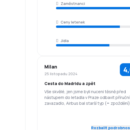
Zaměstnanci
Ceny letenek
Jídla
Milan
4
25 listopadu 2024
Cesta do Madridu a zpět
Vše skvělé, jen jsme byli nuceni těsně před
nástupem do letadla v Praze odbavit příruční
zavazadlo, Airbus bal starší typ (= zpoždění)
Madridu jsme dlouho (opravdu dlouho) čekal
kufr. Při cestě zpět již vše OK
5,0
Zaměstnanci
Dochvilnost
Rozbalit podrobnos