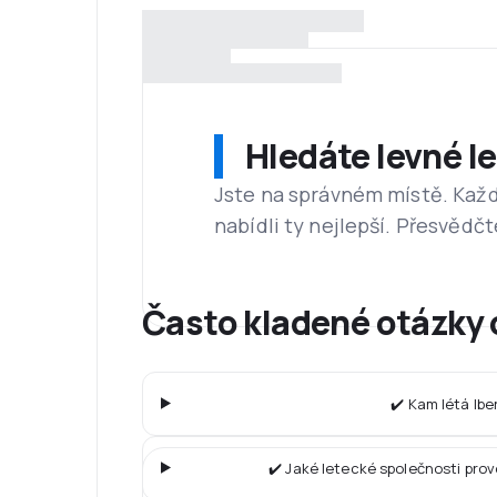
Hledáte levné l
Jste na správném místě. Kaž
nabídli ty nejlepší. Přesvědčt
Často kladené otázky o
✔️ Kam létá Ibe
✔️ Jaké letecké společnosti pro