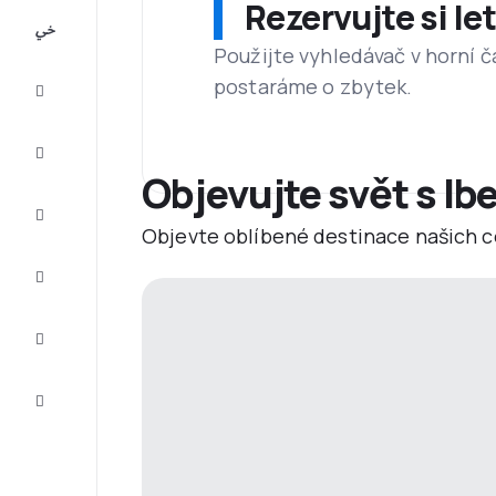
Rezervujte si l
All-
inclusive
Použijte vyhledávač v horní č
postaráme o zbytek.
Eurovíkend
Ubytování
Objevujte svět s Ibe
Akční
letenky
Objevte oblíbené destinace našich c
Zkompletujte
vaši cestu
Tipy a
inspirace
Zákaznický
servis