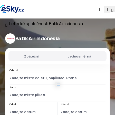
Letecké společnosti
Batik Air Indonesia
Batik Air Indonesia
Zpáteční
Jednosměrná
Odkud
Kam
Odlet
Návrat