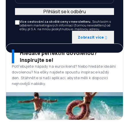
Přihlásit se k odběru
Více cestování za skvělé ceny v newsletteru.
Souhlasím s
odběrem marketingových informací (formou newsletteru) od
eSky.pl S.A. na mnou poskytnutou e-mailovou adresu.
Zobrazit více
Hledáte perfektní dovolenou?
Inspirujte se!
Potřebujete nápady na eurovíkend? Nebo hledáte ideální
dovolenou? Na eSky najdete spoustu inspirace každý
den. Stáhněte si naši aplikaci, abyste měli k dispozici
nejnovější nabídky.