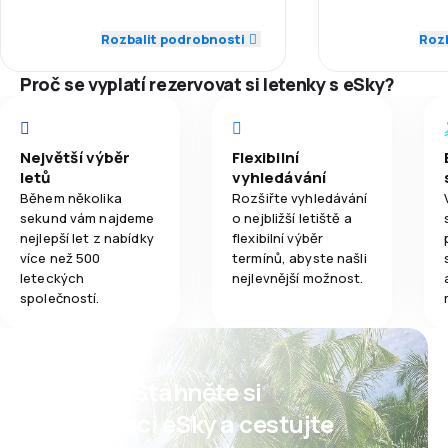
5,0
Síť spojení
Síť spojení
Rozbalit podrobnosti
Rozb
4,0
Jídla
5,0
Ceny letenek
Ceny letenek
Proč se vyplatí rezervovat si letenky s eSky?
3,0
Komfort cestování
Komfort cest
Největší výběr
Flexibilní
5,0
Přeprava zavazadel
Přeprava zav
letů
vyhledávání
Během několika
Rozšiřte vyhledávání
Jídla
sekund vám najdeme
o nejbližší letiště a
nejlepší let z nabídky
flexibilní výběr
více než 500
termínů, abyste našli
leteckých
nejlevnější možnost.
společností.
Psst! Stáhněte si
aplikaci eSky a cestujte