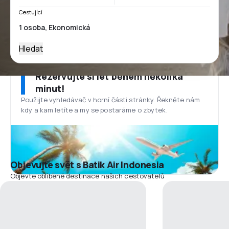
Cestující
Hledat
Rezervujte si let během několika
minut!
Použijte vyhledávač v horní části stránky. Řekněte nám
kdy a kam letíte a my se postaráme o zbytek.
Objevujte svět s Batik Air Indonesia
Objevte oblíbené destinace našich cestovatelů