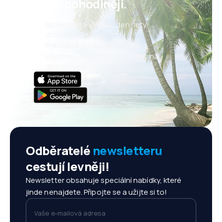
ještě pohodlněji.
Nové nabídky každý den: lety,
dovolené, eurovíkendy
Pohodlná správa rezervací
Všechno, na čem záleží, vždy na
dosah ruky!
Odběratelé
newsletteru
cestují levněji!
Newsletter obsahuje speciální nabídky, které
jinde nenajdete. Připojte se a užijte si to!
Vaše e-mailová adresa