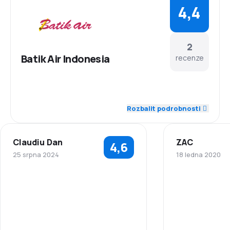
4,4
2
Batik Air Indonesia
recenze
4,5
Zaměstnanci
Rozbalit podrobnosti
4,5
Dochvilnost
Claudiu Dan
ZAC
4,6
4,5
Síť spojení
25 srpna 2024
18 ledna 2020
5,0
Ceny letenek
5,0
Zaměstnanci
Zaměstnanci
3,5
Komfort cestování
5,0
Dochvilnost
Dochvilnost
4,5
Přeprava zavazadel