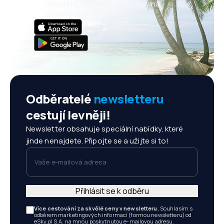
Všechno, na čem záleží, vždy na
dosah ruky!
Odběratelé
newsletteru
cestují levněji!
Newsletter obsahuje speciální nabídky, které
jinde nenajdete. Připojte se a užijte si to!
Vaše e-mailová adresa
Přihlásit se k odběru
Více cestování za skvělé ceny v newsletteru.
Souhlasím s
odběrem marketingových informací (formou newsletteru) od
eSky.pl S.A. na mnou poskytnutou e-mailovou adresu.