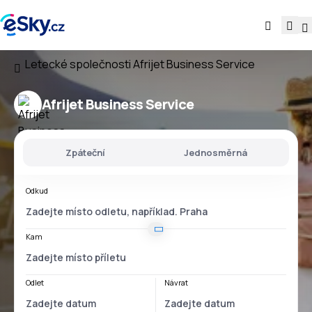
Letecké společnosti
Afrijet Business Service
Afrijet Business Service
Zpáteční
Jednosměrná
Odkud
Kam
Odlet
Návrat