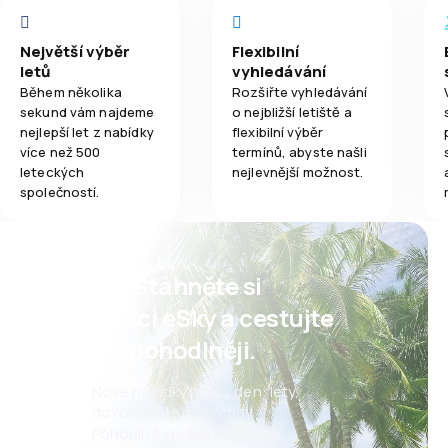
Největší výběr
Flexibilní
letů
vyhledávání
Během několika
Rozšiřte vyhledávání
sekund vám najdeme
o nejbližší letiště a
nejlepší let z nabídky
flexibilní výběr
více než 500
termínů, abyste našli
leteckých
nejlevnější možnost.
společností.
Psst! Stáhněte si
aplikaci eSky a cestujte
ještě pohodlněji.
Nové nabídky každý den: lety,
dovolené, eurovíkendy
Pohodlná správa rezervací