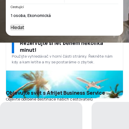
Cestující
Hledat
Rezervujte si let během několika
minut!
Použijte vyhledávač v horní části stránky. Řekněte nám
kdy a kam letíte a my se postaráme o zbytek.
Objevujte svět s Afrijet Business Service
Objevte oblíbené destinace našich cestovatelů