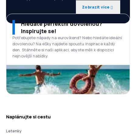
Zobrazit více
Hledáte perfektní dovolenou?
Inspirujte se!
Potřebujete nápady na eurovíkend? Nebo hledáte ideální
dovolenou? Na eSky najdete spoustu inspirace každý
den. Stáhněte si naši aplikaci, abyste měli k dispozici
nejnovější nabídky.
Naplánujte si cestu
Letenky