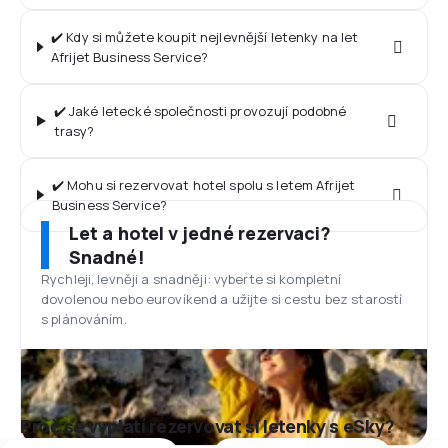
✔️ Kdy si můžete koupit nejlevnější letenky na let
Afrijet Business Service?
✔️ Jaké letecké společnosti provozují podobné
trasy?
✔️ Mohu si rezervovat hotel spolu s letem Afrijet
Business Service?
Let a hotel v jedné rezervaci?
Snadné!
Rychleji, levněji a snadněji: vyberte si kompletní
dovolenou nebo eurovíkend a užijte si cestu bez starostí
s plánováním.
Proč se vyplatí rezervovat si letenky s eSky?