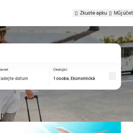
Zkuste apku
Můj účet
ávrat
Cestující