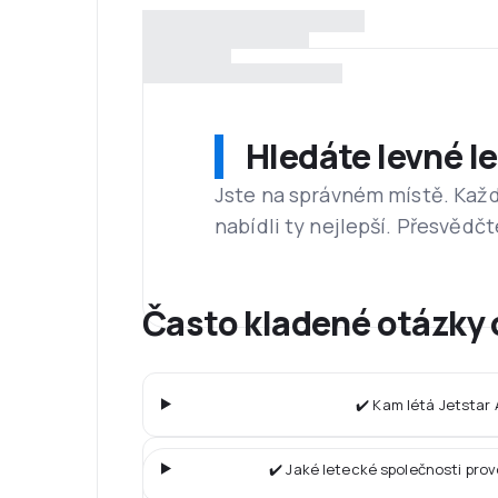
Hledáte levné l
Jste na správném místě. Kaž
nabídli ty nejlepší. Přesvědčt
Často kladené otázky 
✔️ Kam létá Jetstar
✔️ Jaké letecké společnosti pro