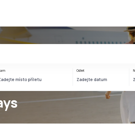
Kam
Odlet
N
ays