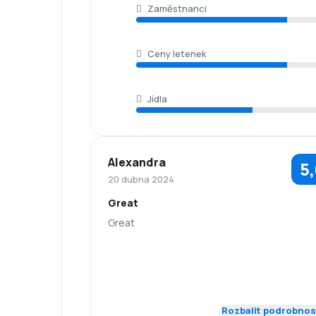
Zaměstnanci
Ceny letenek
Jídla
Alexandra
5
20 dubna 2024
Great
Great
5,0
Zaměstnanci
Dochvilnost
5,0
Síť spojení
Ceny letenek
Rozbalit podrobnos