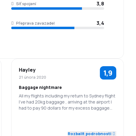
3,8
Síť spojení
3,4
Přeprava zavazadel
Hayley
1,9
21 února 2020
Baggage nightmare
All my flights including my return to Sydney flight
I’ve had 20kg baggage , arriving at the airport I
had to pay 90 dollars for my excess baggage
plus then an extra $65 at the gate , surely there
could of been some consideration the fact I’d
1,0
1,0
Zaměstnanci
Dochvilnost
already paid $90 ! For a 45 min $60 dollar flight
Rozbalit podrobnosti