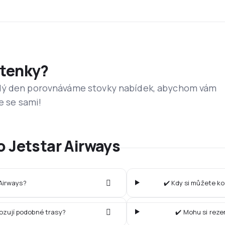
etenky?
dý den porovnáváme stovky nabídek, abychom vám
e se sami!
o Jetstar Airways
 Airways?
✔️ Kdy si můžete ko
vozují podobné trasy?
✔️ Mohu si reze