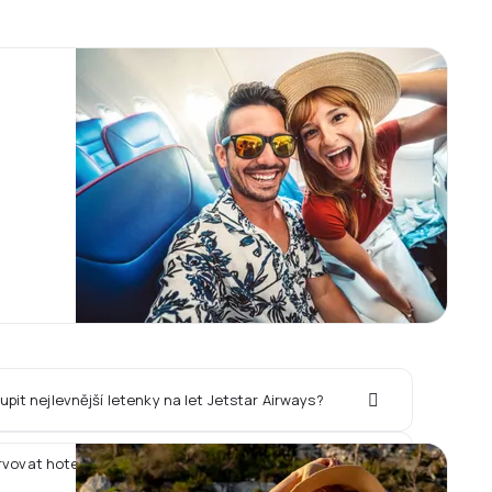
upit nejlevnější letenky na let Jetstar Airways?
rvovat hotel spolu s letem Jetstar Airways?