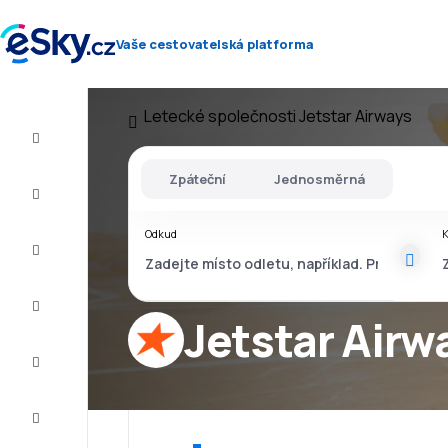
Vaše cestovatelská platforma
Letecké společnosti
Jetstar Airways
Let+Hotel
Zpáteční
Jednosměrná
Letenky
Odkud
Dovolená
Léto
2026
Jetstar Airw
Zima
2026/27
Last
minute