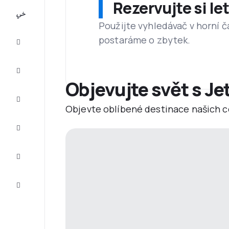
Rezervujte si l
All-
inclusive
Použijte vyhledávač v horní č
postaráme o zbytek.
Eurovíkend
Ubytování
Objevujte svět s Je
Akční
letenky
Objevte oblíbené destinace našich c
Zkompletujte
vaši cestu
Tipy a
inspirace
Zákaznický
servis