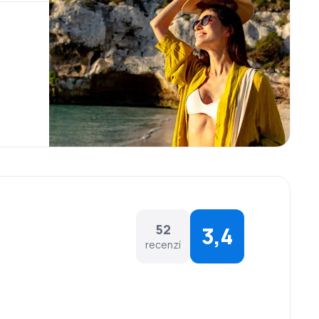
52
3,4
recenzí