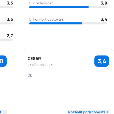
3,5
3,8
Dochvilnost
3,5
3,4
Komfort cestování
2,7
CESAR
,0
3,4
28 března 2023
Ok.
4,0
5,0
Zaměstnanci
Dochvilnost
5,0
4,0
3,0
Síť spojení
Ceny letenek
5,0
Komfort
Přeprava
ti
3,0
Rozbalit podrobnosti
2,0