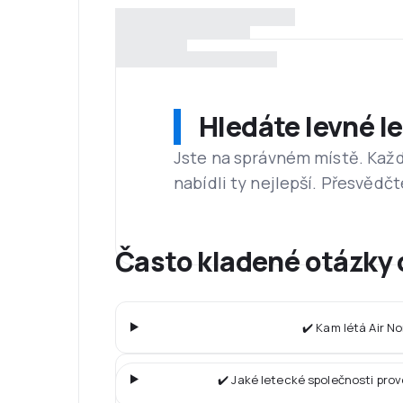
Hledáte levné l
Jste na správném místě. Kaž
nabídli ty nejlepší. Přesvědčt
Často kladené otázky 
✔️ Kam létá Air N
✔️ Jaké letecké společnosti pro