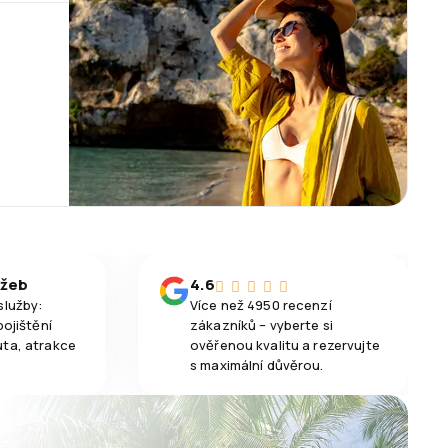
užeb
4.6
služby:
Více než 4950 recenzí
pojištění
zákazníků – vyberte si
uta, atrakce
ověřenou kvalitu a rezervujte
s maximální důvěrou.