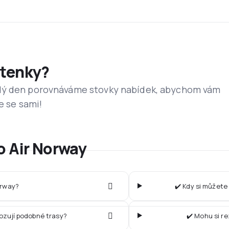
etenky?
dý den porovnáváme stovky nabídek, abychom vám
e se sami!
o Air Norway
orway?
✔️ Kdy si můžete 
vozují podobné trasy?
✔️ Mohu si r