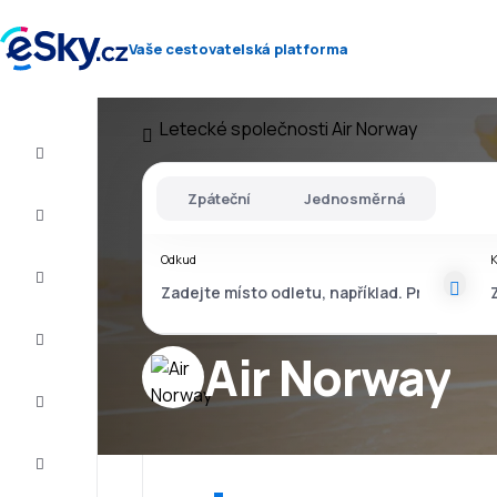
Vaše cestovatelská platforma
Letecké společnosti
Air Norway
Let+Hotel
Zpáteční
Jednosměrná
Letenky
Odkud
Dovolená
Léto
2026
Air Norway
Zima
2026/27
Last
minute