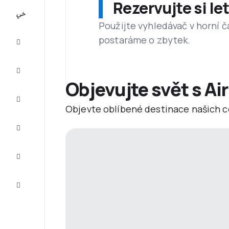
Rezervujte si l
All-
inclusive
Použijte vyhledávač v horní č
postaráme o zbytek.
Eurovíkend
Ubytování
Objevujte svět s Ai
Akční
letenky
Objevte oblíbené destinace našich c
Zkompletujte
vaši cestu
Tipy a
inspirace
Zákaznický
servis