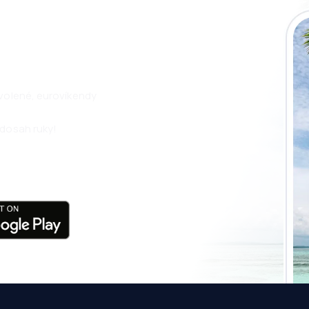
i aplikaci eSky a
pohodlněji.
ovolené, eurovíkendy
 dosah ruky!