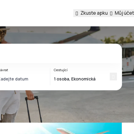
Zkuste apku
Můj účet
ávrat
Cestující