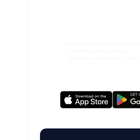
Psst! Stáhněte s
cestujte ještě 
Nové nabídky každý den: lety, d
Pohodlná správa rezervací
Všechno, na čem záleží, vždy na