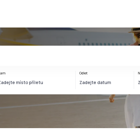
Kam
Odlet
N