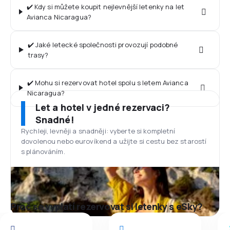
✔️ Kdy si můžete koupit nejlevnější letenky na let
Avianca Nicaragua?
✔️ Jaké letecké společnosti provozují podobné
trasy?
✔️ Mohu si rezervovat hotel spolu s letem Avianca
Nicaragua?
Let a hotel v jedné rezervaci?
Snadné!
Rychleji, levněji a snadněji: vyberte si kompletní
dovolenou nebo eurovíkend a užijte si cestu bez starostí
s plánováním.
Proč se vyplatí rezervovat si letenky s eSky?