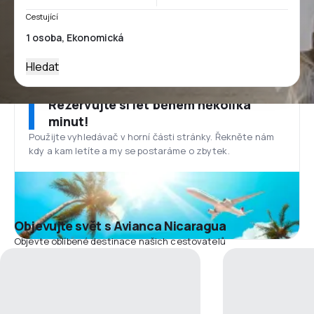
Cestující
Hledat
Rezervujte si let během několika
minut!
Použijte vyhledávač v horní části stránky. Řekněte nám
kdy a kam letíte a my se postaráme o zbytek.
Objevujte svět s Avianca Nicaragua
Objevte oblíbené destinace našich cestovatelů