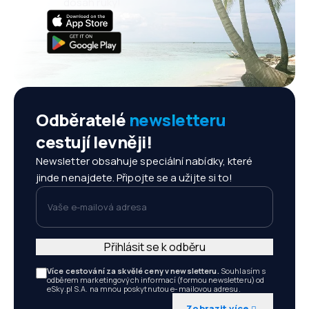
dosah ruky!
Odběratelé
newsletteru
cestují levněji!
Newsletter obsahuje speciální nabídky, které
jinde nenajdete. Připojte se a užijte si to!
Vaše e-mailová adresa
Přihlásit se k odběru
Více cestování za skvělé ceny v newsletteru.
Souhlasím s
odběrem marketingových informací (formou newsletteru) od
eSky.pl S.A. na mnou poskytnutou e-mailovou adresu.
Zobrazit více