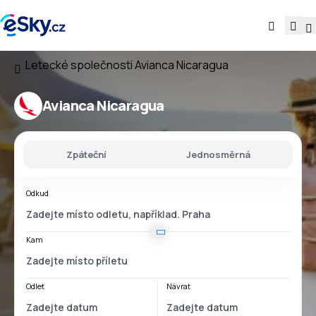
Letecké společnosti
Avianca Nicaragua
Avianca Nicaragua
Zpáteční
Jednosměrná
Odkud
Kam
Odlet
Návrat