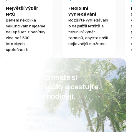
Největší výběr
Flexibilní
letů
vyhledávání
Během několika
Rozšiřte vyhledávání
sekund vám najdeme
o nejbližší letiště a
nejlepší let z nabídky
flexibilní výběr
více než 500
termínů, abyste našli
leteckých
nejlevnější možnost.
společností.
Psst! Stáhněte si
aplikaci eSky a cestujte
ještě pohodlněji.
Nové nabídky každý den: lety,
dovolené, eurovíkendy
Pohodlná správa rezervací
Všechno, na čem záleží, vždy na