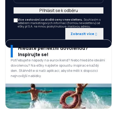
Přihlásit se k odběru
Více cestování za skvělé ceny v newsletteru.
Souhlasím s
odběrem marketingových informací (formou newsletteru) od
eSky.pl S.A. na mnou poskytnutou e-mailovou adresu.
Zobrazit více
Hledáte perfektní dovolenou?
Inspirujte se!
Potřebujete nápady na eurovíkend? Nebo hledáte ideální
dovolenou? Na eSky najdete spoustu inspirace každý
den. Stáhněte si naši aplikaci, abyste měli k dispozici
nejnovější nabídky.