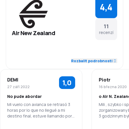
4,4
11
Air New Zealand
recenzí
5,0
Zaměstnanci
Rozbalit podrobnosti
4,6
Dochvilnost
DEMI
Piotr
1,0
4,6
Síť spojení
27 září 2022
16 března 2020
No pude abordar
o Air N. Zealan
4,0
Ceny letenek
Mi vuelo con avianca se retrasó 3
Mili , szybko i 
horas por lo que no llegué a mi
zorganizowany b
4,1
Komfort cestování
destino final, estuve llamando por
3 godzinnym byl 
horas a la aerolinea con el número
picie, donoszon
4,6
que me entregó la chica de Air New
obsluga.
Přeprava zavazadel