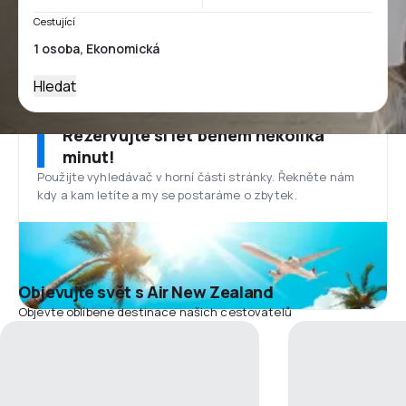
Cestující
Hledat
Rezervujte si let během několika
minut!
Použijte vyhledávač v horní části stránky. Řekněte nám
kdy a kam letíte a my se postaráme o zbytek.
Objevujte svět s Air New Zealand
Objevte oblíbené destinace našich cestovatelů