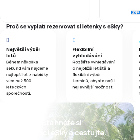
Zaměstnanci
Zealand y nadie me contestó en al
menos 24 horas, tuve que comprar
Rozb
3,7
Jídla
Dochvilnost
otro pasaje y nadie se hizo
responsable.
Proč se vyplatí rezervovat si letenky s eSky?
Síť spojení
Ceny letenek
Největší výběr
Flexibilní
letů
vyhledávání
Komfort cest
Během několika
Rozšiřte vyhledávání
sekund vám najdeme
o nejbližší letiště a
nejlepší let z nabídky
flexibilní výběr
Přeprava zav
více než 500
termínů, abyste našli
leteckých
nejlevnější možnost.
Jídla
společností.
Psst! Stáhněte si
aplikaci eSky a cestujte