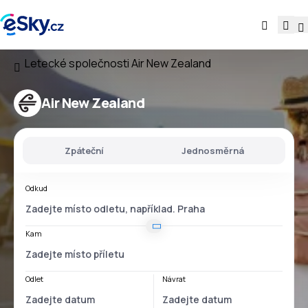
Letecké společnosti
Air New Zealand
Air New Zealand
Zpáteční
Jednosměrná
Odkud
Kam
Odlet
Návrat