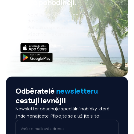
ještě pohodlněji.
Nové nabídky každý den: lety,
dovolené, eurovíkendy
Pohodlná správa rezervací
Všechno, na čem záleží, vždy na
dosah ruky!
Odběratelé
newsletteru
cestují levněji!
Newsletter obsahuje speciální nabídky, které
jinde nenajdete. Připojte se a užijte si to!
Vaše e-mailová adresa