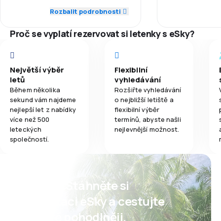
1,0
Síť spojení
Rozbalit podrobnosti
1,5
Jídla
Proč se vyplatí rezervovat si letenky s eSky?
1,0
Ceny letenek
1,0
Komfort cestování
Největší výběr
Flexibilní
letů
vyhledávání
1,0
Přeprava zavazadel
Během několika
Rozšiřte vyhledávání
sekund vám najdeme
o nejbližší letiště a
1,0
Jídla
nejlepší let z nabídky
flexibilní výběr
více než 500
termínů, abyste našli
leteckých
nejlevnější možnost.
společností.
Psst! Stáhněte si
aplikaci eSky a cestujte
ještě pohodlněji.