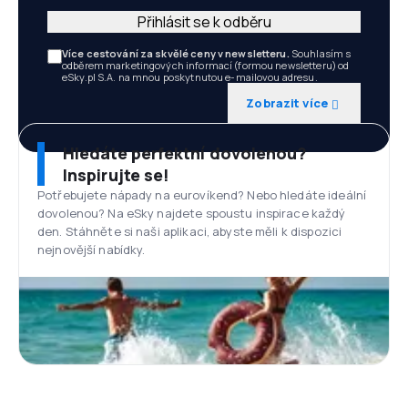
Přihlásit se k odběru
Více cestování za skvělé ceny v newsletteru.
Souhlasím s
odběrem marketingových informací (formou newsletteru) od
eSky.pl S.A. na mnou poskytnutou e-mailovou adresu.
Zobrazit více
Hledáte perfektní dovolenou?
Inspirujte se!
Potřebujete nápady na eurovíkend? Nebo hledáte ideální
dovolenou? Na eSky najdete spoustu inspirace každý
den. Stáhněte si naši aplikaci, abyste měli k dispozici
nejnovější nabídky.