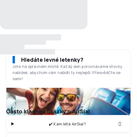
Hledáte levné letenky?
Jste na správném místě. Každý den porovnáváme stovky
nabídek, abychom vám nabídli ty nejlepší. Přesvědčte se
sami!
Často kladené otázky o AirSial
✔️ Kam létá AirSial?