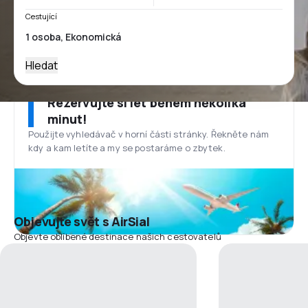
Cestující
Hledat
Rezervujte si let během několika
minut!
Použijte vyhledávač v horní části stránky. Řekněte nám
kdy a kam letíte a my se postaráme o zbytek.
Objevujte svět s AirSial
Objevte oblíbené destinace našich cestovatelů