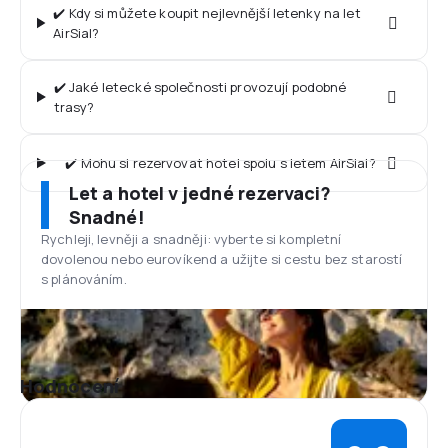
✔️ Kdy si můžete koupit nejlevnější letenky na let
AirSial?
✔️ Jaké letecké společnosti provozují podobné
trasy?
✔️ Mohu si rezervovat hotel spolu s letem AirSial?
Let a hotel v jedné rezervaci?
Snadné!
Rychleji, levněji a snadněji: vyberte si kompletní
dovolenou nebo eurovíkend a užijte si cestu bez starostí
s plánováním.
Hodnocení