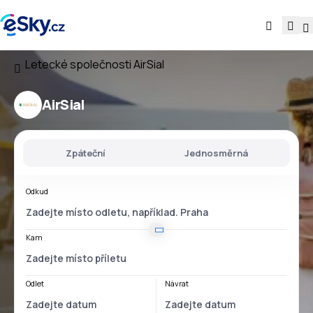
Letecké společnosti
AirSial
AirSial
Zpáteční
Jednosměrná
Odkud
Kam
Odlet
Návrat