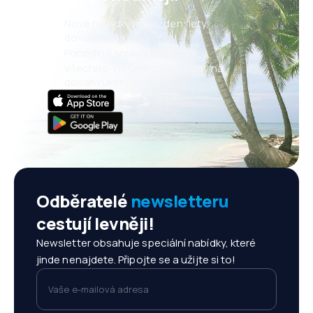
Nové nabídky každý den: lety,
dovolené, eurovíkendy
Pohodlná správa rezervací
Všechno, na čem záleží, vždy na
dosah ruky!
Odběratelé
newsletteru
cestují levněji!
Newsletter obsahuje speciální nabídky, které
jinde nenajdete. Připojte se a užijte si to!
Vaše e-mailová adresa