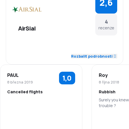
2,6
4
AirSial
recenze
3,3
Zaměstnanci
Rozbalit podrobnosti
2,3
Dochvilnost
PAUL
Roy
1,0
1,5
Síť spojení
8 března 2019
8 října 2018
Cancelled flights
Rubbish
3,3
Ceny letenek
Surely you knew
trouble ?
1,0
Zaměstnanci
3,3
Komfort cestování
1,0
Dochvilnost
3,0
Přeprava zavazadel