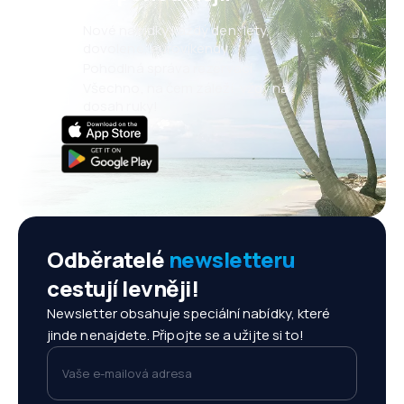
Nové nabídky každý den: lety,
dovolené, eurovíkendy
Pohodlná správa rezervací
Všechno, na čem záleží, vždy na
dosah ruky!
Odběratelé
newsletteru
cestují levněji!
Newsletter obsahuje speciální nabídky, které
jinde nenajdete. Připojte se a užijte si to!
Vaše e-mailová adresa