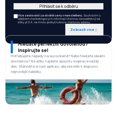
Přihlásit se k odběru
Více cestování za skvělé ceny v newsletteru.
Souhlasím s
odběrem marketingových informací (formou newsletteru) od
eSky.pl S.A. na mnou poskytnutou e-mailovou adresu.
Zobrazit více
Hledáte perfektní dovolenou?
Inspirujte se!
Potřebujete nápady na eurovíkend? Nebo hledáte ideální
dovolenou? Na eSky najdete spoustu inspirace každý
den. Stáhněte si naši aplikaci, abyste měli k dispozici
nejnovější nabídky.