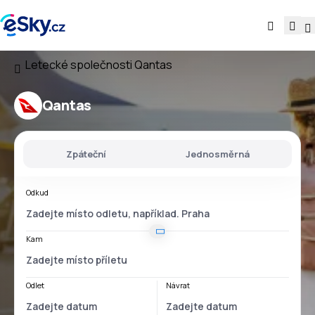
Letecké společnosti
Qantas
Qantas
Zpáteční
Jednosměrná
Odkud
Kam
Odlet
Návrat