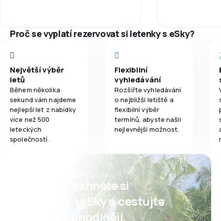
more cramped an
3,9
Jídla
person.
Proč se vyplatí rezervovat si letenky s eSky?
Největší výběr
Flexibilní
letů
vyhledávání
Během několika
Rozšiřte vyhledávání
sekund vám najdeme
o nejbližší letiště a
nejlepší let z nabídky
flexibilní výběr
více než 500
termínů, abyste našli
leteckých
nejlevnější možnost.
společností.
Psst! Stáhněte si
aplikaci eSky a cestujte
ještě pohodlněji.