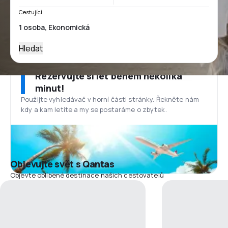
Cestující
Hledat
Rezervujte si let během několika
minut!
Použijte vyhledávač v horní části stránky. Řekněte nám
kdy a kam letíte a my se postaráme o zbytek.
Objevujte svět s Qantas
Objevte oblíbené destinace našich cestovatelů