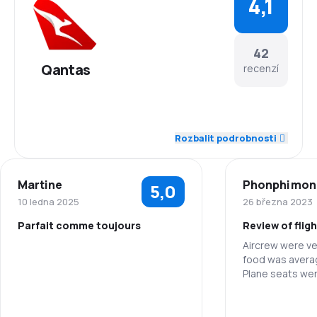
4,1
42
Qantas
recenzí
4,4
Zaměstnanci
Rozbalit podrobnosti
4,1
Dochvilnost
Martine
Phonphimon
5,0
4,3
Síť spojení
10 ledna 2025
26 března 2023
Parfait comme toujours
Review of flig
3,5
Ceny letenek
Aircrew were very ni
food was avera
4,1
Komfort cestování
Plane seats we
but this is prob
4,4
airlines. The s
Přeprava zavazadel
to Auckland, th