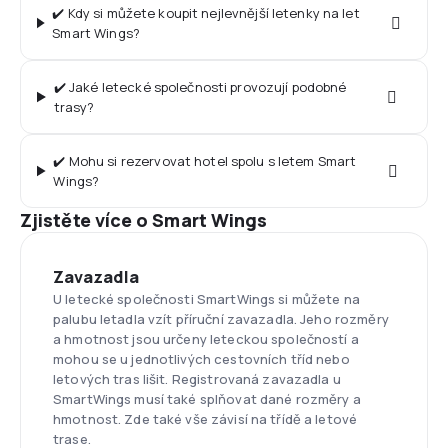
✔️ Kdy si můžete koupit nejlevnější letenky na let
Smart Wings?
✔️ Jaké letecké společnosti provozují podobné
trasy?
✔️ Mohu si rezervovat hotel spolu s letem Smart
Wings?
Zjistěte více o Smart Wings
Zavazadla
U letecké společnosti SmartWings si můžete na
palubu letadla vzít příruční zavazadla. Jeho rozměry
a hmotnost jsou určeny leteckou společností a
mohou se u jednotlivých cestovních tříd nebo
letových tras lišit. Registrovaná zavazadla u
SmartWings musí také splňovat dané rozměry a
hmotnost. Zde také vše závisí na třídě a letové
trase.