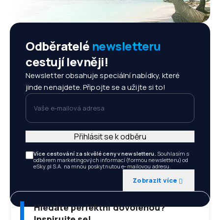
Odběratelé
newsletteru
cestují levněji!
Newsletter obsahuje speciální nabídky, které
jinde nenajdete. Připojte se a užijte si to!
Vaše e-mailová adresa
Přihlásit se k odběru
Více cestování za skvělé ceny v newsletteru.
Souhlasím s
odběrem marketingových informací (formou newsletteru) od
eSky.pl S.A. na mnou poskytnutou e-mailovou adresu.
Zobrazit více
Hledáte perfektní dovolenou?
Inspirujte se!