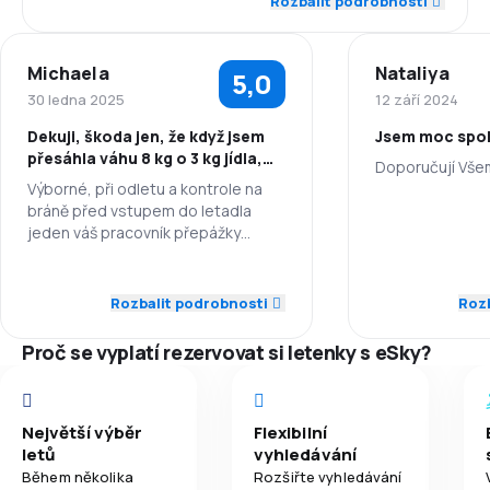
Rozbalit podrobnosti
4,1
Dochvilnost
Michaela
Nataliya
5,0
4,3
Síť spojení
30 ledna 2025
12 září 2024
Dekuji, škoda jen, že když jsem
Jsem moc spok
3,8
Ceny letenek
přesáhla váhu 8 kg o 3 kg jídla,
Doporučují Vše
platila jsem navíc celé
Výborné, při odletu a kontrole na
3,9
Komfort cestování
zavazadlo. ídla v osobni
bráně před vstupem do letadla
Zaměstnanci
jeden váš pracovník přepážky
4,1
zbytečně zvýšil hlas na hebrejsko
Přeprava zavazadel
Dochvilnost
anglicky hovořící pár, který netušil,
5,0
Zaměstnanci
že berou s sebou datovou banku
Rozbalit podrobnosti
Rozb
3,5
Jídla
přesahující možnosti převozu v
Síť spojení
5,0
Dochvilnost
letadle. Bylo to zbytečné, stačilo
Proč se vyplatí rezervovat si letenky s eSky?
přece nabídnout zpoplatněnou
Ceny letenek
úschovnu na letišti, na kterou jsem
5,0
Síť spojení
se dotázala, a tím se problém
Komfort cest
vyřešil. Ale zvyšovat hlas před
Největší výběr
Flexibilní
5,0
Ceny letenek
cestujícími a anglicky opakovat, že
letů
vyhledávání
je jedno , jak se dostanou domů, že
Během několika
Rozšiřte vyhledávání
Přeprava zav