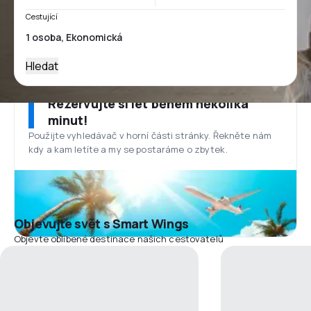
Cestující
Hledat
Rezervujte si let během několika
minut!
Použijte vyhledávač v horní části stránky. Řekněte nám
kdy a kam letíte a my se postaráme o zbytek.
Objevujte svět s Smart Wings
Objevte oblíbené destinace našich cestovatelů