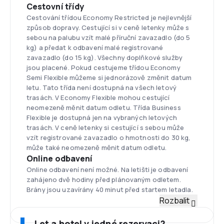
Cestovní třídy
Cestování třídou Economy Restricted je nejlevnější
způsob dopravy. Cestující si v ceně letenky může s
sebou na palubu vzít malé příruční zavazadlo (do 5
kg) a předat k odbavení malé registrované
zavazadlo (do 15 kg). Všechny doplňkové služby
jsou placené. Pokud cestujeme třídou Economy
Semi Flexible můžeme si jednorázově změnit datum
letu. Tato třída není dostupná na všech letový
trasách. V Economy Flexible mohou cestující
neomezeně měnit datum odletu. Třída Business
Flexible je dostupná jen na vybraných letových
trasách. V ceně letenky si cestující s sebou může
vzít registrované zavazadlo o hmotnosti do 30 kg,
může také neomezeně měnit datum odletu.
Online odbavení
Online odbavení není možné. Na letišti je odbavení
zahájeno dvě hodiny před plánovaným odletem.
Brány jsou uzavírány 40 minut před startem letadla.
Flotila
Rozbalit
Letecká společnost SmartWings má k dispozici čtyři
typy cestovních letadel. Největším z nich je Boeing
Let a hotel v jedné rezervaci?