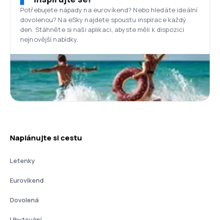
Potřebujete nápady na eurovíkend? Nebo hledáte ideální
dovolenou? Na eSky najdete spoustu inspirace každý
den. Stáhněte si naši aplikaci, abyste měli k dispozici
nejnovější nabídky.
Naplánujte si cestu
Letenky
Eurovíkend
Dovolená
Ubytování