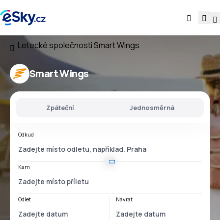
Letecké společnosti
Smart Wings
Smart Wings
Zpáteční
Jednosměrná
Odkud
Kam
Odlet
Návrat