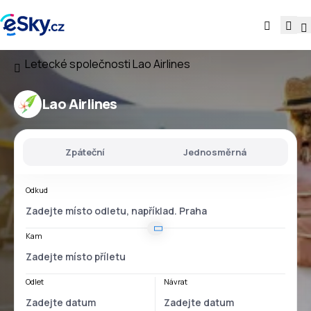
Letecké společnosti
Lao Airlines
Lao Airlines
Zpáteční
Jednosměrná
Odkud
Kam
Odlet
Návrat