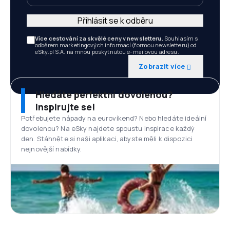
Přihlásit se k odběru
Více cestování za skvělé ceny v newsletteru.
Souhlasím s
odběrem marketingových informací (formou newsletteru) od
eSky.pl S.A. na mnou poskytnutou e-mailovou adresu.
Zobrazit více
Hledáte perfektní dovolenou?
Inspirujte se!
Potřebujete nápady na eurovíkend? Nebo hledáte ideální
dovolenou? Na eSky najdete spoustu inspirace každý
den. Stáhněte si naši aplikaci, abyste měli k dispozici
nejnovější nabídky.