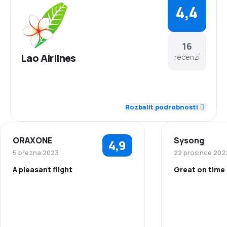
4,4
16
Lao Airlines
recenzí
4,7
Zaměstnanci
Rozbalit podrobnosti
4,7
Dochvilnost
ORAXONE
Sysong
4,9
4,5
Síť spojení
5 března 2023
22 prosince 202
A pleasant flight
Great on time
4,1
Ceny letenek
5,0
Zaměstnanci
Zaměstnanci
4,1
Komfort cestování
5,0
Dochvilnost
Síť spojení
4,5
Přeprava zavazadel