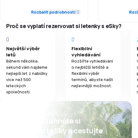
5,0
Síť spojení
Ceny letenek
Rozbalit podrobnosti
Rozb
3,8
Jídla
Proč se vyplatí rezervovat si letenky s eSky?
4,0
Ceny letenek
Komfort cest
5,0
Komfort cestování
Přeprava zav
Největší výběr
Flexibilní
letů
vyhledávání
5,0
Přeprava zavazadel
Jídla
Během několika
Rozšiřte vyhledávání
sekund vám najdeme
o nejbližší letiště a
5,0
Jídla
nejlepší let z nabídky
flexibilní výběr
více než 500
termínů, abyste našli
leteckých
nejlevnější možnost.
společností.
Psst! Stáhněte si
aplikaci eSky a cestujte