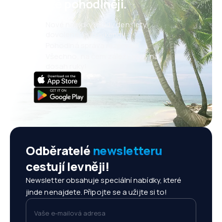
ještě pohodlněji.
Nové nabídky každý den: lety,
dovolené, eurovíkendy
Pohodlná správa rezervací
Všechno, na čem záleží, vždy na
dosah ruky!
Odběratelé
newsletteru
cestují levněji!
Newsletter obsahuje speciální nabídky, které
jinde nenajdete. Připojte se a užijte si to!
Vaše e-mailová adresa