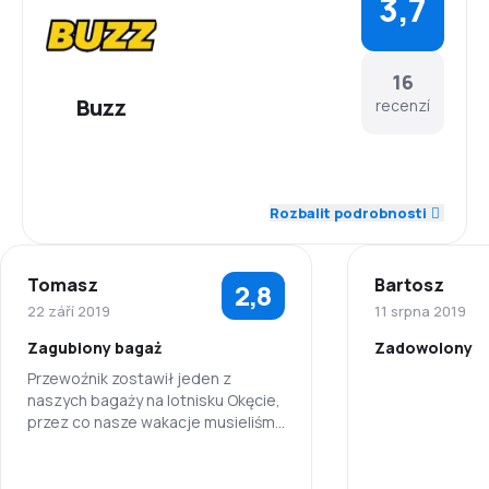
3,7
16
Buzz
recenzí
4,2
Zaměstnanci
Rozbalit podrobnosti
3,9
Dochvilnost
Tomasz
Bartosz
2,8
4,0
Síť spojení
22 září 2019
11 srpna 2019
Zagubiony bagaż
Zadowolony
4,1
Ceny letenek
Przewoźnik zostawił jeden z
naszych bagaży na lotnisku Okęcie,
Zaměstnanci
3,6
Komfort cestování
przez co nasze wakacje musieliśmy
spędzić bez połowy rzeczy...
Dochvilnost
3,8
Přeprava zavazadel
3,0
Zaměstnanci