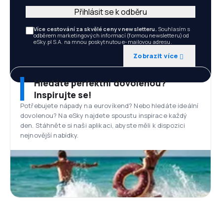
Přihlásit se k odběru
Více cestování za skvělé ceny v newsletteru.
Souhlasím s
odběrem marketingových informací (formou newsletteru) od
eSky.pl S.A. na mnou poskytnutou e-mailovou adresu.
Zobrazit více
Hledáte perfektní dovolenou?
Inspirujte se!
Potřebujete nápady na eurovíkend? Nebo hledáte ideální
dovolenou? Na eSky najdete spoustu inspirace každý
den. Stáhněte si naši aplikaci, abyste měli k dispozici
nejnovější nabídky.