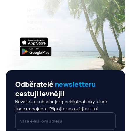
Nové nabídky každý den: lety,
dovolené, eurovíkendy
Pohodlná správa rezervací
Všechno, na čem záleží, vždy na
dosah ruky!
Odběratelé
newsletteru
cestují levněji!
Newsletter obsahuje speciální nabídky, které
jinde nenajdete. Připojte se a užijte si to!
Vaše e-mailová adresa