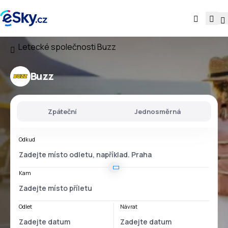
Letecké společnosti
Buzz
Buzz
Zpáteční
Jednosměrná
Odkud
Kam
Odlet
Návrat