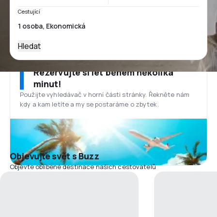
Cestující
Hledat
Rezervujte si let během několika
minut!
Použijte vyhledávač v horní části stránky. Řekněte nám
kdy a kam letíte a my se postaráme o zbytek.
Objevujte svět s Buzz
Objevte oblíbené destinace našich cestovatelů