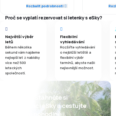
Síť spojení
Rozbalit podrobnosti
Rozb
2,0
Jídla
4,0
Dochvilnost
Proč se vyplatí rezervovat si letenky s eSky?
Ceny letenek
4,0
Síť spojení
Komfort cest
3,0
Ceny letenek
Největší výběr
Flexibilní
letů
vyhledávání
Přeprava zav
2,0
Komfort cestování
Během několika
Rozšiřte vyhledávání
sekund vám najdeme
o nejbližší letiště a
Jídla
nejlepší let z nabídky
flexibilní výběr
1,0
Přeprava zavazadel
více než 500
termínů, abyste našli
leteckých
nejlevnější možnost.
3,0
Jídla
společností.
Psst! Stáhněte si
aplikaci eSky a cestujte
ještě pohodlněji.