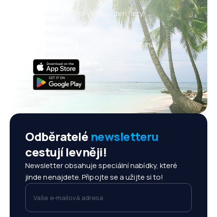
I received a vou
airport, which 
Nové nabídky každý den: lety,
intended to hum
dovolené, eurovíkendy
tried to buy a c
Pohodlná správa rezervací
it had expired t
Všechno, na čem záleží, vždy na
a passenger, I w
dosah ruky!
information, br
employees, who
informed passe
Odběratelé
newsletteru
cestují levněji!
Newsletter obsahuje speciální nabídky, které
jinde nenajdete. Připojte se a užijte si to!
Vaše e-mailová adresa