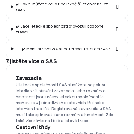
✔️ Kdy si můžete koupit nejlevnější letenky na let
SAS?
✔️ Jaké letecké společnosti provozují podobné
trasy?
✔️ Mohu si rezervovat hotel spolu s letem SAS?
Zjistěte více o SAS
Zavazadla
U letecké společnosti SAS si můžete na palubu
letadla vzít příruční zavazadla. Jeho rozměry a
hmotnost jsou určeny leteckou společností a
mohou se u jednotlivých cestovních tříd nebo
letových tras lišit. Registrovaná zavazadla u SAS
musí také splňovat dané rozměry a hmotnost. Zde
také vše závisí na třídě a letové trase.
Cestovní třídy
Letecká společnost SAS nabízí výběr ze třech