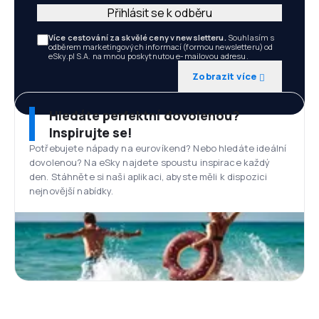
Přihlásit se k odběru
Více cestování za skvělé ceny v newsletteru.
Souhlasím s
odběrem marketingových informací (formou newsletteru) od
eSky.pl S.A. na mnou poskytnutou e-mailovou adresu.
Zobrazit více
Hledáte perfektní dovolenou?
Inspirujte se!
Potřebujete nápady na eurovíkend? Nebo hledáte ideální
dovolenou? Na eSky najdete spoustu inspirace každý
den. Stáhněte si naši aplikaci, abyste měli k dispozici
nejnovější nabídky.