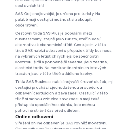
cestovních tříd.
SAS Go je nejlevnější, je určena pro turisty. Na
palubě mají cestující možnost si zakoupit
občerstvení.
Cestovní třída SAS Plus je populární mezi
businessmany, stejně jako turisty, kteří hledají
alternativu k ekonomické třídě. Cestujícím v této
třídě SAS nabízí odbavení u přepážek třídy business,
na vybraných letištích rychlejší bezpečnostní
kontrolu, širší a pohodlnější sedadla, jídlo zdarma,
elastické tarify. Na mezikontinentálních letových
trasách jsou v této třídě oddělené kabiny.
Třída SAS Business nabízí nejvyšší úroveň služeb, mj.
cestující prochází zjednodušenou procedurou
odbavení cestujících a zavazadel. Cestující v této
třídě si mohou vzít více zavazadel a mají také
přístup do speciálního salónku, kde mohou
pohodlně strávit čas před odletem.
Online odbavení
V řešení online odbavení je SAS rovněž inovativní.
Online odbavení je u dopravce možné provést ne