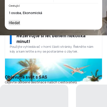
Cestující
Hledat
Rezervujte si let během několika
minut!
Použijte vyhledávač v horní části stránky. Řekněte nám
kdy a kam letíte a my se postaráme o zbytek.
Objevujte svět s SAS
Objevte oblíbené destinace našich cestovatelů