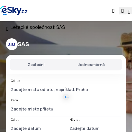
Letecké společnosti
SAS
SAS
Zpáteční
Jednosměrná
Odkud
Kam
Odlet
Návrat