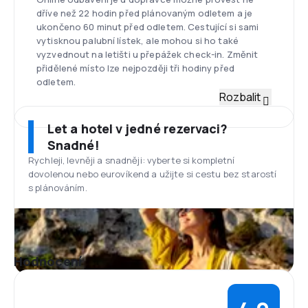
dříve než 22 hodin před plánovaným odletem a je
ukončeno 60 minut před odletem. Cestující si sami
vytisknou palubní lístek, ale mohou si ho také
vyzvednout na letišti u přepážek check-in. Změnit
přidělené místo lze nejpozději tři hodiny před
odletem.
Flotila
Rozbalit
Flotilu SAS tvoří 154 strojů následujících typů: Airbus
A319, A320, A320NEO, A321, A330-300, A350-900,
Let a hotel v jedné rezervaci?
Boeing 737-700/800, CRJ-900, ATR 72-600. SAS
Snadné!
postupně modernizuje svůj letecký park a nahrazuje
Rychleji, levněji a snadněji: vyberte si kompletní
starší letadla novými, ekologičtějšími modely. Díky
dovolenou nebo eurovíkend a užijte si cestu bez starostí
tomu je nyní možné snížit spotřebu paliva během
s plánováním.
letu o 15-30 %, aniž by cestující přišli o komfort, na
který jsou zvyklí.
Letiště Stockholm Arlanda
Mezinárodní letiště Stockholm Arlanda je základnou
letecké společnosti SAS. Letiště se nachází 42 km
Hodnocení
severně od švédského hlavního města a 28 km
jihovýchodně od Uppsaly. Nachází se zde mnoho
gastronomických služeb: barů, restaurací a kaváren
a obchodů, včetně duty-free. V budově mají své