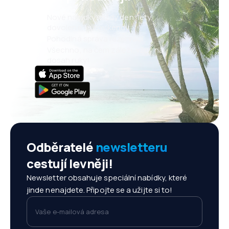
Nové nabídky každý den: lety,
dovolené, eurovíkendy
Pohodlná správa rezervací
Všechno, na čem záleží, vždy na
dosah ruky!
Odběratelé
newsletteru
cestují levněji!
Newsletter obsahuje speciální nabídky, které
jinde nenajdete. Připojte se a užijte si to!
Vaše e-mailová adresa