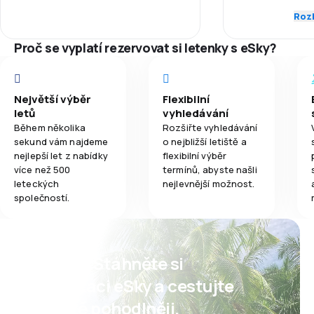
line with the lu
Rozb
3,2
Jídla
Dochvilnost
line at the airp
counters, they 
Proč se vyplatí rezervovat si letenky s eSky?
at least one cou
Síť spojení
separated it fo
without luggage
Ceny letenek
check in
Největší výběr
Flexibilní
letů
vyhledávání
Komfort cest
Během několika
Rozšiřte vyhledávání
sekund vám najdeme
o nejbližší letiště a
nejlepší let z nabídky
flexibilní výběr
Přeprava zav
více než 500
termínů, abyste našli
leteckých
nejlevnější možnost.
společností.
Psst! Stáhněte si
aplikaci eSky a cestujte
ještě pohodlněji.