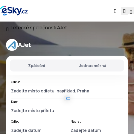
Letecké společnosti
AJet
AJet
Zpáteční
Jednosměrná
Odkud
Kam
Odlet
Návrat