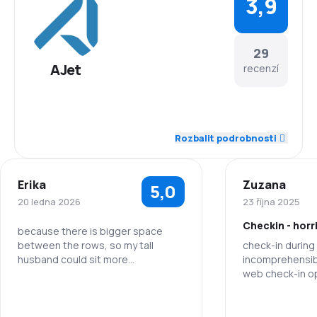
3,9
29
AJet
recenzí
4,2
Zaměstnanci
Rozbalit podrobnosti
3,7
Dochvilnost
Erika
Zuzana
5,0
3,8
Síť spojení
20 ledna 2026
23 října 2025
Checkin - horr
4,0
Ceny letenek
because there is bigger space
between the rows, so my tall
check-in during 
husband could sit more
incomprehensibl
3,8
Komfort cestování
comortable. Also the flight was
web check-in opt
very smood and nice.
then incomprehe
4,4
second time, w
Přeprava zavazadel
Zaměstnanci
not have luggag