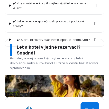
✔️ Kdy si můžete koupit nejlevnější letenky na let
AJet?
✔️ Jaké letecké společnosti provozují podobné
trasy?
✔️ Mohu si rezervovat hotel spolu s letem AJet?
Let a hotel v jedné rezervaci?
Snadné!
Rychleji, levněji a snadněji: vyberte si kompletní
dovolenou nebo eurovíkend a užijte si cestu bez starostí
s plánováním.
Hodnocení