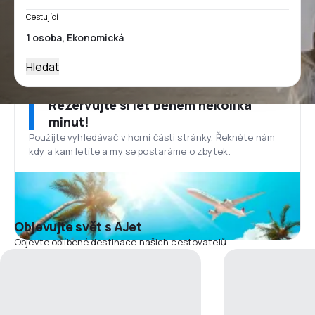
Cestující
Hledat
Rezervujte si let během několika
minut!
Použijte vyhledávač v horní části stránky. Řekněte nám
kdy a kam letíte a my se postaráme o zbytek.
Objevujte svět s AJet
Objevte oblíbené destinace našich cestovatelů