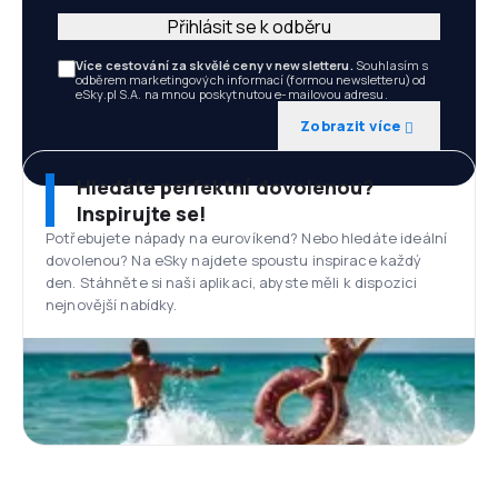
Přihlásit se k odběru
Více cestování za skvělé ceny v newsletteru.
Souhlasím s
odběrem marketingových informací (formou newsletteru) od
eSky.pl S.A. na mnou poskytnutou e-mailovou adresu.
Zobrazit více
Hledáte perfektní dovolenou?
Inspirujte se!
Potřebujete nápady na eurovíkend? Nebo hledáte ideální
dovolenou? Na eSky najdete spoustu inspirace každý
den. Stáhněte si naši aplikaci, abyste měli k dispozici
nejnovější nabídky.