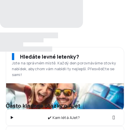
Hledáte levné letenky?
Jste na správném místě. Každý den porovnáváme stovky
nabídek, abychom vám nabídli ty nejlepší. Přesvědčte se
sami!
Často kladené otázky o AJet
✔️ Kam létá AJet?