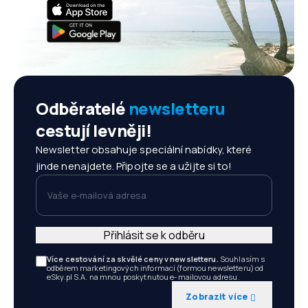
Odběratelé
newsletteru
cestují levněji!
Newsletter obsahuje speciální nabídky, které
jinde nenajdete. Připojte se a užijte si to!
Vaše e-mailová adresa
Přihlásit se k odběru
Více cestování za skvělé ceny v newsletteru.
Souhlasím s
odběrem marketingových informací (formou newsletteru) od
eSky.pl S.A. na mnou poskytnutou e-mailovou adresu.
Zobrazit více