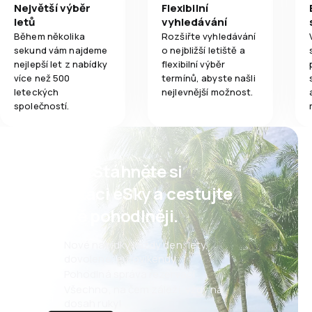
Největší výběr
Flexibilní
letů
vyhledávání
Během několika
Rozšiřte vyhledávání
sekund vám najdeme
o nejbližší letiště a
nejlepší let z nabídky
flexibilní výběr
více než 500
termínů, abyste našli
leteckých
nejlevnější možnost.
společností.
Psst! Stáhněte si
aplikaci eSky a cestujte
ještě pohodlněji.
Nové nabídky každý den: lety,
dovolené, eurovíkendy
Pohodlná správa rezervací
Všechno, na čem záleží, vždy na
dosah ruky!