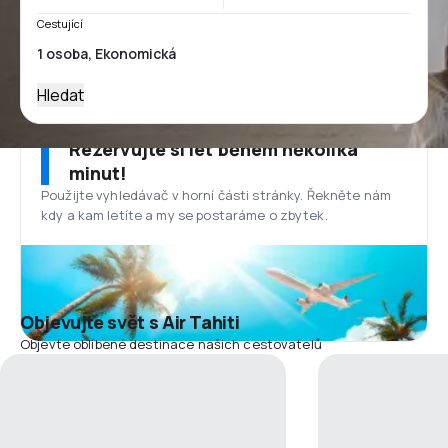
Cestující
Hledat
Rezervujte si let během několika
minut!
Použijte vyhledávač v horní části stránky. Řekněte nám
kdy a kam letíte a my se postaráme o zbytek.
Objevujte svět s Air Tahiti
Objevte oblíbené destinace našich cestovatelů