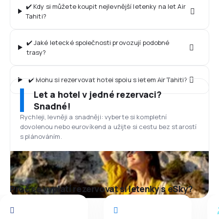
✔️ Kdy si můžete koupit nejlevnější letenky na let Air
Tahiti?
✔️ Jaké letecké společnosti provozují podobné
trasy?
✔️ Mohu si rezervovat hotel spolu s letem Air Tahiti?
Let a hotel v jedné rezervaci?
Snadné!
Rychleji, levněji a snadněji: vyberte si kompletní
dovolenou nebo eurovíkend a užijte si cestu bez starostí
s plánováním.
Proč se vyplatí rezervovat si letenky s eSky?