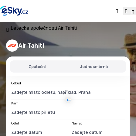
Letecké společnosti
Air Tahiti
Air Tahiti
Zpáteční
Jednosměrná
Odkud
Kam
Odlet
Návrat