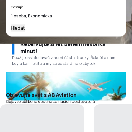
Cestující
Hledat
Rezervujte si let během několika
minut!
Použijte vyhledávač v horní části stránky. Řekněte nám
kdy a kam letíte a my se postaráme o zbytek.
Objevujte svět s AB Aviation
Objevte oblíbené destinace našich cestovatelů