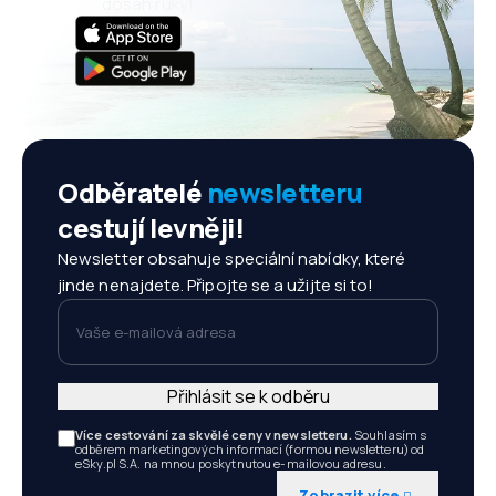
dosah ruky!
Odběratelé
newsletteru
cestují levněji!
Newsletter obsahuje speciální nabídky, které
jinde nenajdete. Připojte se a užijte si to!
Vaše e-mailová adresa
Přihlásit se k odběru
Více cestování za skvělé ceny v newsletteru.
Souhlasím s
odběrem marketingových informací (formou newsletteru) od
eSky.pl S.A. na mnou poskytnutou e-mailovou adresu.
Zobrazit více