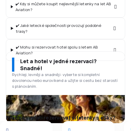
✔️ Kdy si můžete koupit nejlevnější letenky na let AB
Aviation?
✔️ Jaké letecké společnosti provozují podobné
trasy?
✔️ Mohu si rezervovat hotel spolu s letem AB
Aviation?
Let a hotel v jedné rezervaci?
Snadné!
Rychleji, levněji a snadněji: vyberte si kompletní
dovolenou nebo eurovíkend a užijte si cestu bez starostí
s plánováním.
Proč se vyplatí rezervovat si letenky s eSky?