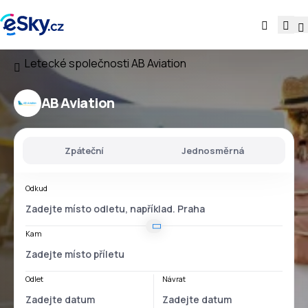
Letecké společnosti
AB Aviation
AB Aviation
Zpáteční
Jednosměrná
Odkud
Kam
Odlet
Návrat