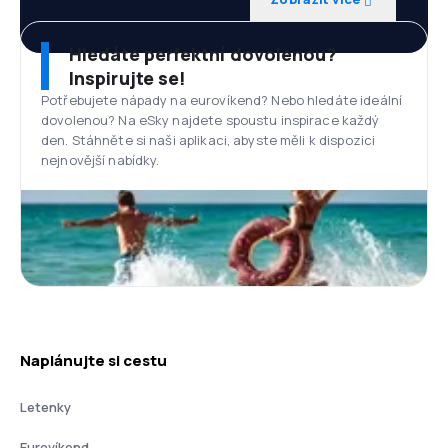
Hledáte perfektní dovolenou?
Inspirujte se!
Potřebujete nápady na eurovíkend? Nebo hledáte ideální
dovolenou? Na eSky najdete spoustu inspirace každý
den. Stáhněte si naši aplikaci, abyste měli k dispozici
nejnovější nabídky.
Naplánujte si cestu
Letenky
Eurovíkend