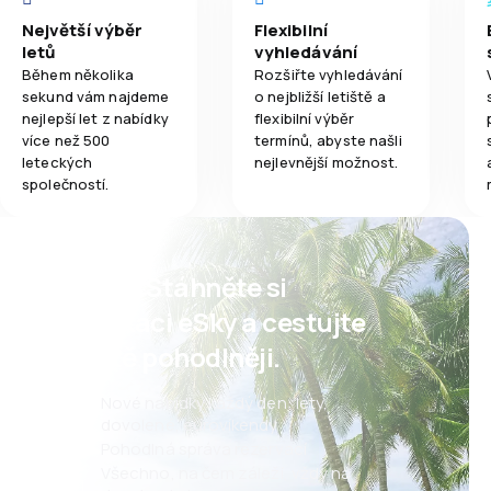
Největší výběr
Flexibilní
letů
vyhledávání
Během několika
Rozšiřte vyhledávání
sekund vám najdeme
o nejbližší letiště a
nejlepší let z nabídky
flexibilní výběr
více než 500
termínů, abyste našli
leteckých
nejlevnější možnost.
společností.
Psst! Stáhněte si
aplikaci eSky a cestujte
ještě pohodlněji.
Nové nabídky každý den: lety,
dovolené, eurovíkendy
Pohodlná správa rezervací
Všechno, na čem záleží, vždy na