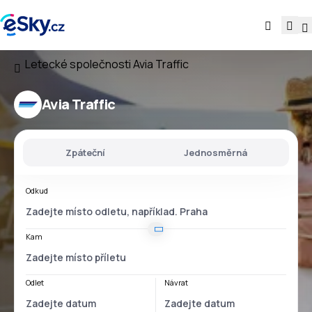
Letecké společnosti
Avia Traffic
Avia Traffic
Zpáteční
Jednosměrná
Odkud
Kam
Odlet
Návrat