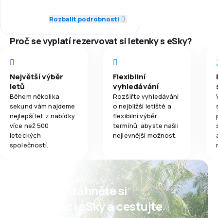
5,0
Síť spojení
Rozbalit podrobnosti
5,0
Jídla
5,0
Ceny letenek
Proč se vyplatí rezervovat si letenky s eSky?
4,0
Komfort cestování
Největší výběr
Flexibilní
5,0
Přeprava zavazadel
letů
vyhledávání
Během několika
Rozšiřte vyhledávání
5,0
Jídla
sekund vám najdeme
o nejbližší letiště a
nejlepší let z nabídky
flexibilní výběr
více než 500
termínů, abyste našli
leteckých
nejlevnější možnost.
společností.
Psst! Stáhněte si
aplikaci eSky a cestujte