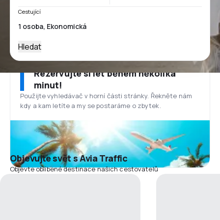
Cestující
Hledat
Rezervujte si let během několika
minut!
Použijte vyhledávač v horní části stránky. Řekněte nám
kdy a kam letíte a my se postaráme o zbytek.
Objevujte svět s Avia Traffic
Objevte oblíbené destinace našich cestovatelů