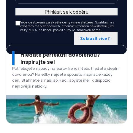
Přihlásit se k odběru
Více cestování za skvělé ceny v newsletteru.
Souhlasím s
odběrem marketingových informací (formou newsletteru) od
eSky.pl S.A. na mnou poskytnutou e-mailovou adresu.
Zobrazit více
Hledáte perfektní dovolenou?
Inspirujte se!
Potřebujete nápady na eurovíkend? Nebo hledáte ideální
dovolenou? Na eSky najdete spoustu inspirace každý
den. Stáhněte si naši aplikaci, abyste měli k dispozici
nejnovější nabídky.