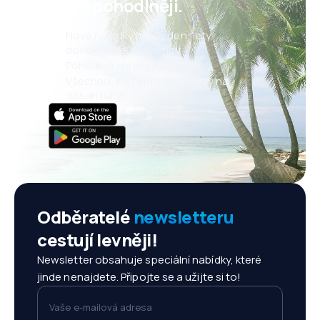
ještě pohodlněji.
Nové nabídky každý den: lety,
dovolené, eurovíkendy
Pohodlná správa rezervací
Všechno, na čem záleží, vždy na
dosah ruky!
Odběratelé
newsletteru
cestují levněji!
Newsletter obsahuje speciální nabídky, které
jinde nenajdete. Připojte se a užijte si to!
Vaše e-mailová adresa