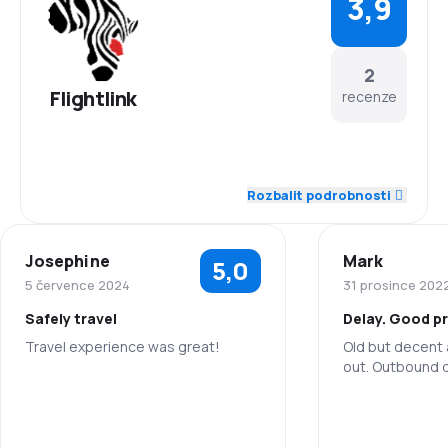
3,9
2
Flightlink
recenze
4,0
Zaměstnanci
Rozbalit podrobnosti
3,0
Dochvilnost
Josephine
Mark
5,0
4,0
Síť spojení
5 července 2024
31 prosince 202
Safely travel
Delay. Good pr
5,0
Ceny letenek
Travel experience was great!
Old but decent a
out. Outbound de
4,0
Komfort cestování
5,0
Zaměstnanci
Zaměstnanci
4,5
Přeprava zavazadel
5,0
Dochvilnost