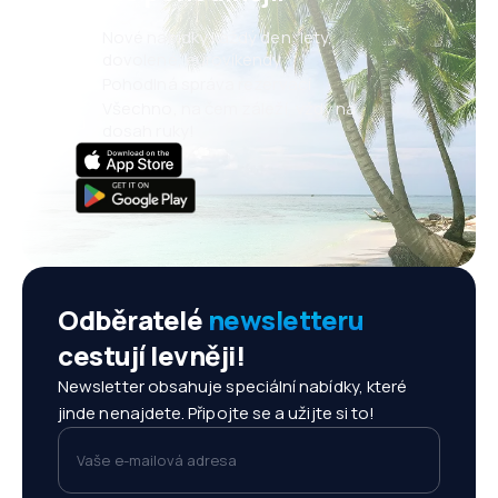
Nové nabídky každý den: lety,
dovolené, eurovíkendy
Pohodlná správa rezervací
Všechno, na čem záleží, vždy na
dosah ruky!
Odběratelé
newsletteru
cestují levněji!
Newsletter obsahuje speciální nabídky, které
jinde nenajdete. Připojte se a užijte si to!
Vaše e-mailová adresa