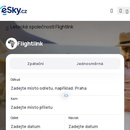
Letecké společnosti
Flightlink
Flightlink
Zpáteční
Jednosměrná
Odkud
Kam
Odlet
Návrat