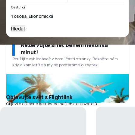
Cestující
Hledat
Rezervujte si let během několika
minut!
Použijte vyhledávač v horní části stránky. Řekněte nám
kdy a kam letíte a my se postaráme o zbytek.
Objevujte svět s Flightlink
Objevte oblíbené destinace našich cestovatelů