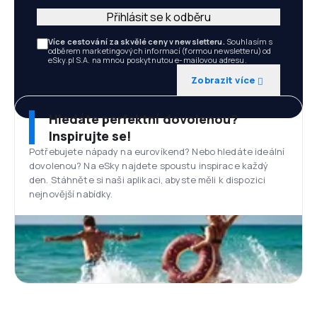
Přihlásit se k odběru
Více cestování za skvělé ceny v newsletteru.
Souhlasím s
odběrem marketingových informací (formou newsletteru) od
eSky.pl S.A. na mnou poskytnutou e-mailovou adresu.
Zobrazit více
Hledáte perfektní dovolenou?
Inspirujte se!
Potřebujete nápady na eurovíkend? Nebo hledáte ideální
dovolenou? Na eSky najdete spoustu inspirace každý
den. Stáhněte si naši aplikaci, abyste měli k dispozici
nejnovější nabídky.