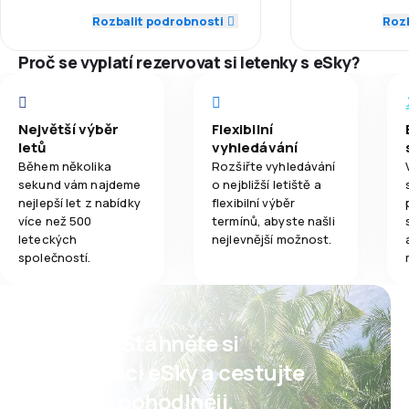
Dochvilnost
Rozbalit podrobnosti
Rozb
3,0
Jídla
5,0
Síť spojení
Síť spojení
Proč se vyplatí rezervovat si letenky s eSky?
5,0
Ceny letenek
Ceny letenek
5,0
Komfort cestování
Největší výběr
Flexibilní
Komfort cest
letů
vyhledávání
Během několika
Rozšiřte vyhledávání
5,0
Přeprava zavazadel
sekund vám najdeme
o nejbližší letiště a
Přeprava zav
nejlepší let z nabídky
flexibilní výběr
5,0
Jídla
více než 500
termínů, abyste našli
Jídla
leteckých
nejlevnější možnost.
společností.
Psst! Stáhněte si
aplikaci eSky a cestujte
ještě pohodlněji.