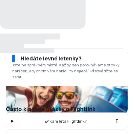
Hledáte levné letenky?
Jste na správném místě. Každý den porovnáváme stovky
nabídek, abychom vám nabídli ty nejlepší. Přesvědčte se
sami!
Často kladené otázky o Flightlink
✔️ Kam létá Flightlink?