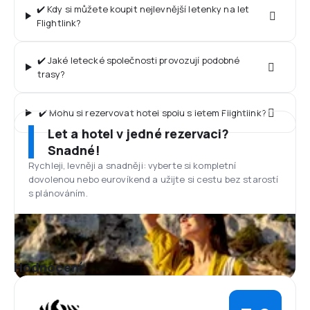
✔️ Kdy si můžete koupit nejlevnější letenky na let
Flightlink?
✔️ Jaké letecké společnosti provozují podobné
trasy?
✔️ Mohu si rezervovat hotel spolu s letem Flightlink?
Let a hotel v jedné rezervaci?
Snadné!
Rychleji, levněji a snadněji: vyberte si kompletní
dovolenou nebo eurovíkend a užijte si cestu bez starostí
s plánováním.
Hodnocení