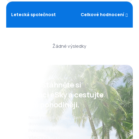
Letecká společnost
Celkové hodnocení
Žádné výsledky
Psst! Stáhněte si
aplikaci eSky a cestujte
ještě pohodlněji.
Nové nabídky každý den: lety,
dovolené, eurovíkendy
Pohodlná správa rezervací
Všechno, na čem záleží, vždy na