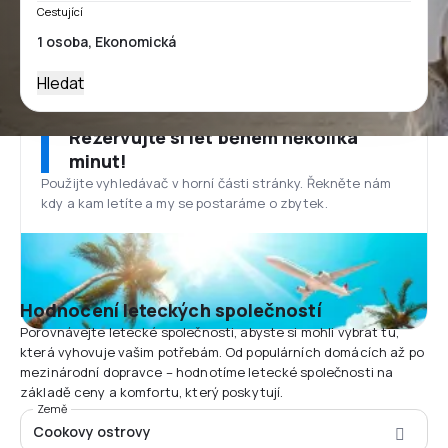
Cestující
Hledat
Rezervujte si let během několika
minut!
Použijte vyhledávač v horní části stránky. Řekněte nám
kdy a kam letíte a my se postaráme o zbytek.
Hodnocení leteckých společností
Porovnávejte letecké společnosti, abyste si mohli vybrat tu,
která vyhovuje vašim potřebám. Od populárních domácích až po
mezinárodní dopravce – hodnotíme letecké společnosti na
základě ceny a komfortu, který poskytují.
Země
Cookovy ostrovy