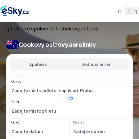
Letecké společnosti
Cookovy ostrovy
Cookovy ostrovy aerolinky
Zpáteční
Jednosměrná
Odkud
Kam
Odlet
Návrat