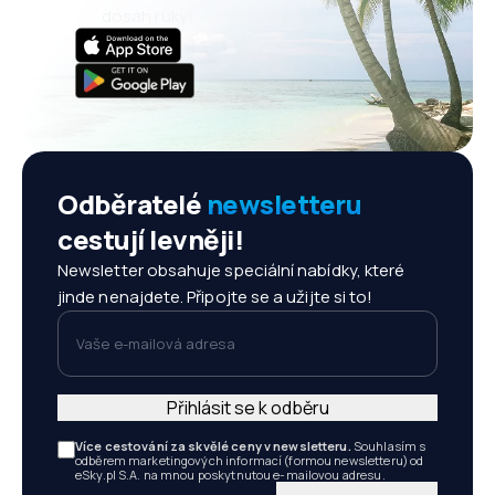
dosah ruky!
Odběratelé
newsletteru
cestují levněji!
Newsletter obsahuje speciální nabídky, které
jinde nenajdete. Připojte se a užijte si to!
Vaše e-mailová adresa
Přihlásit se k odběru
Více cestování za skvělé ceny v newsletteru.
Souhlasím s
odběrem marketingových informací (formou newsletteru) od
eSky.pl S.A. na mnou poskytnutou e-mailovou adresu.