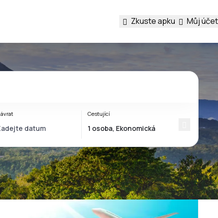
Zkuste apku
Můj účet
ávrat
Cestující