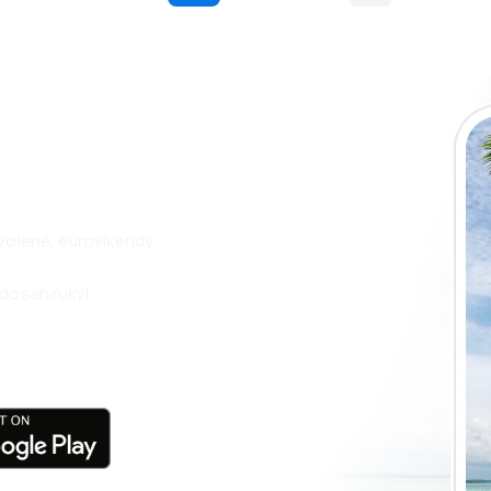
i aplikaci eSky a
pohodlněji.
ovolené, eurovíkendy
 dosah ruky!