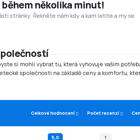
et během několika minut!
ásti stránky. Řekněte nám kdy a kam letíte a my se
společností
yste si mohli vybrat tu, která vyhovuje vašim potř
tecké společnosti na základě ceny a komfortu, kter
Celkové hodnocení
Počet recenzí
Cen
5,0
1