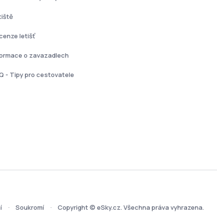
tiště
cenze letišť
formace o zavazadlech
Q - Tipy pro cestovatele
í
Soukromí
Copyright © eSky.cz. Všechna práva vyhrazena.