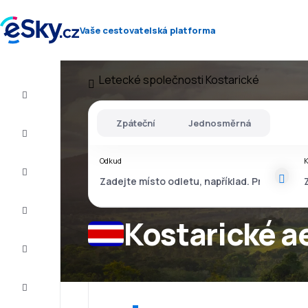
Vaše cestovatelská platforma
Letecké společnosti
Kostarické
Let+Hotel
Zpáteční
Jednosměrná
Letenky
Odkud
Dovolená
Léto
2026
Kostarické a
Zima
2026/27
Last
minute