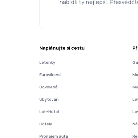
nabídli ty nejlepší. Přesvědčt
Naplánujte si cestu
Př
Letenky
Ga
Eurovíkend
Mo
Dovolená
Mu
Ubytování
Le
Let+Hotel
Le
Hotely
Ná
Pronájem auta
Re