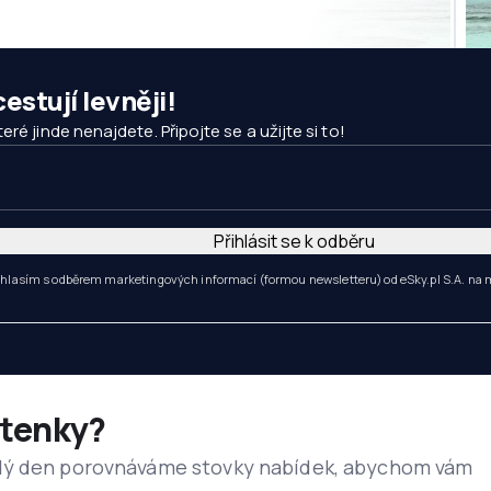
estují levněji!
ré jinde nenajdete. Připojte se a užijte si to!
Přihlásit se k odběru
hlasím s odběrem marketingových informací (formou newsletteru) od eSky.pl S.A. na
etenky?
dý den porovnáváme stovky nabídek, abychom vám