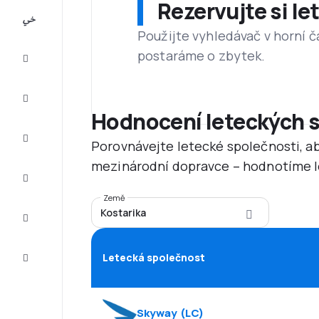
Rezervujte si l
All-
inclusive
Použijte vyhledávač v horní č
postaráme o zbytek.
Eurovíkend
Ubytování
Hodnocení leteckých 
Akční
Porovnávejte letecké společnosti, ab
letenky
mezinárodní dopravce – hodnotíme le
Zkompletujte
vaši cestu
Země
Kostarika
Tipy a
inspirace
Zákaznický
Letecká společnost
servis
Skyway
(
LC
)