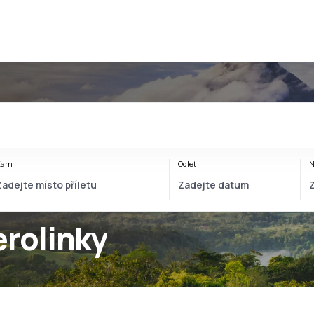
Kam
Odlet
N
erolinky