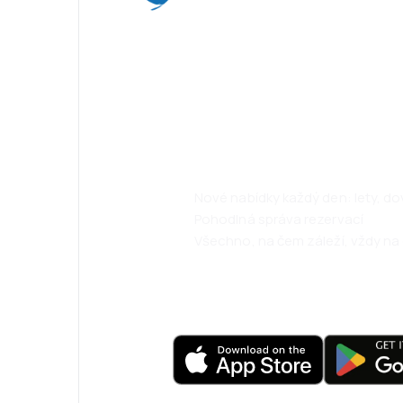
Psst! Stáhněte s
cestujte ještě 
Nové nabídky každý den: lety, d
Pohodlná správa rezervací
Všechno, na čem záleží, vždy na