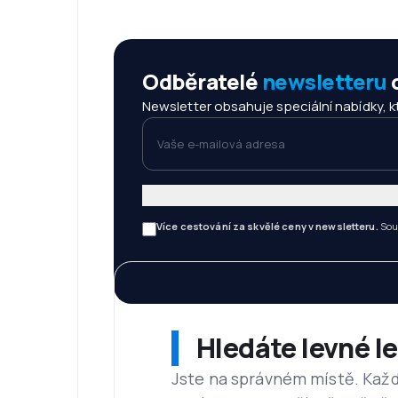
Odběratelé
newsletteru
c
Newsletter obsahuje speciální nabídky, kte
Vaše e-mailová adresa
Více cestování za skvělé ceny v newsletteru.
Sou
Hledáte levné l
Jste na správném místě. Kaž