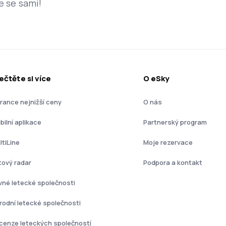
e se sami!
ečtěte si více
O eSky
rance nejnižší ceny
O nás
bilní aplikace
Partnerský program
ltiLine
Moje rezervace
tový radar
Podpora a kontakt
vné letecké společnosti
rodní letecké společnosti
cenze leteckých společností