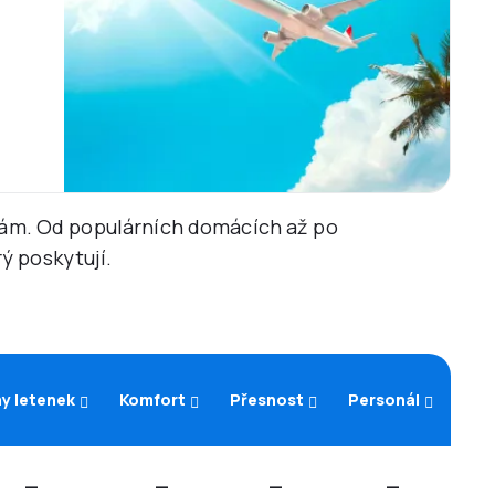
ebám. Od populárních domácích až po
ý poskytují.
y letenek
Komfort
Přesnost
Personál
—
—
—
—