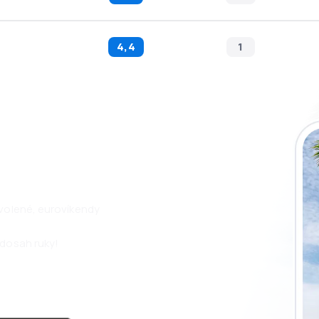
4,4
1
i aplikaci eSky a
pohodlněji.
ovolené, eurovíkendy
 dosah ruky!