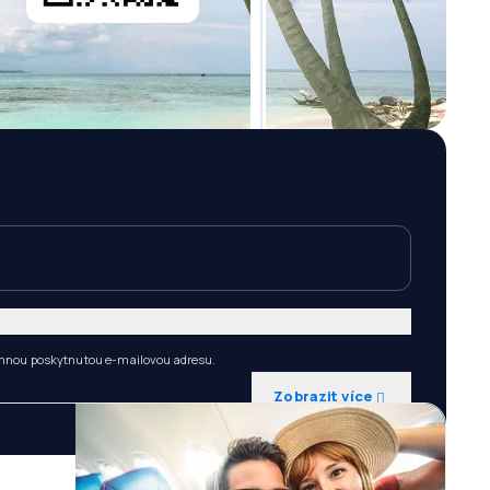
 mnou poskytnutou e-mailovou adresu.
Zobrazit více