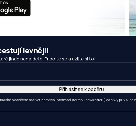
estují levněji!
ré jinde nenajdete. Připojte se a užijte si to!
Přihlásit se k odběru
hlasím s odběrem marketingových informací (formou newsletteru) od eSky.pl S.A. na