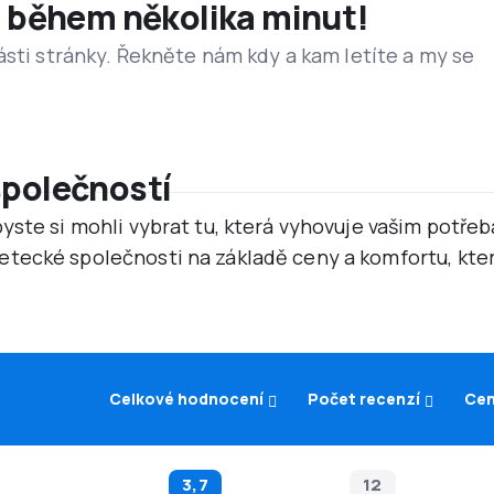
et během několika minut!
ásti stránky. Řekněte nám kdy a kam letíte a my se
společností
yste si mohli vybrat tu, která vyhovuje vašim potř
tecké společnosti na základě ceny a komfortu, kter
Celkové hodnocení
Počet recenzí
Cen
3,7
12