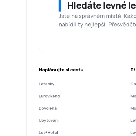
Hledáte levné l
Jste na správném místě. Kaž
nabídli ty nejlepší. Přesvědčt
Naplánujte si cestu
Př
Letenky
Ga
Eurovíkend
Mo
Dovolená
Mu
Ubytování
Le
Let+Hotel
Le