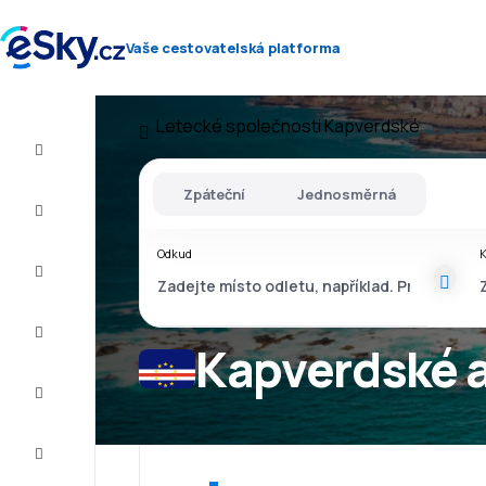
Vaše cestovatelská platforma
Letecké společnosti
Kapverdské
Let+Hotel
Zpáteční
Jednosměrná
Letenky
Odkud
Dovolená
Léto
2026
Kapverdské a
Zima
2026/27
Last
minute