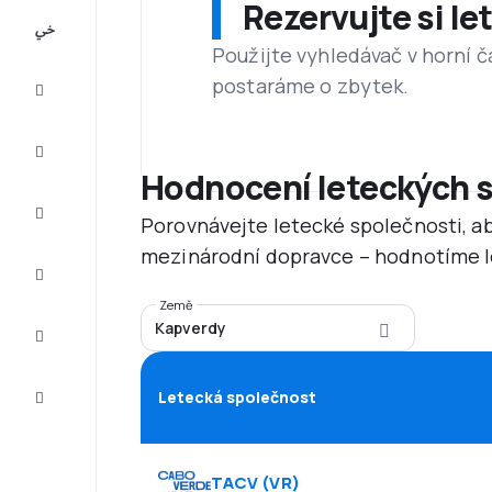
Rezervujte si l
All-
inclusive
Použijte vyhledávač v horní č
postaráme o zbytek.
Eurovíkend
Ubytování
Hodnocení leteckých 
Akční
Porovnávejte letecké společnosti, ab
letenky
mezinárodní dopravce – hodnotíme le
Zkompletujte
vaši cestu
Země
Kapverdy
Tipy a
inspirace
Zákaznický
Letecká společnost
servis
TACV
(
VR
)