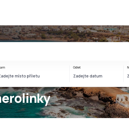
Kam
Odlet
N
erolinky