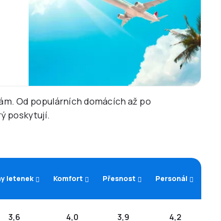
ebám. Od populárních domácích až po
ý poskytují.
y letenek
Komfort
Přesnost
Personál
3,6
4,0
3,9
4,2