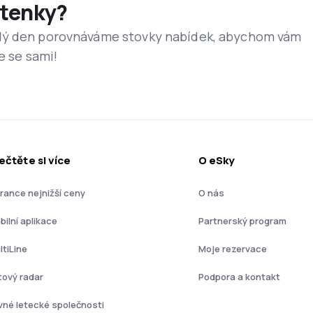
etenky?
dý den porovnáváme stovky nabídek, abychom vám
e se sami!
ečtěte si více
O eSky
rance nejnižší ceny
O nás
bilní aplikace
Partnerský program
ltiLine
Moje rezervace
tový radar
Podpora a kontakt
vné letecké společnosti