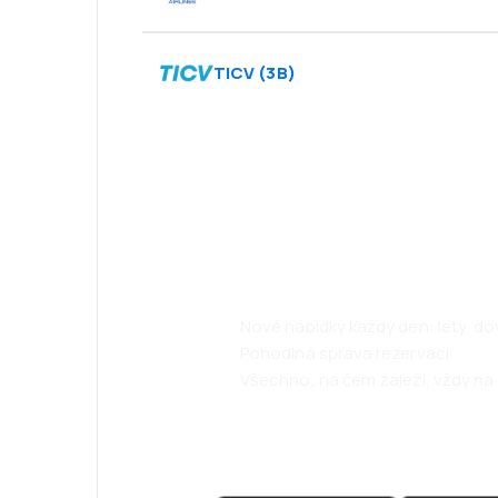
TICV
(
3B
)
Psst! Stáhněte s
cestujte ještě 
Nové nabídky každý den: lety, d
Pohodlná správa rezervací
Všechno, na čem záleží, vždy na