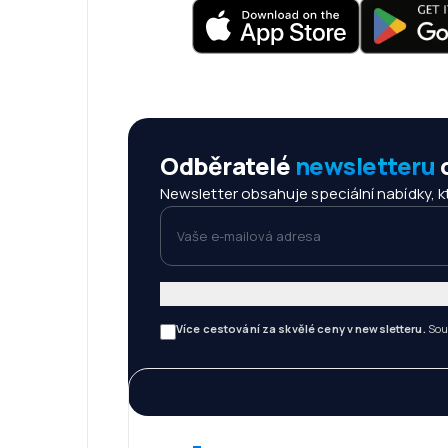
Odběratelé
newsletteru
c
Newsletter obsahuje speciální nabídky, kte
Vaše e-mailová adresa
Více cestování za skvělé ceny v newsletteru.
Sou