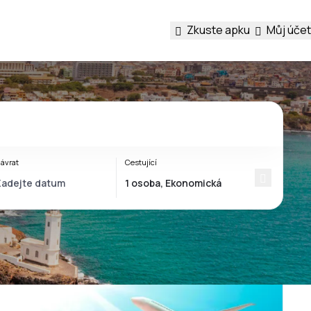
Zkuste apku
Můj účet
ávrat
Cestující