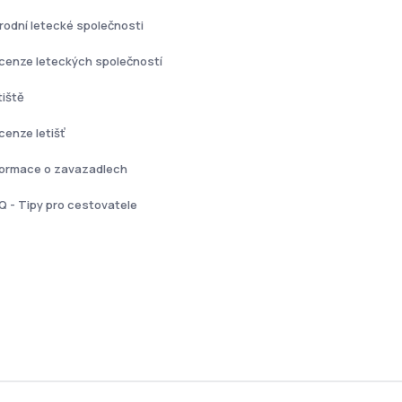
rodní letecké společnosti
cenze leteckých společností
tiště
cenze letišť
formace o zavazadlech
Q - Tipy pro cestovatele