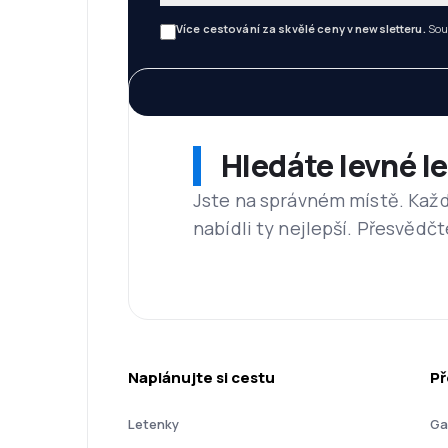
Více cestování za skvělé ceny v newsletteru.
Sou
Hledáte levné l
Jste na správném místě. Kaž
nabídli ty nejlepší. Přesvědčt
Naplánujte si cestu
Př
Letenky
Ga