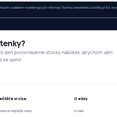
hlasím s odběrem marketingových informací (formou newsletteru) od eSky.pl S.A. na
etenky?
dý den porovnáváme stovky nabídek, abychom vám
e se sami!
ečtěte si více
O eSky
rance nejnižší ceny
O nás