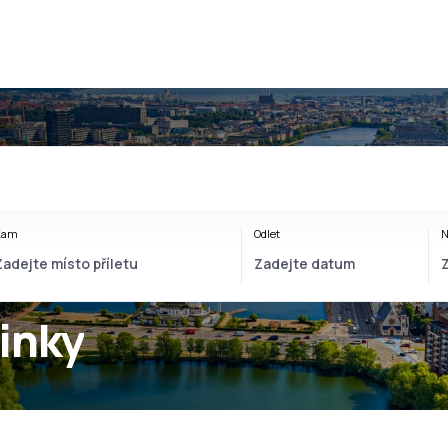
Kam
Odlet
N
inky