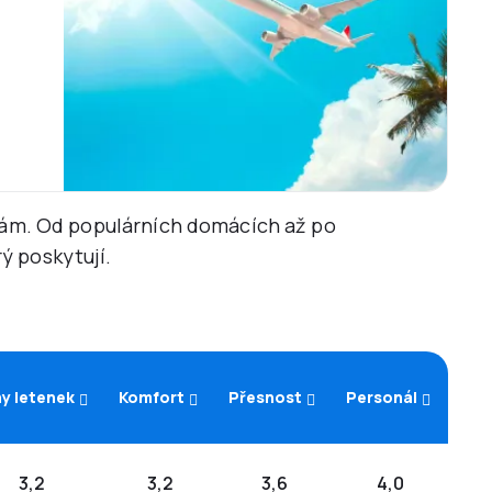
ebám. Od populárních domácích až po
ý poskytují.
y letenek
Komfort
Přesnost
Personál
3,2
3,2
3,6
4,0