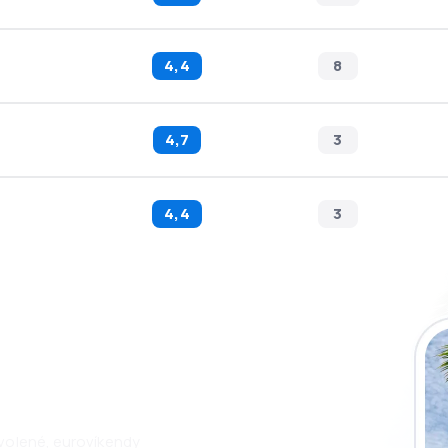
4,4
8
4,7
3
4,4
3
i aplikaci eSky a
pohodlněji.
ovolené, eurovíkendy