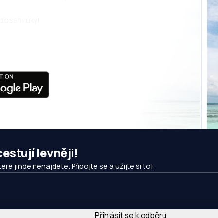
 dosah ruky!
estují levněji!
ré jinde nenajdete. Připojte se a užijte si to!
Přihlásit se k odběru