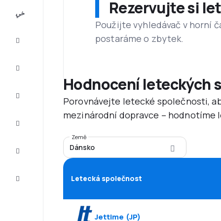
Rezervujte si l
All-
inclusive
Použijte vyhledávač v horní č
postaráme o zbytek.
Eurovíkend
Ubytování
Hodnocení leteckých 
Akční
Porovnávejte letecké společnosti, ab
letenky
mezinárodní dopravce – hodnotíme le
Zkompletujte
vaši cestu
Země
Dánsko
Tipy a
inspirace
Zákaznický
Letecká společnost
servis
Jettime
(
JP
)