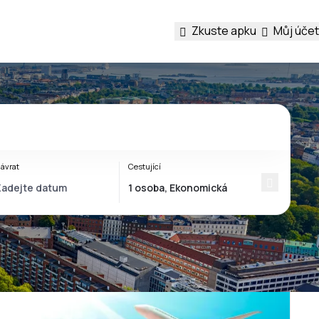
Zkuste apku
Můj účet
ávrat
Cestující