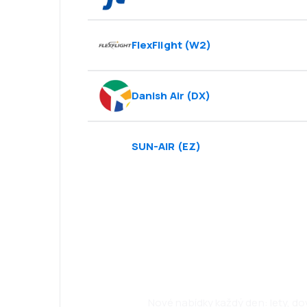
FlexFlight
(
W2
)
Danish Air
(
DX
)
SUN-AIR
(
EZ
)
Psst! Stáhněte s
cestujte ještě 
Nové nabídky každý den: lety, d