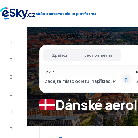
Vaše cestovatelská platforma
Letecké společnosti
Dánské
Let+Hotel
Zpáteční
Jednosměrná
Letenky
Odkud
Dovolená
Léto
2026
Dánské aerol
Zima
2026/27
Last
minute