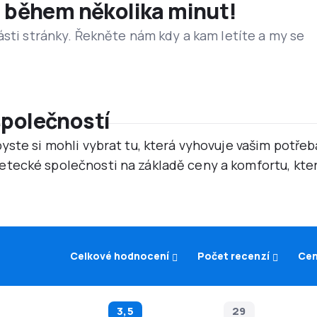
et během několika minut!
ásti stránky. Řekněte nám kdy a kam letíte a my se
společností
yste si mohli vybrat tu, která vyhovuje vašim potř
tecké společnosti na základě ceny a komfortu, kter
Celkové hodnocení
Počet recenzí
Cen
3,5
29