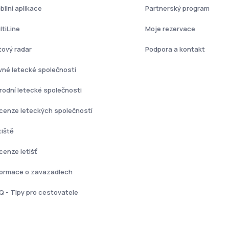
bilní aplikace
Partnerský program
ltiLine
Moje rezervace
tový radar
Podpora a kontakt
vné letecké společnosti
rodní letecké společnosti
cenze leteckých společností
tiště
cenze letišť
formace o zavazadlech
Q - Tipy pro cestovatele