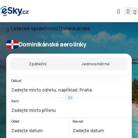
Letecké společnosti
Dominikánské
Dominikánské aerolinky
Zpáteční
Jednosměrná
Odkud
Kam
Odlet
Návrat