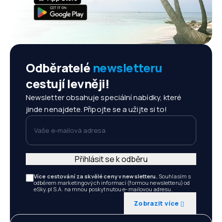
Odběratelé
newsletteru
cestují levněji!
Newsletter obsahuje speciální nabídky, které
jinde nenajdete. Připojte se a užijte si to!
Vaše e-mailová adresa
Přihlásit se k odběru
Více cestování za skvělé ceny v newsletteru.
Souhlasím s
odběrem marketingových informací (formou newsletteru) od
eSky.pl S.A. na mnou poskytnutou e-mailovou adresu.
Zobrazit více