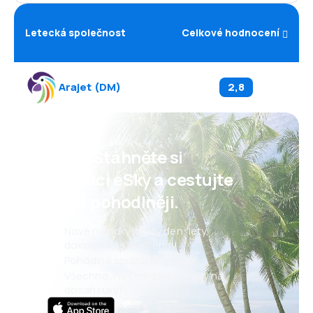
Letecká společnost
Celkové hodnocení
Arajet
(
DM
)
2,8
Psst! Stáhněte si
aplikaci eSky a cestujte
ještě pohodlněji.
Nové nabídky každý den: lety,
dovolené, eurovíkendy
Pohodlná správa rezervací
Všechno, na čem záleží, vždy na
dosah ruky!