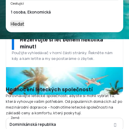
Cestující
Hledat
Rezervujte si let během několika
minut!
Použijte vyhledávač v horní části stránky. Řekněte nám
kdy a kam letíte a my se postaráme o zbytek.
Hodnocení leteckých společností
Porovnávejte letecké společnosti, abyste si mohli vybrat tu,
která vyhovuje vašim potřebám. Od populárních domácích až po
mezinárodní dopravce – hodnotíme letecké společnosti na
základě ceny a komfortu, který poskytují.
Země
Dominikánská republika