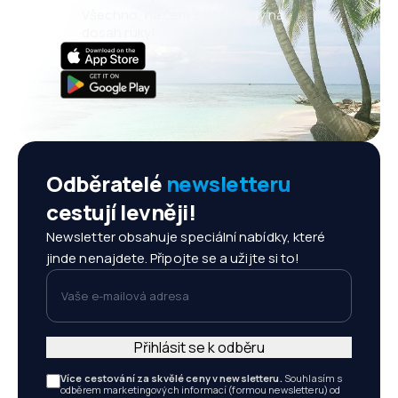
Všechno, na čem záleží, vždy na
dosah ruky!
Odběratelé
newsletteru
cestují levněji!
Newsletter obsahuje speciální nabídky, které
jinde nenajdete. Připojte se a užijte si to!
Vaše e-mailová adresa
Přihlásit se k odběru
Více cestování za skvělé ceny v newsletteru.
Souhlasím s
odběrem marketingových informací (formou newsletteru) od