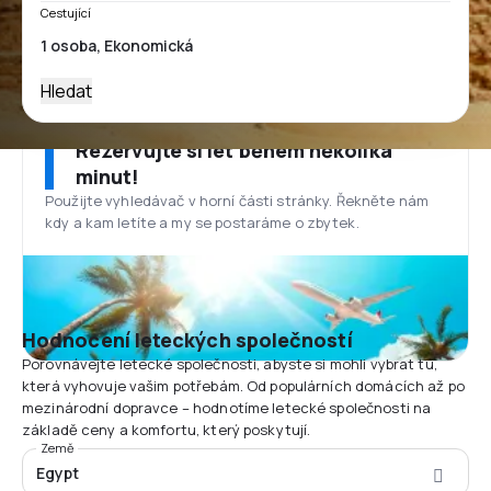
Cestující
Hledat
Rezervujte si let během několika
minut!
Použijte vyhledávač v horní části stránky. Řekněte nám
kdy a kam letíte a my se postaráme o zbytek.
Hodnocení leteckých společností
Porovnávejte letecké společnosti, abyste si mohli vybrat tu,
která vyhovuje vašim potřebám. Od populárních domácích až po
mezinárodní dopravce – hodnotíme letecké společnosti na
základě ceny a komfortu, který poskytují.
Země
Egypt