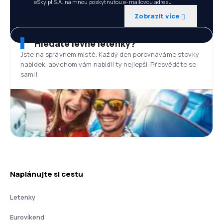
eSky.pl S.A. na mnou poskytnutou e-mailovou adresu.
Zobrazit více
Hledáte levné letenky?
Jste na správném místě. Každý den porovnáváme stovky
nabídek, abychom vám nabídli ty nejlepší. Přesvědčte se
sami!
Naplánujte si cestu
Letenky
Eurovíkend