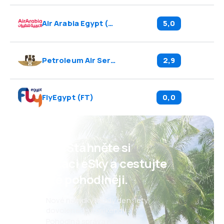
Air Arabia Egypt
(
E5
)
5,0
Petroleum Air Services
(
UF
)
2,9
FlyEgypt
(
FT
)
0,0
Psst! Stáhněte si
aplikaci eSky a cestujte
ještě pohodlněji.
Nové nabídky každý den: lety,
dovolené, eurovíkendy
Pohodlná správa rezervací