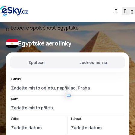
Letecké společnosti
Egyptské
Egyptské aerolinky
Zpáteční
Jednosměrná
Odkud
Kam
Odlet
Návrat