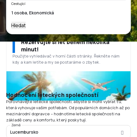
Cestující
Hledat
Rezervujte si let během několika
minut!
Použijte vyhledávač v horní části stránky. Řekněte nám
kdy a kam letíte a my se postaráme o zbytek.
Hodnocení leteckých společností
Porovnávejte letecké společnosti, abyste si mohli vybrat tu,
která vyhovuje vašim potřebám. Od populárních domácích až po
mezinárodní dopravce – hodnotíme letecké společnosti na
základě ceny a komfortu, který poskytují.
Země
Lucembursko