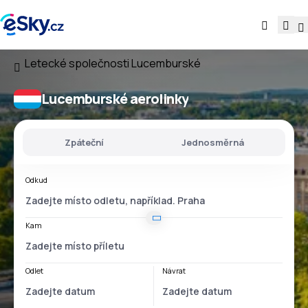
Letecké společnosti
Lucemburské
Lucemburské aerolinky
Zpáteční
Jednosměrná
Odkud
Kam
Odlet
Návrat