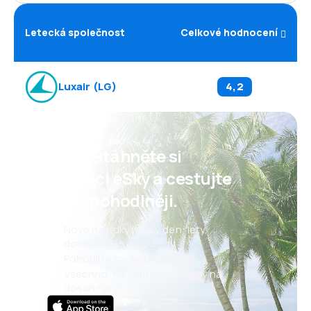
Letecká společnost
Celkové hodnocení
Luxair
(
LG
)
4,2
Psst! Stáhněte si
aplikaci eSky a cestujte
ještě pohodlněji.
Nové nabídky každý den: lety,
dovolené, eurovíkendy
Pohodlná správa rezervací
Všechno, na čem záleží, vždy na
dosah ruky!