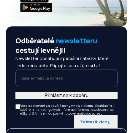
Odběratelé
newsletteru
cestují levněji!
Newsletter obsahuje speciální nabídky, které
jinde nenajdete. Připojte se a užijte si to!
Vaše e-mailová adresa
Přihlásit se k odběru
Více cestování za skvělé ceny v newsletteru.
Souhlasím s
odběrem marketingových informací (formou newsletteru) od
eSky.pl S.A. na mnou poskytnutou e-mailovou adresu.
Zobrazit více