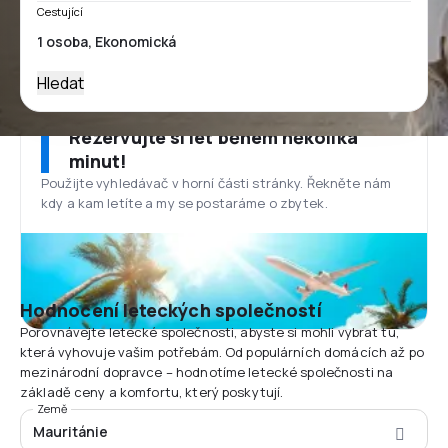
Cestující
Hledat
Rezervujte si let během několika
minut!
Použijte vyhledávač v horní části stránky. Řekněte nám
kdy a kam letíte a my se postaráme o zbytek.
Hodnocení leteckých společností
Porovnávejte letecké společnosti, abyste si mohli vybrat tu,
která vyhovuje vašim potřebám. Od populárních domácích až po
mezinárodní dopravce – hodnotíme letecké společnosti na
základě ceny a komfortu, který poskytují.
Země
Mauritánie