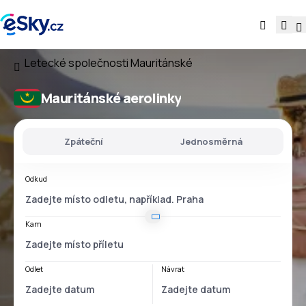
Letecké společnosti
Mauritánské
Mauritánské aerolinky
Zpáteční
Jednosměrná
Odkud
Kam
Odlet
Návrat