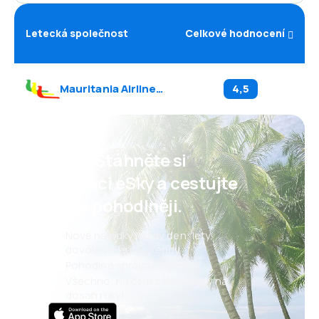
Letecká společnost
Celkové hodnocení
Mauritania Airlines
(
L6
)
4,5
Psst! Stáhněte si
aplikaci eSky a cestujte
ještě pohodlněji.
Nové nabídky každý den: lety,
dovolené, eurovíkendy
Pohodlná správa rezervací
Všechno, na čem záleží, vždy na
dosah ruky!