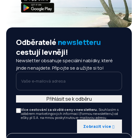
Odběratelé
newsletteru
cestují levněji!
Newsletter obsahuje speciální nabídky, které
jinde nenajdete. Připojte se a užijte si to!
Vaše e-mailová adresa
Přihlásit se k odběru
Více cestování za skvělé ceny v newsletteru.
Souhlasím s
odběrem marketingových informací (formou newsletteru) od
eSky.pl S.A. na mnou poskytnutou e-mailovou adresu.
Zobrazit více