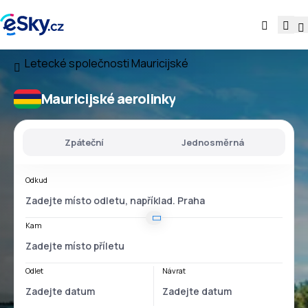
Letecké společnosti
Mauricijské
Mauricijské aerolinky
Zpáteční
Jednosměrná
Odkud
Kam
Odlet
Návrat