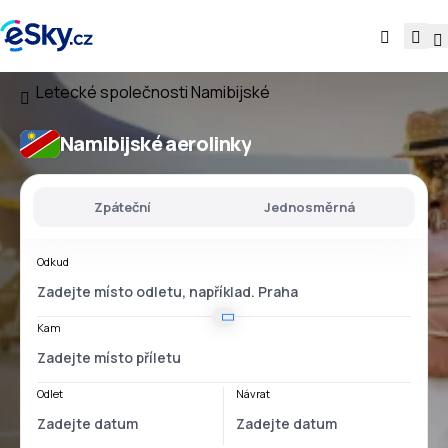
Letecké společnosti
Namibijské
Namibijské aerolinky
Zpáteční
Jednosměrná
Odkud
Kam
Odlet
Návrat