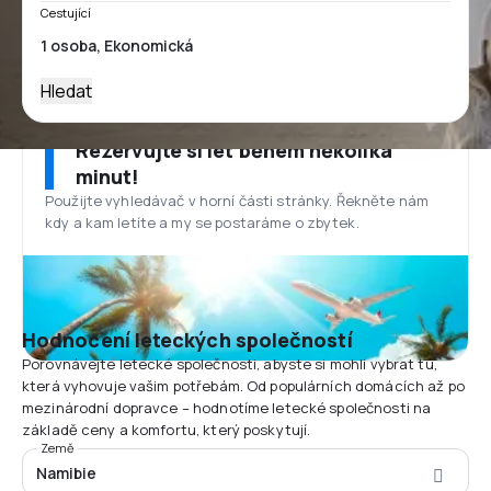
Cestující
Hledat
Rezervujte si let během několika
minut!
Použijte vyhledávač v horní části stránky. Řekněte nám
kdy a kam letíte a my se postaráme o zbytek.
Hodnocení leteckých společností
Porovnávejte letecké společnosti, abyste si mohli vybrat tu,
která vyhovuje vašim potřebám. Od populárních domácích až po
mezinárodní dopravce – hodnotíme letecké společnosti na
základě ceny a komfortu, který poskytují.
Země
Namibie