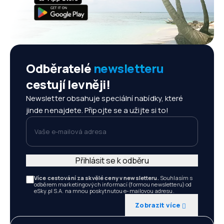
Odběratelé
newsletteru
cestují levněji!
Newsletter obsahuje speciální nabídky, které
jinde nenajdete. Připojte se a užijte si to!
Vaše e-mailová adresa
Přihlásit se k odběru
Více cestování za skvělé ceny v newsletteru.
Souhlasím s
odběrem marketingových informací (formou newsletteru) od
eSky.pl S.A. na mnou poskytnutou e-mailovou adresu.
Zobrazit více