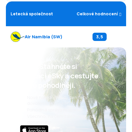
Letecká společnost
Celkové hodnocení
Air Namibia
(
SW
)
3,5
Psst! Stáhněte si
aplikaci eSky a cestujte
ještě pohodlněji.
Nové nabídky každý den: lety,
dovolené, eurovíkendy
Pohodlná správa rezervací
Všechno, na čem záleží, vždy na
dosah ruky!