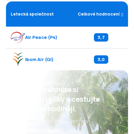
Letecká společnost
Celkové hodnocení
Air Peace
(
P4
)
3,7
Ibom Air
(
QI
)
3,0
Psst! Stáhněte si
aplikaci eSky a cestujte
ještě pohodlněji.
Nové nabídky každý den: lety,
dovolené, eurovíkendy
Pohodlná správa rezervací