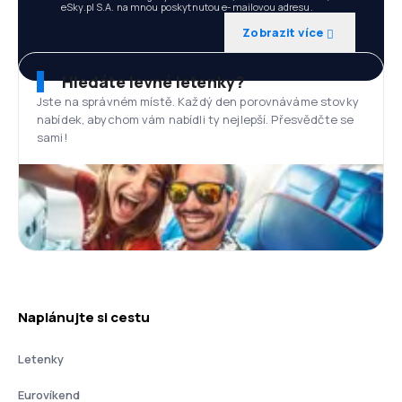
eSky.pl S.A. na mnou poskytnutou e-mailovou adresu.
Zobrazit více
Hledáte levné letenky?
Jste na správném místě. Každý den porovnáváme stovky
nabídek, abychom vám nabídli ty nejlepší. Přesvědčte se
sami!
Naplánujte si cestu
Letenky
Eurovíkend