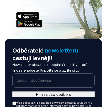
Všechno, na čem záleží, vždy na
dosah ruky!
Odběratelé
newsletteru
cestují levněji!
Newsletter obsahuje speciální nabídky, které
jinde nenajdete. Připojte se a užijte si to!
Vaše e-mailová adresa
Přihlásit se k odběru
Více cestování za skvělé ceny v newsletteru.
Souhlasím s
odběrem marketingových informací (formou newsletteru) od