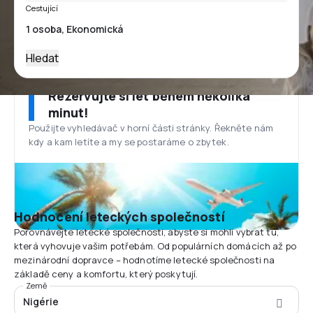
Cestující
Hledat
Rezervujte si let během několika
minut!
Použijte vyhledávač v horní části stránky. Řekněte nám
kdy a kam letíte a my se postaráme o zbytek.
Hodnocení leteckých společností
Porovnávejte letecké společnosti, abyste si mohli vybrat tu,
která vyhovuje vašim potřebám. Od populárních domácích až po
mezinárodní dopravce – hodnotíme letecké společnosti na
základě ceny a komfortu, který poskytují.
Země
Nigérie