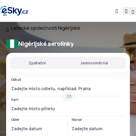
Letecké společnosti
Nigérijské
Nigérijské aerolinky
Zpáteční
Jednosměrná
Odkud
Kam
Odlet
Návrat