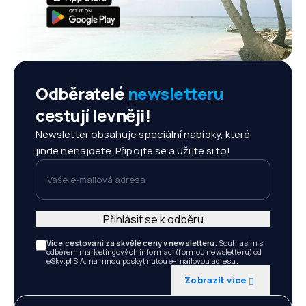
Odběratelé
newsletteru
cestují levněji!
Newsletter obsahuje speciální nabídky, které
jinde nenajdete. Připojte se a užijte si to!
Vaše e-mailová adresa
Přihlásit se k odběru
Více cestování za skvělé ceny v newsletteru.
Souhlasím s
odběrem marketingových informací (formou newsletteru) od
eSky.pl S.A. na mnou poskytnutou e-mailovou adresu.
Zobrazit více