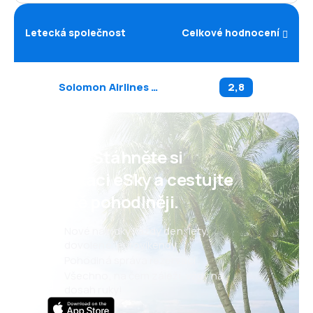
Letecká společnost
Celkové hodnocení
Solomon Airlines
(
IE
)
2,8
Psst! Stáhněte si
aplikaci eSky a cestujte
ještě pohodlněji.
Nové nabídky každý den: lety,
dovolené, eurovíkendy
Pohodlná správa rezervací
Všechno, na čem záleží, vždy na
dosah ruky!