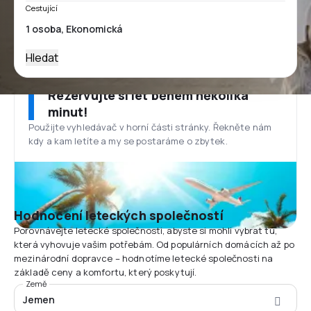
Cestující
Hledat
Rezervujte si let během několika
minut!
Použijte vyhledávač v horní části stránky. Řekněte nám
kdy a kam letíte a my se postaráme o zbytek.
Hodnocení leteckých společností
Porovnávejte letecké společnosti, abyste si mohli vybrat tu,
která vyhovuje vašim potřebám. Od populárních domácích až po
mezinárodní dopravce – hodnotíme letecké společnosti na
základě ceny a komfortu, který poskytují.
Země
Jemen