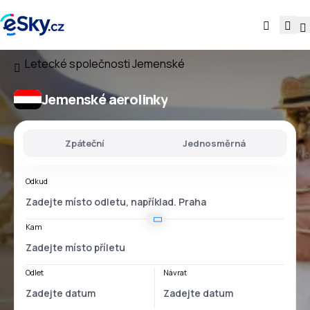
Letecké společnosti
Jemenské
Jemenské aerolinky
Zpáteční
Jednosměrná
Odkud
Kam
Odlet
Návrat