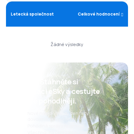
Letecká společnost
Celkové hodnocení
Žádné výsledky
Psst! Stáhněte si
aplikaci eSky a cestujte
ještě pohodlněji.
Nové nabídky každý den: lety,
dovolené, eurovíkendy
Pohodlná správa rezervací
Všechno, na čem záleží, vždy na