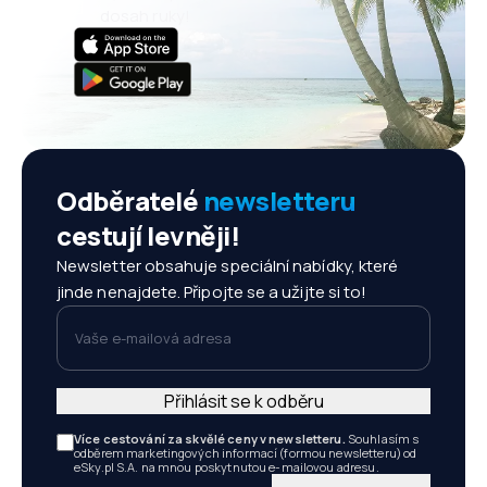
dosah ruky!
Odběratelé
newsletteru
cestují levněji!
Newsletter obsahuje speciální nabídky, které
jinde nenajdete. Připojte se a užijte si to!
Vaše e-mailová adresa
Přihlásit se k odběru
Více cestování za skvělé ceny v newsletteru.
Souhlasím s
odběrem marketingových informací (formou newsletteru) od
eSky.pl S.A. na mnou poskytnutou e-mailovou adresu.