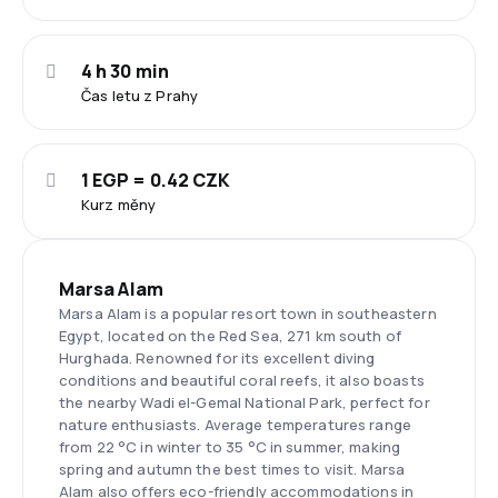
4 h 30 min
Čas letu z Prahy
1 EGP = 0.42 CZK
Kurz měny
Marsa Alam
Marsa Alam is a popular resort town in southeastern
Egypt, located on the Red Sea, 271 km south of
Hurghada. Renowned for its excellent diving
conditions and beautiful coral reefs, it also boasts
the nearby Wadi el-Gemal National Park, perfect for
nature enthusiasts. Average temperatures range
from 22 °C in winter to 35 °C in summer, making
spring and autumn the best times to visit. Marsa
Alam also offers eco-friendly accommodations in