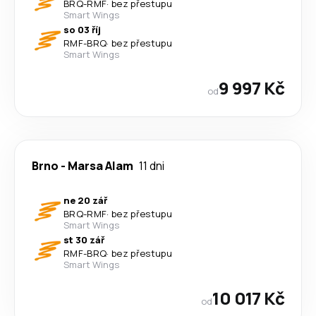
BRQ
-
RMF
·
bez přestupu
Smart Wings
so 03 říj
RMF
-
BRQ
·
bez přestupu
Smart Wings
9 997 Kč
od
Brno
-
Marsa Alam
11 dni
ne 20 zář
BRQ
-
RMF
·
bez přestupu
Smart Wings
st 30 zář
RMF
-
BRQ
·
bez přestupu
Smart Wings
10 017 Kč
od