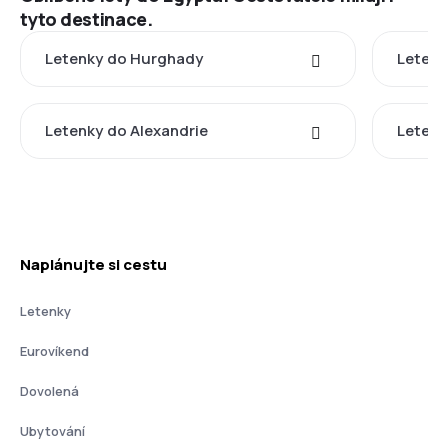
tyto destinace.
Letenky do Hurghady
Letenk
Letenky do Alexandrie
Letenk
Naplánujte si cestu
Letenky
Eurovíkend
Dovolená
Ubytování