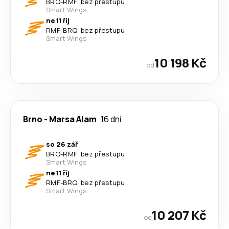
BRQ
-
RMF
·
bez přestupu
Smart Wings
ne 11 říj
RMF
-
BRQ
·
bez přestupu
Smart Wings
10 198 Kč
od
Brno
-
Marsa Alam
16 dni
so 26 zář
BRQ
-
RMF
·
bez přestupu
Smart Wings
ne 11 říj
RMF
-
BRQ
·
bez přestupu
Smart Wings
10 207 Kč
od