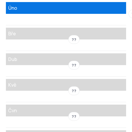
Úno
Bře
??
Dub
??
Kvě
??
Čvn
??