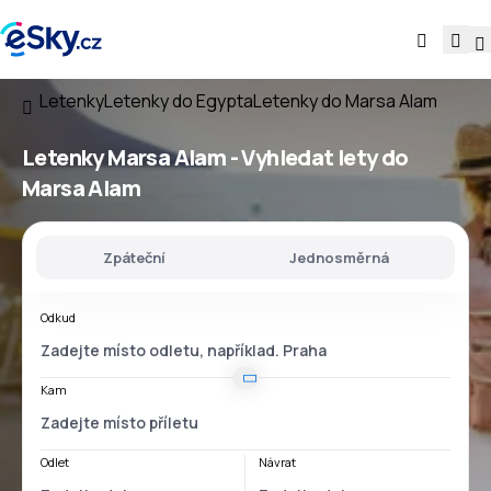
Letenky
Letenky do Egypta
Letenky do Marsa Alam
Letenky Marsa Alam - Vyhledat lety do
Marsa Alam
Zpáteční
Jednosměrná
Odkud
Kam
Odlet
Návrat