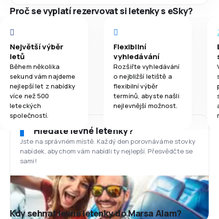
Proč se vyplatí rezervovat si letenky s eSky?
Největší výběr
Flexibilní
letů
vyhledávání
Během několika
Rozšiřte vyhledávání
sekund vám najdeme
o nejbližší letiště a
nejlepší let z nabídky
flexibilní výběr
více než 500
termínů, abyste našli
leteckých
nejlevnější možnost.
společností.
Hledáte levné letenky?
Jste na správném místě. Každý den porovnáváme stovky
nabídek, abychom vám nabídli ty nejlepší. Přesvědčte se
sami!
Kdy sehnat levné letenky do Marsa Alam?