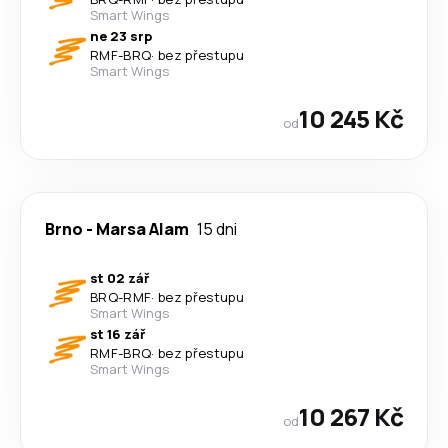
Smart Wings
ne 23 srp
RMF
-
BRQ
·
bez přestupu
Smart Wings
10 245 Kč
od
Brno
-
Marsa Alam
15 dni
st 02 zář
BRQ
-
RMF
·
bez přestupu
Smart Wings
st 16 zář
RMF
-
BRQ
·
bez přestupu
Smart Wings
10 267 Kč
od