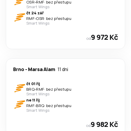
OSR
-
RMF
·
bez přestupu
Smart Wings
čt 24 zář
RMF
-
OSR
·
bez přestupu
Smart Wings
9 972 Kč
od
Brno
-
Marsa Alam
11 dni
čt 01 říj
BRQ
-
RMF
·
bez přestupu
Smart Wings
ne 11 říj
RMF
-
BRQ
·
bez přestupu
Smart Wings
9 982 Kč
od