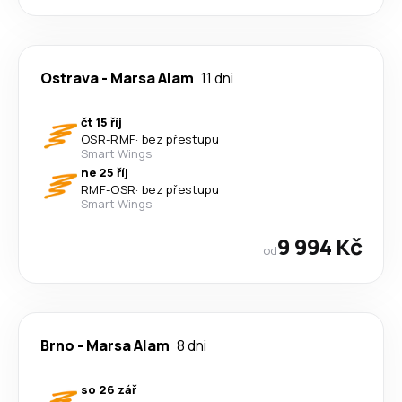
Ostrava
-
Marsa Alam
11 dni
čt 15 říj
OSR
-
RMF
·
bez přestupu
Smart Wings
ne 25 říj
RMF
-
OSR
·
bez přestupu
Smart Wings
9 994 Kč
od
Brno
-
Marsa Alam
8 dni
so 26 zář