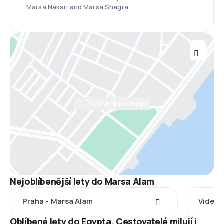
Marsa Nakari and Marsa Shagra.
Zobrazit na mapě
Nejoblíbenější lety do Marsa Alam
Praha - Marsa Alam
Vídeň 
Oblíbené lety do Egypta. Cestovatelé milují i