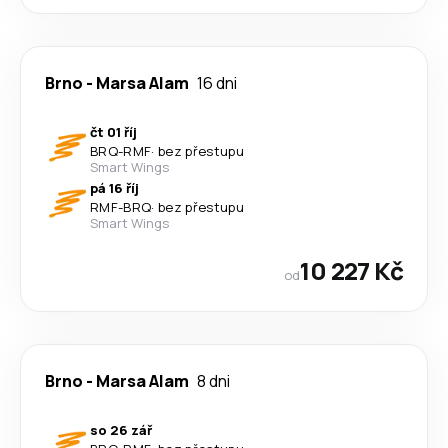
Brno
-
Marsa Alam
16 dni
čt 01 říj
BRQ
-
RMF
·
bez přestupu
Smart Wings
pá 16 říj
RMF
-
BRQ
·
bez přestupu
Smart Wings
10 227 Kč
od
Brno
-
Marsa Alam
8 dni
so 26 zář