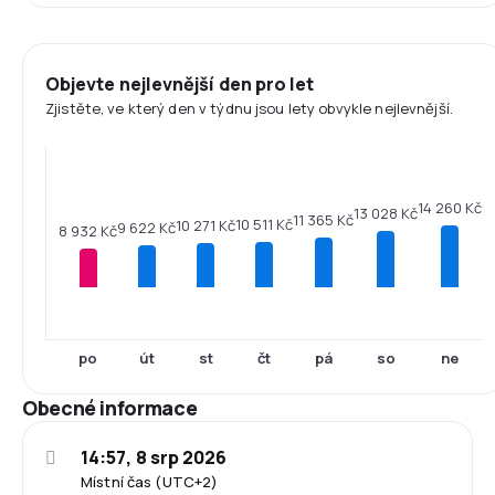
Objevte nejlevnější den pro let
Zjistěte, ve který den v týdnu jsou lety obvykle nejlevnější.
14 260 Kč
13 028 Kč
11 365 Kč
10 511 Kč
10 271 Kč
9 622 Kč
8 932 Kč
po
út
st
čt
pá
so
ne
Obecné informace
14:57, 8 srp 2026
Místní čas (UTC+2)