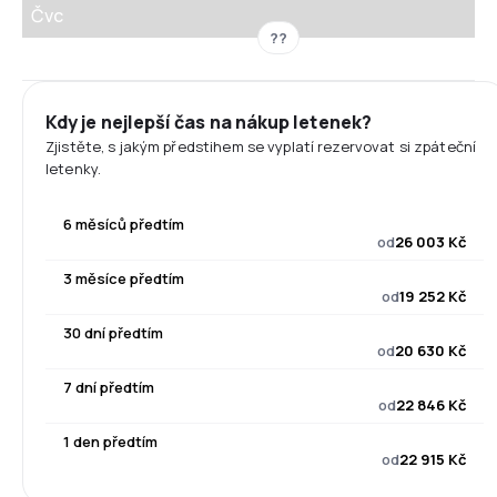
Čvc
??
Kdy je nejlepší čas na nákup letenek?
Zjistěte, s jakým předstihem se vyplatí rezervovat si zpáteční
letenky.
6 měsíců předtím
od
26 003 Kč
3 měsíce předtím
od
19 252 Kč
30 dní předtím
od
20 630 Kč
7 dní předtím
od
22 846 Kč
1 den předtím
od
22 915 Kč