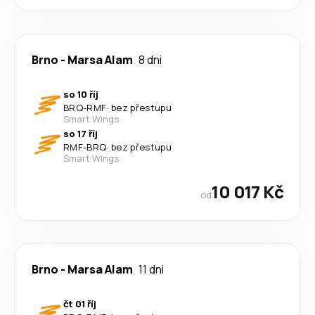
Brno
-
Marsa Alam
8 dni
so 10 říj
BRQ
-
RMF
·
bez přestupu
Smart Wings
so 17 říj
RMF
-
BRQ
·
bez přestupu
Smart Wings
10 017 Kč
od
Brno
-
Marsa Alam
11 dni
čt 01 říj