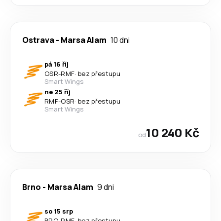
Ostrava
-
Marsa Alam
10 dni
pá 16 říj
OSR
-
RMF
·
bez přestupu
Smart Wings
ne 25 říj
RMF
-
OSR
·
bez přestupu
Smart Wings
10 240 Kč
od
Brno
-
Marsa Alam
9 dni
so 15 srp
BRQ
-
RMF
·
bez přestupu