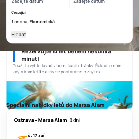
Cestující
Hledat
Rezervujte si let během několika
minut!
Použijte vyhledávač v horní části stránky. Řekněte nám
kdy a kam letíte a my se postaráme o zbytek.
Speciální nabídky letů do Marsa Alam
Ostrava
-
Marsa Alam
8 dni
čt 17 zář