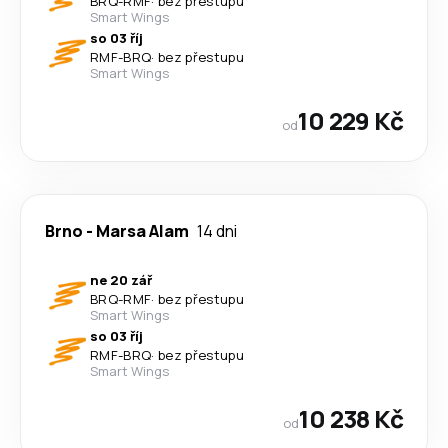
BRQ
-
RMF
·
bez přestupu
Smart Wings
so 03 říj
RMF
-
BRQ
·
bez přestupu
Smart Wings
10 229 Kč
od
Brno
-
Marsa Alam
14 dni
ne 20 zář
BRQ
-
RMF
·
bez přestupu
Smart Wings
so 03 říj
RMF
-
BRQ
·
bez přestupu
Smart Wings
10 238 Kč
od