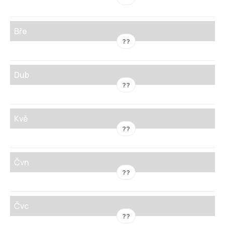
Bře
??
Dub
??
Kvě
??
Čvn
??
Čvc
??