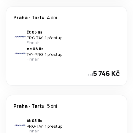
Praha
-
Tartu
4 dni
čt 05 lis
PRG
-
TAY
·
1 přestup
Finnair
ne 08 lis
TAY
-
PRG
·
1 přestup
Finnair
5 746 Kč
od
Praha
-
Tartu
5 dni
čt 05 lis
PRG
-
TAY
·
1 přestup
Finnair