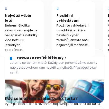
Největší výběr
Flexibilní
letů
vyhledávání
Během několika
Rozšiřte vyhledávání
sekund vám najdeme
o nejbližší letiště a
nejlepší let z nabídky
flexibilní výběr
více než 500
termínů, abyste našli
leteckých
nejlevnější možnost.
společností.
Hledáte levné letenky?
Jste na správném místě. Každý den porovnáváme stovky
nabídek, abychom vám nabídli ty nejlepší. Přesvědčte se
sami!
Kdy sehnat levné letenky do Tartu?
Využijte ideální čas k rezervaci nejlevnějších letenek do Tartu