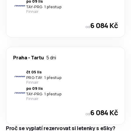
po 09 lis
TAY
-
PRG
·
1 přestup
Finnair
6 084 Kč
od
Praha
-
Tartu
5 dni
čt 05 lis
PRG
-
TAY
·
1 přestup
Finnair
po 09 lis
TAY
-
PRG
·
1 přestup
Finnair
6 084 Kč
od
Proč se vyplatí rezervovat si letenky s eSky?