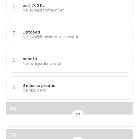
od 5 740 Kč
Nejlevnější zpáteční let
Listopad
Nejlevnější měsíc pro cestování
sobota
Nejlevnější den pro let
3 měsíce předtím
Nejnižší ceny
Srp
??
Zář