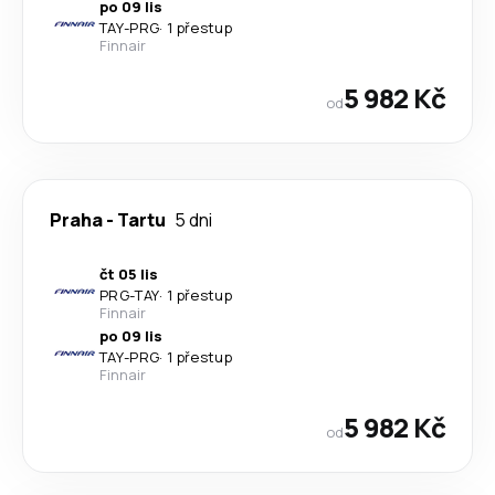
po 09 lis
TAY
-
PRG
·
1 přestup
Finnair
5 982 Kč
od
Praha
-
Tartu
5 dni
čt 05 lis
PRG
-
TAY
·
1 přestup
Finnair
po 09 lis
TAY
-
PRG
·
1 přestup
Finnair
5 982 Kč
od