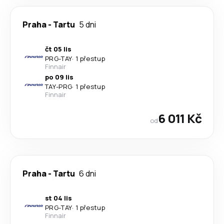
Praha
-
Tartu
5 dni
čt 05 lis
PRG
-
TAY
·
1 přestup
Finnair
po 09 lis
TAY
-
PRG
·
1 přestup
Finnair
6 011 Kč
od
Praha
-
Tartu
6 dni
st 04 lis
PRG
-
TAY
·
1 přestup
Finnair