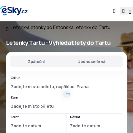
Letenky
Letenky do Estonska
Letenky do Tartu
Letenky Tartu - Vyhledat lety do Tartu
Zpáteční
Jednosměrná
Odkud
Kam
Odlet
Návrat