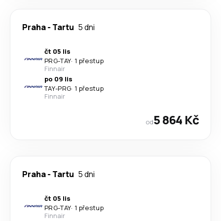
Praha
-
Tartu
5 dni
čt 05 lis
PRG
-
TAY
·
1 přestup
Finnair
po 09 lis
TAY
-
PRG
·
1 přestup
Finnair
5 864 Kč
od
Praha
-
Tartu
5 dni
čt 05 lis
PRG
-
TAY
·
1 přestup
Finnair