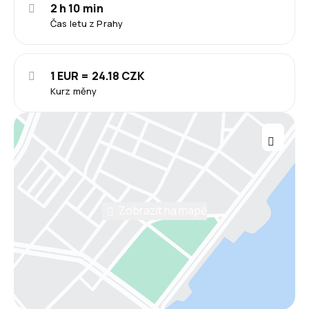
2 h 10 min
Čas letu z Prahy
1 EUR = 24.18 CZK
Kurz měny
Zobrazit na mapě