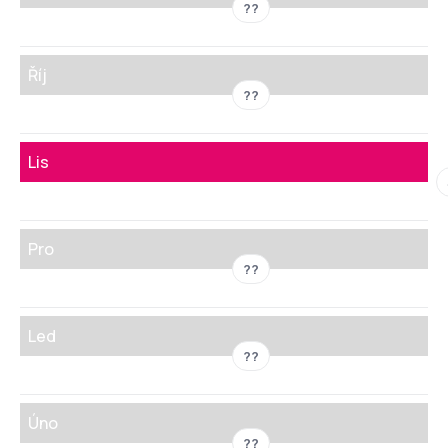
??
Říj
??
Lis
Pro
??
Led
??
Úno
??