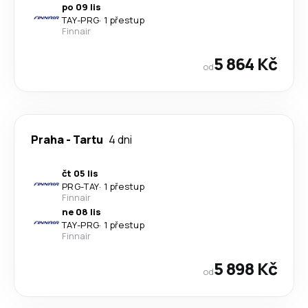
po 09 lis
TAY
-
PRG
·
1 přestup
Finnair
5 864 Kč
od
Praha
-
Tartu
4 dni
čt 05 lis
PRG
-
TAY
·
1 přestup
Finnair
ne 08 lis
TAY
-
PRG
·
1 přestup
Finnair
5 898 Kč
od