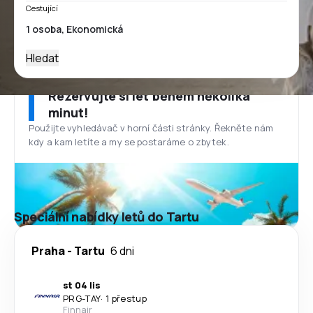
Cestující
Hledat
Rezervujte si let během několika
minut!
Použijte vyhledávač v horní části stránky. Řekněte nám
kdy a kam letíte a my se postaráme o zbytek.
Speciální nabídky letů do Tartu
Praha
-
Tartu
6 dni
st 04 lis
PRG
-
TAY
·
1 přestup
Finnair