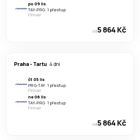
po 09 lis
TAY
-
PRG
·
1 přestup
Finnair
5 864 Kč
od
Praha
-
Tartu
4 dni
čt 05 lis
PRG
-
TAY
·
1 přestup
Finnair
ne 08 lis
TAY
-
PRG
·
1 přestup
Finnair
5 864 Kč
od