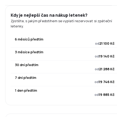
Kdy je nejlepší čas na nákup letenek?
Zjistěte, s jakým předstihem se vyplatí rezervovat si zpáteční
letenky.
6 měsíců předtím
od
21 100 Kč
3 měsíce předtím
od
19 140 Kč
30 dní předtím
od
21 288 Kč
7 dní předtím
od
19 746 Kč
1 den předtím
od
19 885 Kč