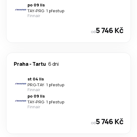
po 09 lis
TAY
-
PRG
·
1 přestup
Finnair
5 746 Kč
od
Praha
-
Tartu
6 dni
st 04 lis
PRG
-
TAY
·
1 přestup
Finnair
po 09 lis
TAY
-
PRG
·
1 přestup
Finnair
5 746 Kč
od