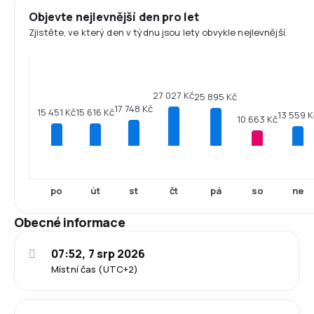
Objevte nejlevnější den pro let
Zjistěte, ve který den v týdnu jsou lety obvykle nejlevnější.
27 027 Kč
25 895 Kč
17 748 Kč
15 616 Kč
15 451 Kč
13 559 K
10 663 Kč
po
út
st
čt
pá
so
ne
Obecné informace
07:52, 7 srp 2026
Místní čas (UTC+2)