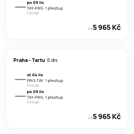
po 09 lis
TAY
-
PRG
·
1 přestup
Finnair
5 965 Kč
od
Praha
-
Tartu
6 dni
st 04 lis
PRG
-
TAY
·
1 přestup
Finnair
po 09 lis
TAY
-
PRG
·
1 přestup
Finnair
5 965 Kč
od