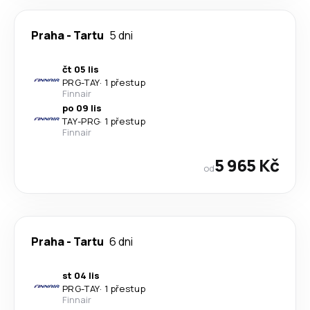
Praha
-
Tartu
5 dni
čt 05 lis
PRG
-
TAY
·
1 přestup
Finnair
po 09 lis
TAY
-
PRG
·
1 přestup
Finnair
5 965 Kč
od
Praha
-
Tartu
6 dni
st 04 lis
PRG
-
TAY
·
1 přestup
Finnair