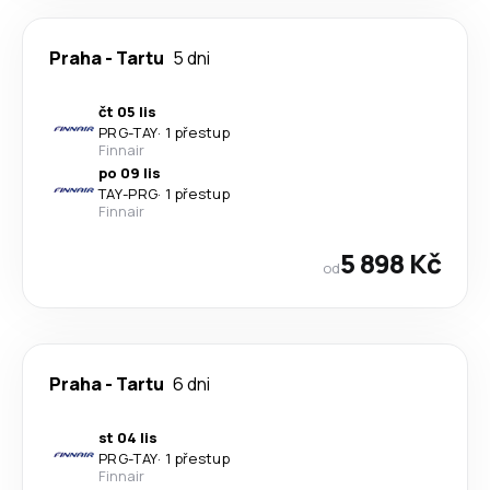
Praha
-
Tartu
5 dni
čt 05 lis
PRG
-
TAY
·
1 přestup
Finnair
po 09 lis
TAY
-
PRG
·
1 přestup
Finnair
5 898 Kč
od
Praha
-
Tartu
6 dni
st 04 lis
PRG
-
TAY
·
1 přestup
Finnair