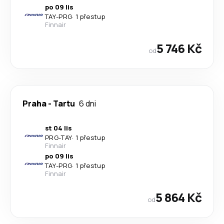
po 09 lis
TAY
-
PRG
·
1 přestup
Finnair
5 746 Kč
od
Praha
-
Tartu
6 dni
st 04 lis
PRG
-
TAY
·
1 přestup
Finnair
po 09 lis
TAY
-
PRG
·
1 přestup
Finnair
5 864 Kč
od