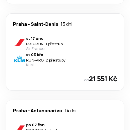
Praha
-
Saint-Denis
15 dni
st 17 úno
PRG
-
RUN
·
1 přestup
Air France
st 03 bře
RUN
-
PRG
·
2 přestupy
KLM
21 551 Kč
od
Praha
-
Antananarivo
14 dni
po 07 čvn