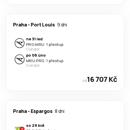
Praha
-
Port Louis
9 dni
ne 31 led
PRG
-
MRU
·
1 přestup
Condor
po 08 úno
MRU
-
PRG
·
1 přestup
Condor
16 707 Kč
od
Praha
-
Espargos
8 dni
so 29 kvě