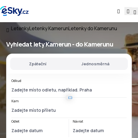
Letenky
Letenky Kamerun
Letenky do Kamerunu
Vyhledat lety
Kamerun - do Kamerunu
Zpáteční
Jednosměrná
Odkud
Kam
Odlet
Návrat