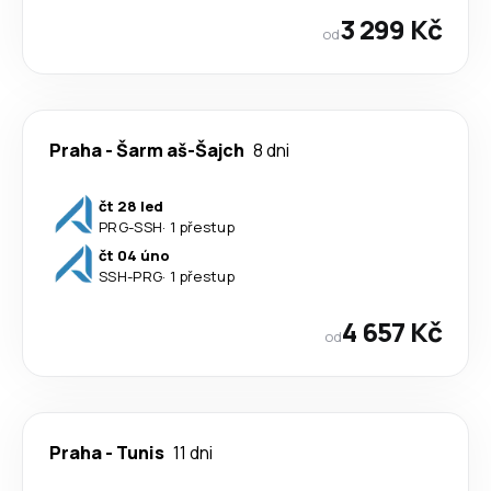
3 299 Kč
od
Praha
-
Šarm aš-Šajch
8 dni
čt 28 led
PRG
-
SSH
·
1 přestup
čt 04 úno
SSH
-
PRG
·
1 přestup
4 657 Kč
od
Praha
-
Tunis
11 dni