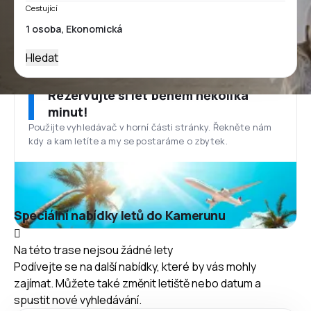
Cestující
Hledat
Rezervujte si let během několika
minut!
Použijte vyhledávač v horní části stránky. Řekněte nám
kdy a kam letíte a my se postaráme o zbytek.
Speciální nabídky letů do Kamerunu
Na této trase nejsou žádné lety
Podívejte se na další nabídky, které by vás mohly
zajímat. Můžete také změnit letiště nebo datum a
spustit nové vyhledávání.