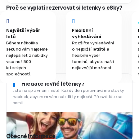
Proč se vyplatí rezervovat si letenky s eSky?
Největší výběr
Flexibilní
letů
vyhledávání
Během několika
Rozšiřte vyhledávání
sekund vám najdeme
o nejbližší letiště a
nejlepší let z nabídky
flexibilní výběr
více než 500
termínů, abyste našli
leteckých
nejlevnější možnost.
společností.
Hledáte levné letenky?
Jste na správném místě. Každý den porovnáváme stovky
nabídek, abychom vám nabídli ty nejlepší. Přesvědčte se
sami!
Obecné informace