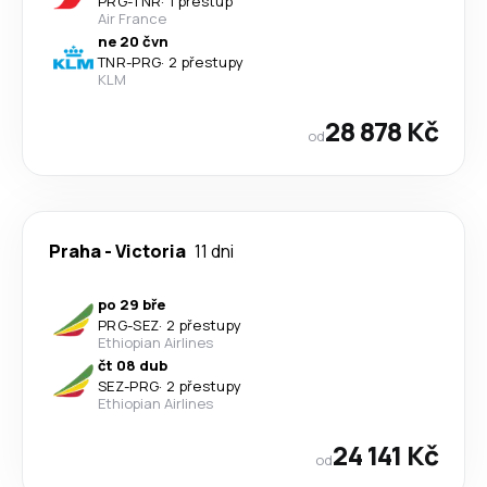
PRG
-
TNR
·
1 přestup
Air France
ne 20 čvn
TNR
-
PRG
·
2 přestupy
KLM
28 878 Kč
od
Praha
-
Victoria
11 dni
po 29 bře
PRG
-
SEZ
·
2 přestupy
Ethiopian Airlines
čt 08 dub
SEZ
-
PRG
·
2 přestupy
Ethiopian Airlines
24 141 Kč
od