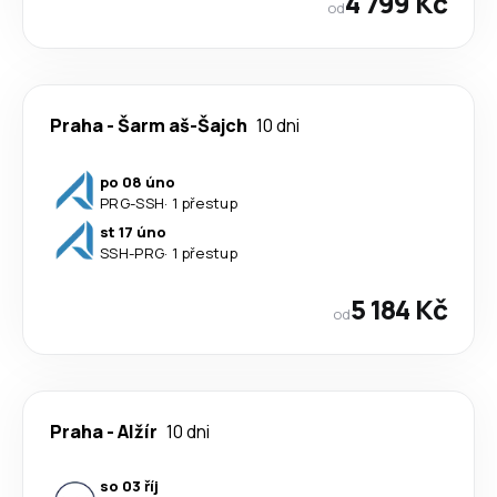
4 799 Kč
od
Praha
-
Šarm aš-Šajch
10 dni
po 08 úno
PRG
-
SSH
·
1 přestup
st 17 úno
SSH
-
PRG
·
1 přestup
5 184 Kč
od
Praha
-
Alžír
10 dni
so 03 říj