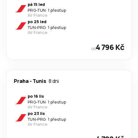
pá 15 led
PRG
-
TUN
·
1 přestup
Air France
po 25 led
TUN
-
PRG
·
1 přestup
Air France
4 796 Kč
od
Praha
-
Tunis
8 dni
po 16 lis
PRG
-
TUN
·
1 přestup
Air France
po 23 lis
TUN
-
PRG
·
1 přestup
Air France