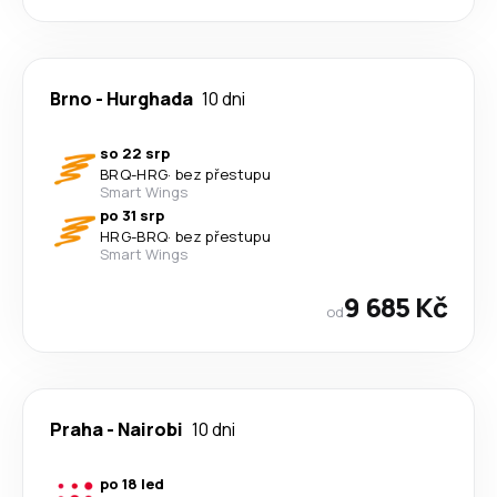
Brno
-
Hurghada
10 dni
so 22 srp
BRQ
-
HRG
·
bez přestupu
Smart Wings
po 31 srp
HRG
-
BRQ
·
bez přestupu
Smart Wings
9 685 Kč
od
Praha
-
Nairobi
10 dni
po 18 led