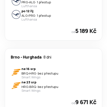
PRG
-
ALG
·
1 přestup
Lufthansa
po 12 říj
ALG
-
PRG
·
1 přestup
Lufthansa
5 189 Kč
od
Brno
-
Hurghada
8 dni
ne 16 srp
BRQ
-
HRG
·
bez přestupu
Smart Wings
ne 23 srp
HRG
-
BRQ
·
bez přestupu
Smart Wings
9 671 Kč
od