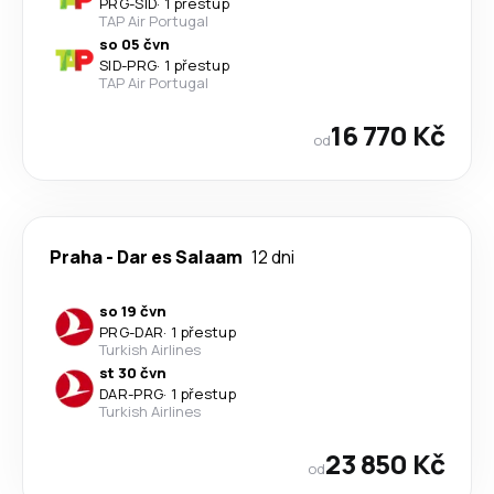
PRG
-
SID
·
1 přestup
TAP Air Portugal
so 05 čvn
SID
-
PRG
·
1 přestup
TAP Air Portugal
16 770 Kč
od
Praha
-
Dar es Salaam
12 dni
so 19 čvn
PRG
-
DAR
·
1 přestup
Turkish Airlines
st 30 čvn
DAR
-
PRG
·
1 přestup
Turkish Airlines
23 850 Kč
od