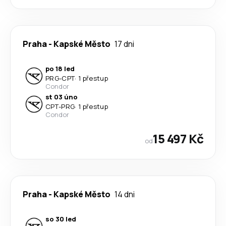
Praha
-
Kapské Město
17 dni
po 18 led
PRG
-
CPT
·
1 přestup
Condor
st 03 úno
CPT
-
PRG
·
1 přestup
Condor
15 497 Kč
od
Praha
-
Kapské Město
14 dni
so 30 led