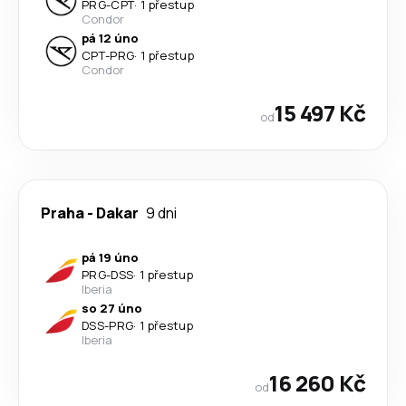
PRG
-
CPT
·
1 přestup
Condor
pá 12 úno
CPT
-
PRG
·
1 přestup
Condor
15 497 Kč
od
Praha
-
Dakar
9 dni
pá 19 úno
PRG
-
DSS
·
1 přestup
Iberia
so 27 úno
DSS
-
PRG
·
1 přestup
Iberia
16 260 Kč
od