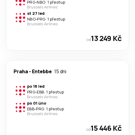
PRG
-
NBO
·
1 přestup
Brussels Airlines
st 27 led
NBO
-
PRG
·
1 přestup
Brussels Airlines
13 249 Kč
od
Praha
-
Entebbe
15 dni
po 18 led
PRG
-
EBB
·
1 přestup
Brussels Airlines
po 01 úno
EBB
-
PRG
·
1 přestup
Brussels Airlines
15 446 Kč
od