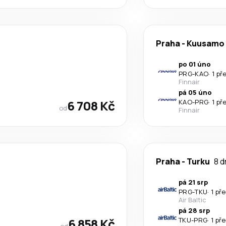
Praha
-
Kuusamo
po 01 úno
PRG
-
KAO
·
1 př
Finnair
pá 05 úno
6 708 Kč
KAO
-
PRG
·
1 př
od
Finnair
Praha
-
Turku
8 d
pá 21 srp
PRG
-
TKU
·
1 př
Air Baltic
pá 28 srp
6 858 Kč
TKU
-
PRG
·
1 př
od