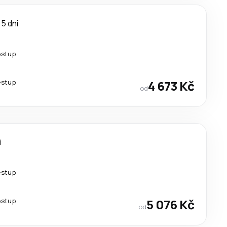
5 dni
estup
estup
4 673 Kč
od
i
estup
estup
5 076 Kč
od