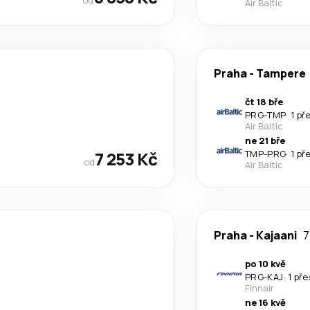
Air Baltic
Praha
-
Tampere
čt 18 bře
PRG
-
TMP
·
1 př
Air Baltic
ne 21 bře
7 253 Kč
TMP
-
PRG
·
1 př
od
Air Baltic
Praha
-
Kajaani
7
po 10 kvě
PRG
-
KAJ
·
1 př
Finnair
ne 16 kvě