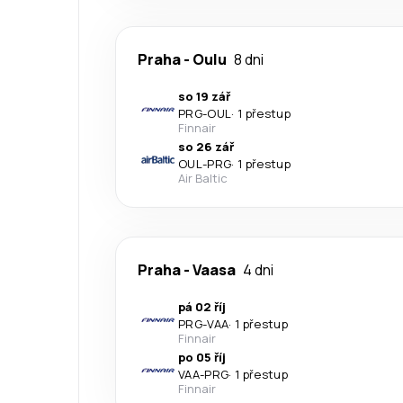
Praha
-
Oulu
8 dni
so 19 zář
PRG
-
OUL
·
1 přestup
Finnair
so 26 zář
OUL
-
PRG
·
1 přestup
Air Baltic
Praha
-
Vaasa
4 dni
pá 02 říj
PRG
-
VAA
·
1 přestup
Finnair
po 05 říj
VAA
-
PRG
·
1 přestup
Finnair