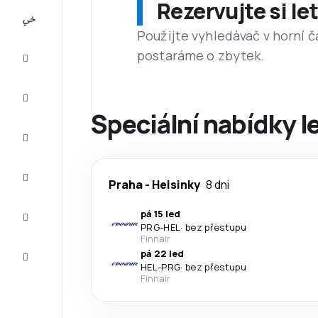
Rezervujte si l
All-
inclusive
Použijte vyhledávač v horní č
postaráme o zbytek.
Eurovíkend
Ubytování
Speciální nabídky l
Akční
letenky
Zkompletujte
Praha
-
Helsinky
8 dni
vaši cestu
Tipy a
pá 15 led
inspirace
PRG
-
HEL
·
bez přestupu
Finnair
Zákaznický
pá 22 led
servis
HEL
-
PRG
·
bez přestupu
Finnair