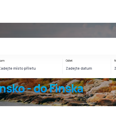
Kam
Odlet
N
insko - do Finska