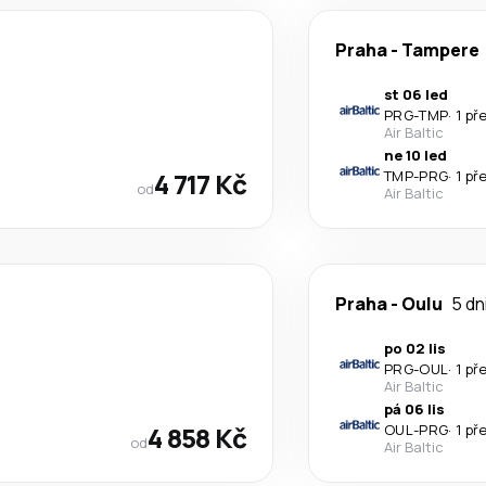
Praha
-
Tampere
st 06 led
PRG
-
TMP
·
1 př
Air Baltic
ne 10 led
4 717 Kč
TMP
-
PRG
·
1 př
od
Air Baltic
Praha
-
Oulu
5 dn
po 02 lis
PRG
-
OUL
·
1 př
Air Baltic
pá 06 lis
4 858 Kč
OUL
-
PRG
·
1 př
od
Air Baltic