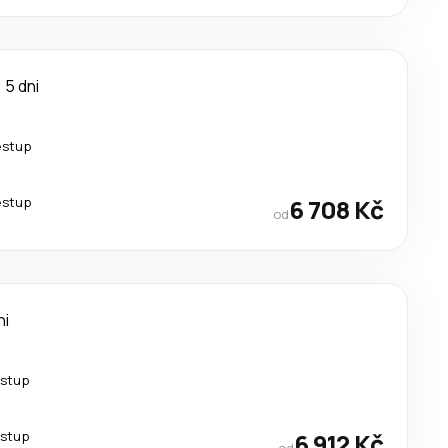
5 dni
estup
estup
6 708 Kč
od
ni
estup
estup
6 912 Kč
od