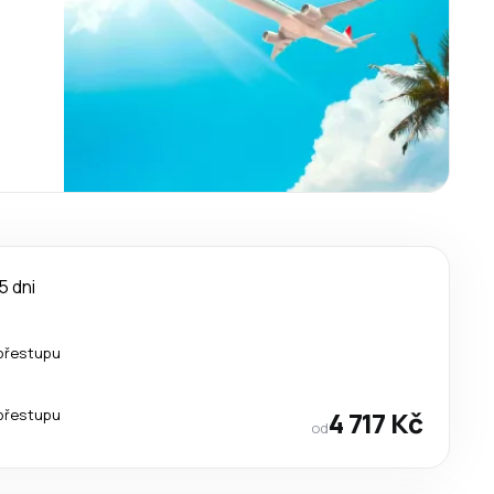
5 dni
přestupu
přestupu
4 717 Kč
od