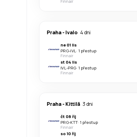
Finnair
Praha
-
Ivalo
4 dni
ne 01 lis
PRG
-
IVL
·
1 přestup
Finnair
st 04 lis
IVL
-
PRG
·
1 přestup
Finnair
Praha
-
Kittilä
3 dni
čt 08 říj
PRG
-
KTT
·
1 přestup
Finnair
so 10 říj