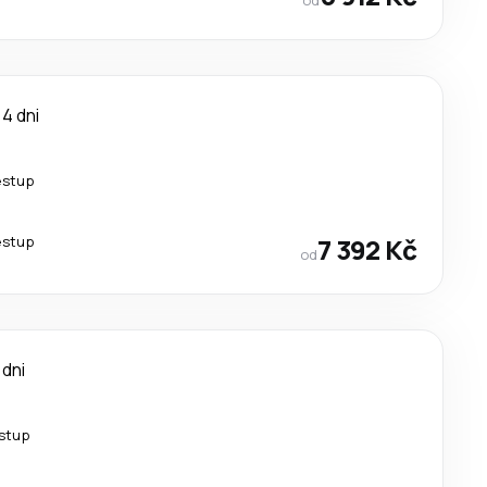
4 dni
estup
estup
7 392 Kč
od
 dni
estup