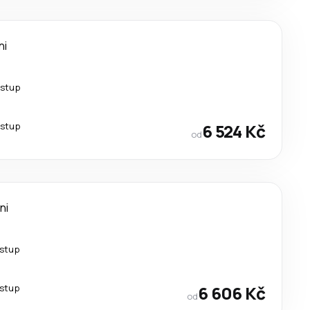
ni
estup
estup
6 524 Kč
od
ni
estup
estup
6 606 Kč
od