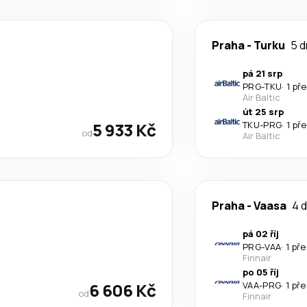
Praha
-
Turku
5 d
pá 21 srp
PRG
-
TKU
·
1 př
Air Baltic
út 25 srp
5 933 Kč
TKU
-
PRG
·
1 př
od
Air Baltic
Praha
-
Vaasa
4 d
pá 02 říj
PRG
-
VAA
·
1 př
Finnair
po 05 říj
6 606 Kč
VAA
-
PRG
·
1 př
od
Finnair