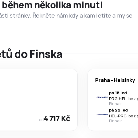
et během několika minut!
ásti stránky. Řekněte nám kdy a kam letíte a my se
etů do Finska
Praha
-
Helsinky
po 18 led
PRG
-
HEL
·
bez 
Finnair
pá 22 led
4 717 Kč
HEL
-
PRG
·
bez 
od
Finnair