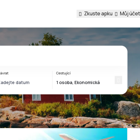
Zkuste apku
Můj účet
ávrat
Cestující