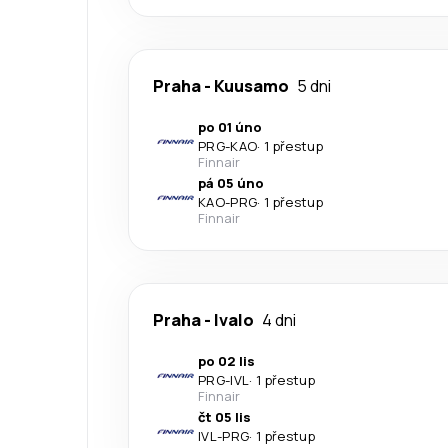
Praha
-
Kuusamo
5 dni
po 01 úno
PRG
-
KAO
·
1 přestup
Finnair
pá 05 úno
KAO
-
PRG
·
1 přestup
Finnair
Praha
-
Ivalo
4 dni
po 02 lis
PRG
-
IVL
·
1 přestup
Finnair
čt 05 lis
IVL
-
PRG
·
1 přestup