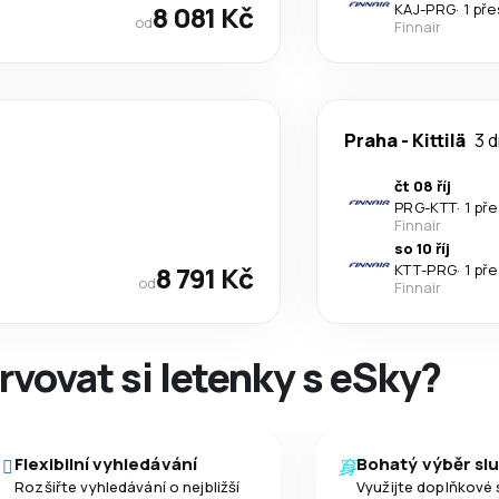
8 081 Kč
KAJ
-
PRG
·
1 př
od
Finnair
Praha
-
Kittilä
3 d
čt 08 říj
PRG
-
KTT
·
1 př
Finnair
so 10 říj
8 791 Kč
KTT
-
PRG
·
1 př
od
Finnair
rvovat si letenky s eSky?
Flexibilní vyhledávání
Bohatý výběr sl
Rozšiřte vyhledávání o nejbližší
Využijte doplňkové 