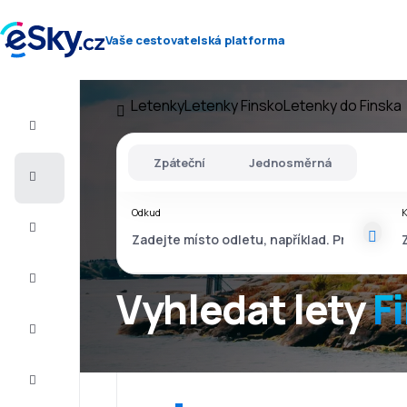
Vaše cestovatelská platforma
Letenky
Letenky Finsko
Letenky do Finska
Let+Hotel
Zpáteční
Jednosměrná
Letenky
Odkud
Dovolená
Léto
2026
Vyhledat lety
F
Zima
2026/27
Last
minute