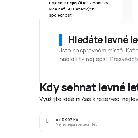
najdeme nejlepší let z nabídky
více než 500 leteckých
společností.
Hledáte levné l
Jste na správném místě. Kaž
nabídli ty nejlepší. Přesvědčt
Kdy sehnat levné l
Využijte ideální čas k rezervaci nejl
od 3 997 Kč
Nejlevnější zpáteční let