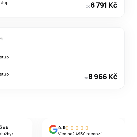
estup
8 791 Kč
od
ni
estup
estup
8 966 Kč
od
užeb
4.6
služby:
Více než 4950 recenzí