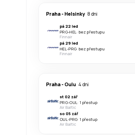
Praha
-
Helsinky
8 dni
pá 22 led
PRG
-
HEL
·
bez přestupu
Finnair
pá 29 led
HEL
-
PRG
·
bez přestupu
Finnair
Praha
-
Oulu
4 dni
st 02 zář
PRG
-
OUL
·
1 přestup
Air Baltic
so 05 zář
OUL
-
PRG
·
1 přestup
Air Baltic