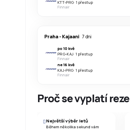
KTT
-
PRG
·
1 přestup
Finnair
Praha
-
Kajaani
7 dni
po 10 kvě
PRG
-
KAJ
·
1 přestup
Finnair
ne 16 kvě
KAJ
-
PRG
·
1 přestup
Finnair
Proč se vyplatí reze
Největší výběr letů
Během několika sekund vám