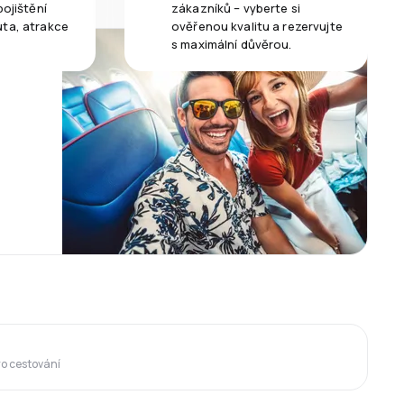
pojištění
zákazníků – vyberte si
uta, atrakce
ověřenou kvalitu a rezervujte
s maximální důvěrou.
ro cestování