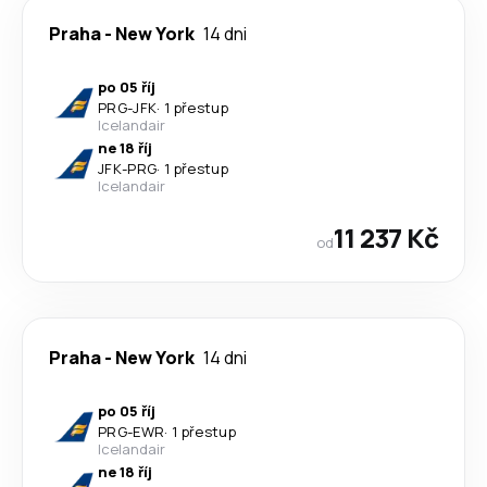
Praha
-
New York
14 dni
po 05 říj
PRG
-
JFK
·
1 přestup
Icelandair
ne 18 říj
JFK
-
PRG
·
1 přestup
Icelandair
11 237 Kč
od
Praha
-
New York
14 dni
po 05 říj
PRG
-
EWR
·
1 přestup
Icelandair
ne 18 říj