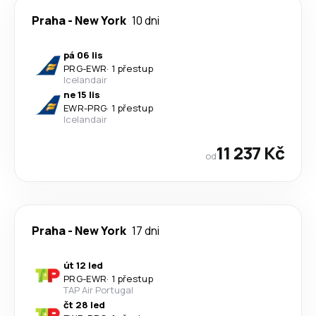
Praha
-
New York
10 dni
pá 06 lis
PRG
-
EWR
·
1 přestup
Icelandair
ne 15 lis
EWR
-
PRG
·
1 přestup
Icelandair
11 237 Kč
od
Praha
-
New York
17 dni
út 12 led
PRG
-
EWR
·
1 přestup
TAP Air Portugal
čt 28 led