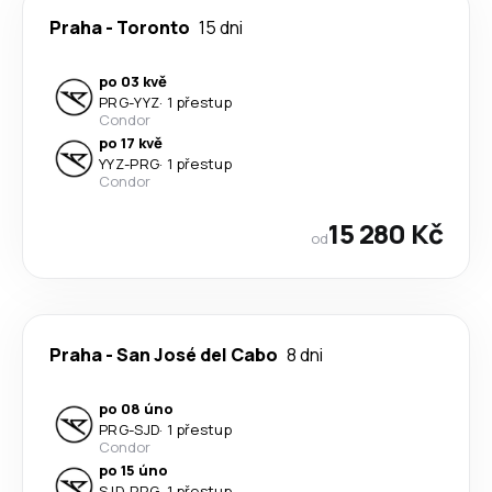
Praha
-
Toronto
15 dni
po 03 kvě
PRG
-
YYZ
·
1 přestup
Condor
po 17 kvě
YYZ
-
PRG
·
1 přestup
Condor
15 280 Kč
od
Praha
-
San José del Cabo
8 dni
po 08 úno
PRG
-
SJD
·
1 přestup
Condor
po 15 úno
SJD
-
PRG
·
1 přestup