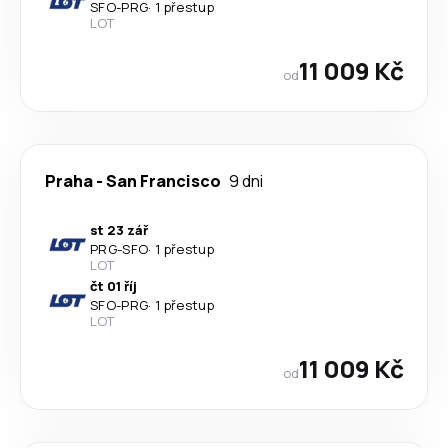
SFO
-
PRG
·
1 přestup
LOT
11 009 Kč
od
Praha
-
San Francisco
9 dni
st 23 zář
PRG
-
SFO
·
1 přestup
LOT
čt 01 říj
SFO
-
PRG
·
1 přestup
LOT
11 009 Kč
od