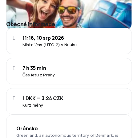
Obecné informace
11:16, 10 srp 2026
Místní čas (UTC-2) v Nuuku
7 h 35 min
Čas letu z Prahy
1 DKK = 3.24 CZK
Kurz měny
Grónsko
Greenland, an autonomous territory of Denmark, is