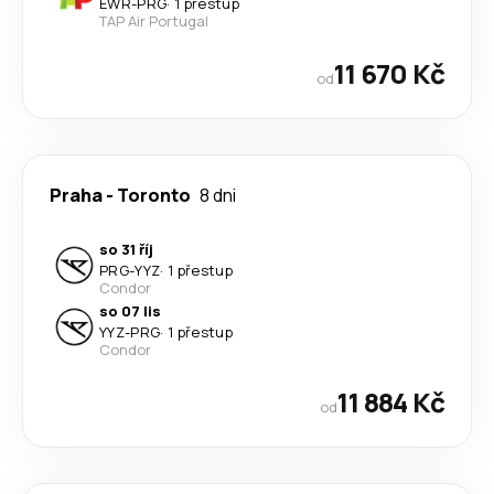
EWR
-
PRG
·
1 přestup
TAP Air Portugal
11 670 Kč
od
Praha
-
Toronto
8 dni
so 31 říj
PRG
-
YYZ
·
1 přestup
Condor
so 07 lis
YYZ
-
PRG
·
1 přestup
Condor
11 884 Kč
od