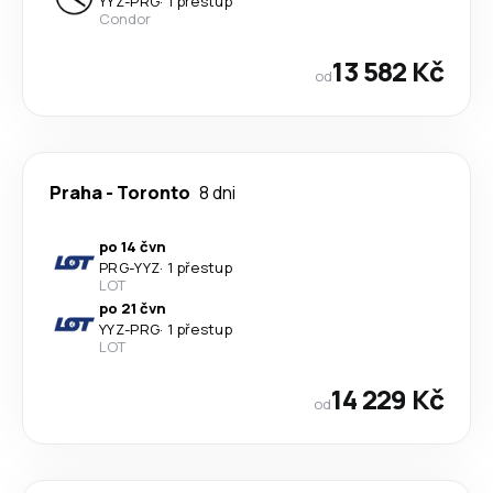
YYZ
-
PRG
·
1 přestup
Condor
13 582 Kč
od
Praha
-
Toronto
8 dni
po 14 čvn
PRG
-
YYZ
·
1 přestup
LOT
po 21 čvn
YYZ
-
PRG
·
1 přestup
LOT
14 229 Kč
od