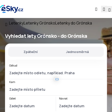
Letenky
Letenky Grónsko
Letenky do Grónska
Vyhledat lety
Grónsko - do Grónska
Zpáteční
Jednosměrná
Odkud
Kam
Odlet
Návrat