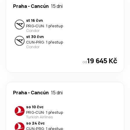
Praha
-
Cancún
15 dni
st 16 čvn
PRG
-
CUN
·
1 přestup
Condor
st 30 čvn
CUN
-
PRG
·
1 přestup
Condor
19 645 Kč
od
Praha
-
Cancún
15 dni
so 10 čvc
PRG
-
CUN
·
1 přestup
Turkish Airlines
so 24 čvc
CUN
-
PRG
·
1 přestup