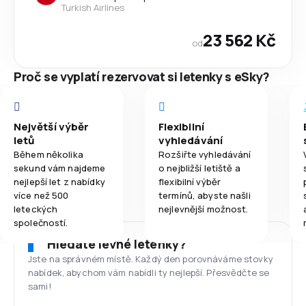
Turkish Airlines
23 562 Kč
od
Proč se vyplatí rezervovat si letenky s eSky?
Největší výběr
Flexibilní
letů
vyhledávání
Během několika
Rozšiřte vyhledávání
sekund vám najdeme
o nejbližší letiště a
nejlepší let z nabídky
flexibilní výběr
více než 500
termínů, abyste našli
leteckých
nejlevnější možnost.
společností.
Hledáte levné letenky?
Jste na správném místě. Každý den porovnáváme stovky
nabídek, abychom vám nabídli ty nejlepší. Přesvědčte se
sami!