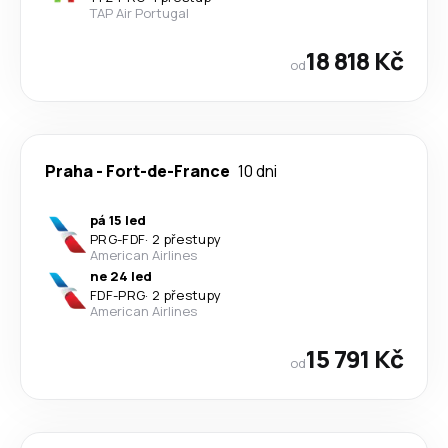
TAP Air Portugal
18 818 Kč
od
Praha
-
Fort-de-France
10 dni
pá 15 led
PRG
-
FDF
·
2 přestupy
American Airlines
ne 24 led
FDF
-
PRG
·
2 přestupy
American Airlines
15 791 Kč
od