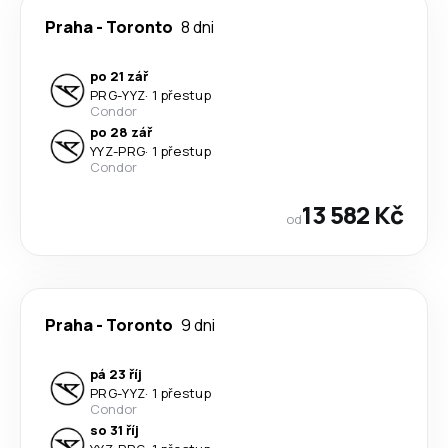
Praha
-
Toronto
8 dni
po 21 zář
PRG
-
YYZ
·
1 přestup
Condor
po 28 zář
YYZ
-
PRG
·
1 přestup
Condor
13 582 Kč
od
Praha
-
Toronto
9 dni
pá 23 říj
PRG
-
YYZ
·
1 přestup
Condor
so 31 říj