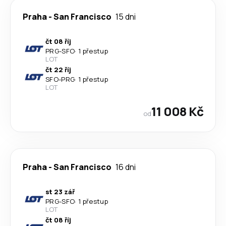
Praha
-
San Francisco
15 dni
čt 08 říj
PRG
-
SFO
·
1 přestup
LOT
čt 22 říj
SFO
-
PRG
·
1 přestup
LOT
11 008 Kč
od
Praha
-
San Francisco
16 dni
st 23 zář
PRG
-
SFO
·
1 přestup
LOT
čt 08 říj