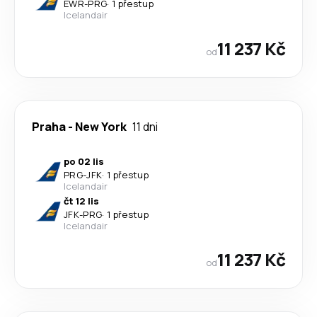
EWR
-
PRG
·
1 přestup
Icelandair
11 237 Kč
od
Praha
-
New York
11 dni
po 02 lis
PRG
-
JFK
·
1 přestup
Icelandair
čt 12 lis
JFK
-
PRG
·
1 přestup
Icelandair
11 237 Kč
od