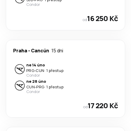
Condor
16 250 Kč
od
Praha
-
Cancún
15 dni
ne 14 úno
PRG
-
CUN
·
1 přestup
Condor
ne 28 úno
CUN
-
PRG
·
1 přestup
Condor
17 220 Kč
od