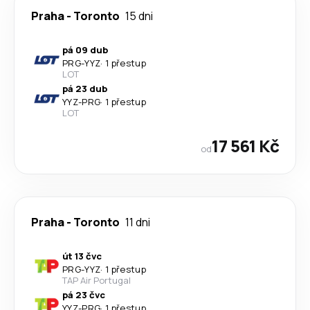
Praha
-
Toronto
15 dni
pá 09 dub
PRG
-
YYZ
·
1 přestup
LOT
pá 23 dub
YYZ
-
PRG
·
1 přestup
LOT
17 561 Kč
od
Praha
-
Toronto
11 dni
út 13 čvc
PRG
-
YYZ
·
1 přestup
TAP Air Portugal
pá 23 čvc
YYZ
-
PRG
·
1 přestup