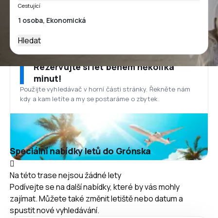
Cestující
Hledat
Rezervujte si let během několika
minut!
Použijte vyhledávač v horní části stránky. Řekněte nám
kdy a kam letíte a my se postaráme o zbytek.
Speciální nabídky letů do Grónska
Na této trase nejsou žádné lety
Podívejte se na další nabídky, které by vás mohly
zajímat. Můžete také změnit letiště nebo datum a
spustit nové vyhledávání.