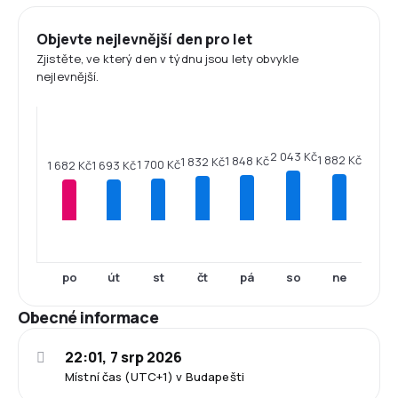
Objevte nejlevnější den pro let
Zjistěte, ve který den v týdnu jsou lety obvykle
nejlevnější.
2 043 Kč
1 882 Kč
1 848 Kč
1 832 Kč
1 700 Kč
1 693 Kč
1 682 Kč
po
út
st
čt
pá
so
ne
Obecné informace
22:01, 7 srp 2026
Místní čas (UTC+1) v Budapešti