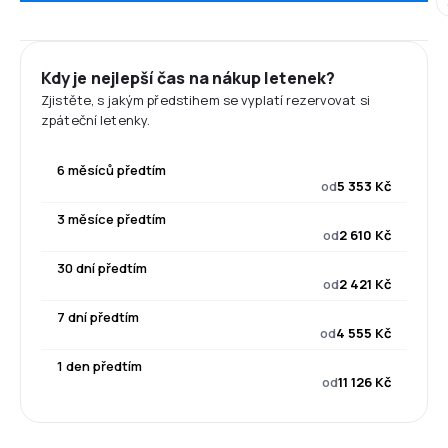
Kdy je nejlepší čas na nákup letenek?
Zjistěte, s jakým předstihem se vyplatí rezervovat si
zpáteční letenky.
6 měsíců předtím
od
5 353 Kč
3 měsíce předtím
od
2 610 Kč
30 dní předtím
od
2 421 Kč
7 dní předtím
od
4 555 Kč
1 den předtím
od
11 126 Kč