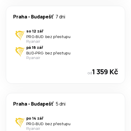
Praha
-
Budapešť
7 dni
so 12 zář
PRG
-
BUD
·
bez přestupu
Ryanair
pá 18 zář
BUD
-
PRG
·
bez přestupu
Ryanair
1 359 Kč
od
Praha
-
Budapešť
5 dni
po 14 zář
PRG
-
BUD
·
bez přestupu
Ryanair