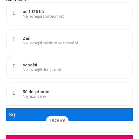
od 1 136 Kč
Nejlevnější zpáteční let
Září
Nejlevnější měsíc pro cestování
pondělí
Nejlevnější den pro let
30 dní předtím
Nejnižší ceny
Srp
1 578 Kč