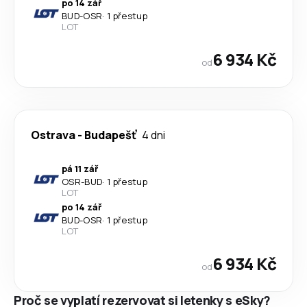
po 14 zář
BUD
-
OSR
·
1 přestup
LOT
6 934 Kč
od
Ostrava
-
Budapešť
4 dni
pá 11 zář
OSR
-
BUD
·
1 přestup
LOT
po 14 zář
BUD
-
OSR
·
1 přestup
LOT
6 934 Kč
od
Proč se vyplatí rezervovat si letenky s eSky?