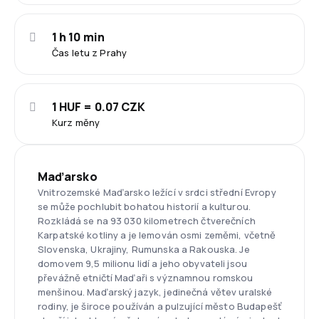
1 h 10 min
Čas letu z Prahy
1 HUF = 0.07 CZK
Kurz měny
Maďarsko
Vnitrozemské Maďarsko ležící v srdci střední Evropy
se může pochlubit bohatou historií a kulturou.
Rozkládá se na 93 030 kilometrech čtverečních
Karpatské kotliny a je lemován osmi zeměmi, včetně
Slovenska, Ukrajiny, Rumunska a Rakouska. Je
domovem 9,5 milionu lidí a jeho obyvateli jsou
převážně etničtí Maďaři s významnou romskou
menšinou. Maďarský jazyk, jedinečná větev uralské
rodiny, je široce používán a pulzující město Budapešť