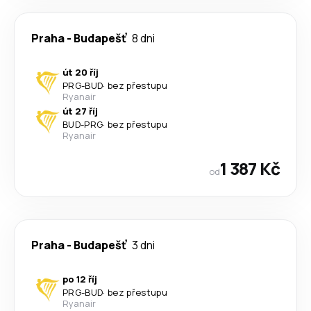
Praha
-
Budapešť
8 dni
út 20 říj
PRG
-
BUD
·
bez přestupu
Ryanair
út 27 říj
BUD
-
PRG
·
bez přestupu
Ryanair
1 387 Kč
od
Praha
-
Budapešť
3 dni
po 12 říj
PRG
-
BUD
·
bez přestupu
Ryanair