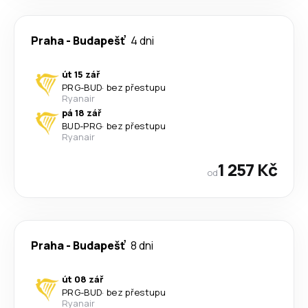
Praha
-
Budapešť
4 dni
út 15 zář
PRG
-
BUD
·
bez přestupu
Ryanair
pá 18 zář
BUD
-
PRG
·
bez přestupu
Ryanair
1 257 Kč
od
Praha
-
Budapešť
8 dni
út 08 zář
PRG
-
BUD
·
bez přestupu
Ryanair