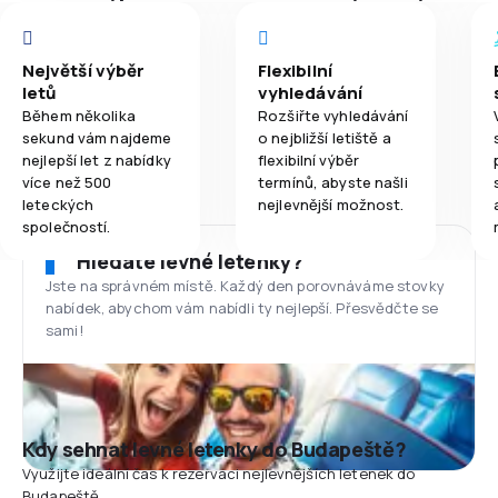
Největší výběr
Flexibilní
letů
vyhledávání
Během několika
Rozšiřte vyhledávání
sekund vám najdeme
o nejbližší letiště a
nejlepší let z nabídky
flexibilní výběr
více než 500
termínů, abyste našli
leteckých
nejlevnější možnost.
společností.
Hledáte levné letenky?
Jste na správném místě. Každý den porovnáváme stovky
nabídek, abychom vám nabídli ty nejlepší. Přesvědčte se
sami!
Kdy sehnat levné letenky do Budapeště?
Využijte ideální čas k rezervaci nejlevnějších letenek do
Budapeště