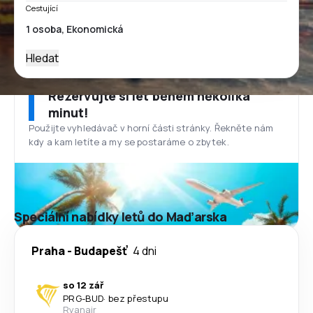
Cestující
Hledat
Rezervujte si let během několika
minut!
Použijte vyhledávač v horní části stránky. Řekněte nám
kdy a kam letíte a my se postaráme o zbytek.
Speciální nabídky letů do Maďarska
Praha
-
Budapešť
4 dni
so 12 zář
PRG
-
BUD
·
bez přestupu
Ryanair