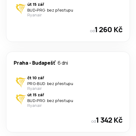
út 15 zář
BUD
-
PRG
·
bez přestupu
Ryanair
1 260 Kč
od
Praha
-
Budapešť
6 dni
čt 10 zář
PRG
-
BUD
·
bez přestupu
Ryanair
út 15 zář
BUD
-
PRG
·
bez přestupu
Ryanair
1 342 Kč
od