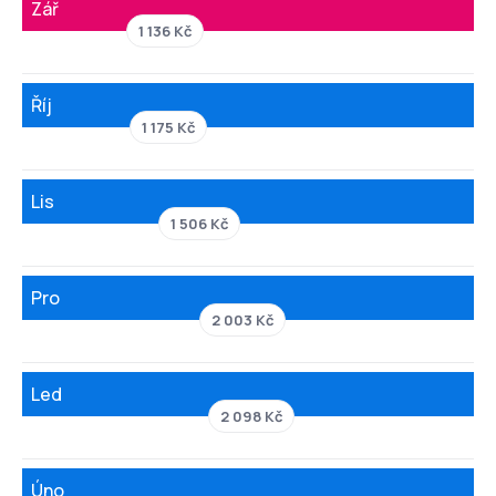
Zář
1 136 Kč
Říj
1 175 Kč
Lis
1 506 Kč
Pro
2 003 Kč
Led
2 098 Kč
Úno