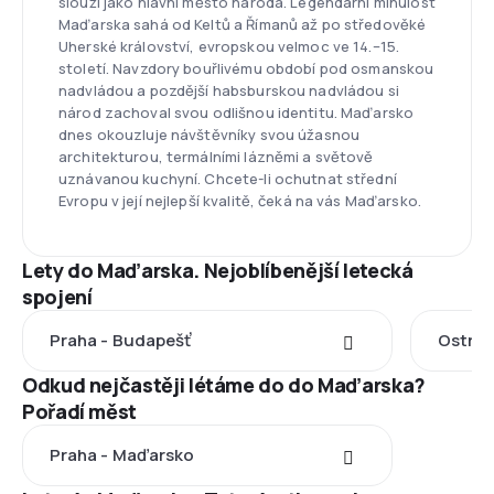
slouží jako hlavní město národa. Legendární minulost
Maďarska sahá od Keltů a Římanů až po středověké
Uherské království, evropskou velmoc ve 14.–15.
století. Navzdory bouřlivému období pod osmanskou
nadvládou a pozdější habsburskou nadvládou si
národ zachoval svou odlišnou identitu. Maďarsko
dnes okouzluje návštěvníky svou úžasnou
architekturou, termálními lázněmi a světově
uznávanou kuchyní. Chcete-li ochutnat střední
Evropu v její nejlepší kvalitě, čeká na vás Maďarsko.
Lety do Maďarska. Nejoblíbenější letecká
spojení
Praha - Budapešť
Ostrav
Odkud nejčastěji létáme do do Maďarska?
Pořadí měst
Praha - Maďarsko