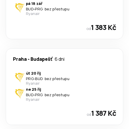
pá 18 zář
BUD
-
PRG
·
bez přestupu
Ryanair
1 383 Kč
od
Praha
-
Budapešť
6 dni
út 20 říj
PRG
-
BUD
·
bez přestupu
Ryanair
ne 25 říj
BUD
-
PRG
·
bez přestupu
Ryanair
1 387 Kč
od