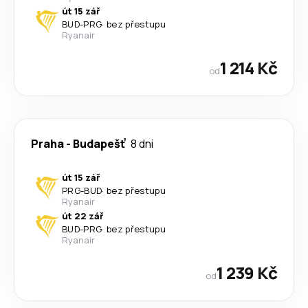
út 15 zář
BUD
-
PRG
·
bez přestupu
Ryanair
1 214 Kč
od
Praha
-
Budapešť
8 dni
út 15 zář
PRG
-
BUD
·
bez přestupu
Ryanair
út 22 zář
BUD
-
PRG
·
bez přestupu
Ryanair
1 239 Kč
od