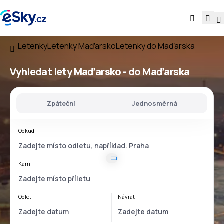
Letenky
Letenky Maďarsko
Letenky do Maďarska
Vyhledat lety
Maďarsko - do Maďarska
Zpáteční
Jednosměrná
Odkud
Kam
Odlet
Návrat