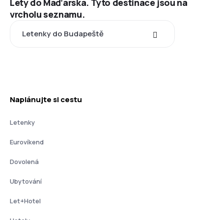
Lety do Maďarska. Tyto destinace jsou na
vrcholu seznamu.
Letenky do Budapeště
Naplánujte si cestu
Letenky
Eurovíkend
Dovolená
Ubytování
Let+Hotel