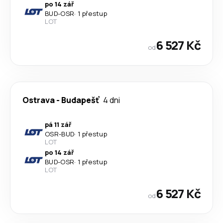
po 14 zář
BUD
-
OSR
·
1 přestup
LOT
6 527 Kč
od
Ostrava
-
Budapešť
4 dni
pá 11 zář
OSR
-
BUD
·
1 přestup
LOT
po 14 zář
BUD
-
OSR
·
1 přestup
LOT
6 527 Kč
od