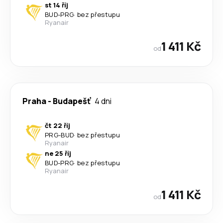
st 14 říj
BUD
-
PRG
·
bez přestupu
Ryanair
1 411 Kč
od
Praha
-
Budapešť
4 dni
čt 22 říj
PRG
-
BUD
·
bez přestupu
Ryanair
ne 25 říj
BUD
-
PRG
·
bez přestupu
Ryanair
1 411 Kč
od