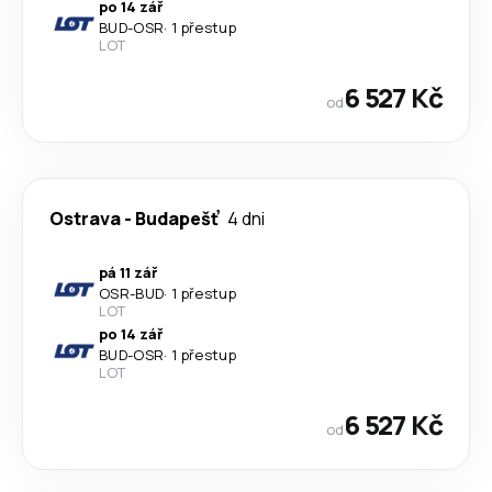
po 14 zář
BUD
-
OSR
·
1 přestup
LOT
6 527 Kč
od
Ostrava
-
Budapešť
4 dni
pá 11 zář
OSR
-
BUD
·
1 přestup
LOT
po 14 zář
BUD
-
OSR
·
1 přestup
LOT
6 527 Kč
od