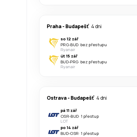
Praha
-
Budapešť
4 dni
so 12 zář
PRG
-
BUD
·
bez přestupu
Ryanair
út 15 zář
BUD
-
PRG
·
bez přestupu
Ryanair
Ostrava
-
Budapešť
4 dni
pá 11 zář
OSR
-
BUD
·
1 přestup
LOT
po 14 zář
BUD
-
OSR
·
1 přestup