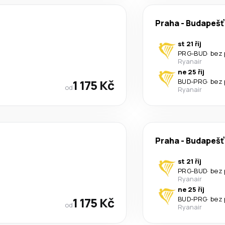
Praha
-
Budapešť
st 21 říj
PRG
-
BUD
·
bez 
Ryanair
ne 25 říj
1 175 Kč
BUD
-
PRG
·
bez 
od
Ryanair
Praha
-
Budapešť
st 21 říj
PRG
-
BUD
·
bez 
Ryanair
ne 25 říj
1 175 Kč
BUD
-
PRG
·
bez 
od
Ryanair