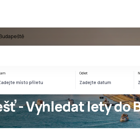
 Budapeště
Kam
Odlet
N
šť - Vyhledat lety do