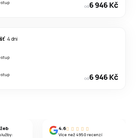
estup
6 946 Kč
od
šť
4 dni
estup
estup
6 946 Kč
od
užeb
4.6
služby:
Více než 4950 recenzí