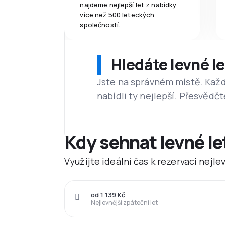
najdeme nejlepší let z nabídky
více než 500 leteckých
společností.
Hledáte levné l
Jste na správném místě. Kaž
nabídli ty nejlepší. Přesvědčt
Kdy sehnat levné l
Využijte ideální čas k rezervaci nej
od 1 139 Kč
Nejlevnější zpáteční let