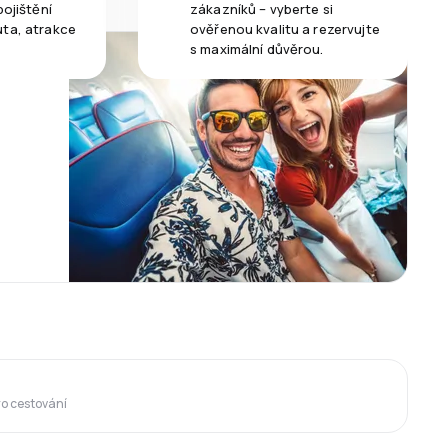
pojištění
zákazníků – vyberte si
uta, atrakce
ověřenou kvalitu a rezervujte
s maximální důvěrou.
ro cestování