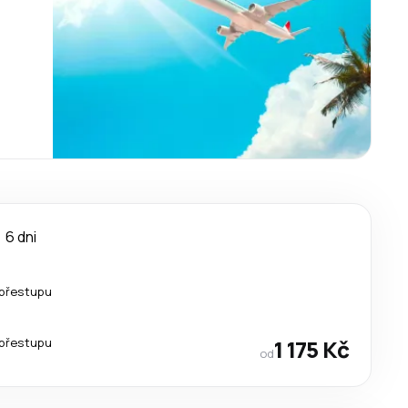
6 dni
přestupu
přestupu
1 175 Kč
od