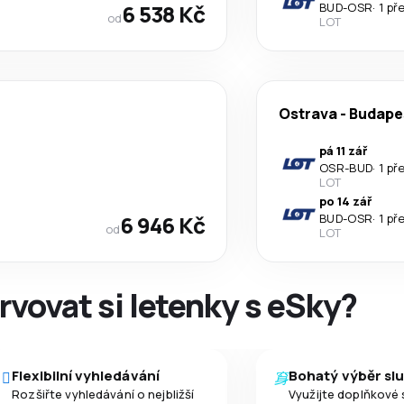
6 538 Kč
BUD
-
OSR
·
1 př
od
LOT
Ostrava
-
Budape
pá 11 zář
OSR
-
BUD
·
1 př
LOT
po 14 zář
6 946 Kč
BUD
-
OSR
·
1 př
od
LOT
rvovat si letenky s eSky?
Flexibilní vyhledávání
Bohatý výběr sl
Rozšiřte vyhledávání o nejbližší
Využijte doplňkové 