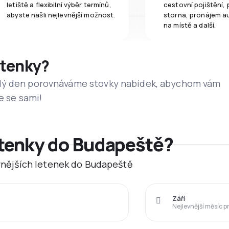
letiště a flexibilní výběr termínů,
cestovní pojištění, 
abyste našli nejlevnější možnost.
storna, pronájem a
na místě a další.
etenky?
dý den porovnáváme stovky nabídek, abychom vám
e se sami!
etenky do Budapeště?
levnějších letenek do Budapeště
Září
Nejlevnější měsíc p