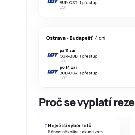
BUD
-
OSR
·
1 přestup
LOT
Ostrava
-
Budapešť
4 dni
pá 11 zář
OSR
-
BUD
·
1 přestup
LOT
po 14 zář
BUD
-
OSR
·
1 přestup
LOT
Proč se vyplatí reze
Největší výběr letů
Během několika sekund vám