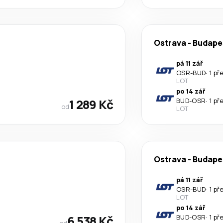
Ostrava
-
Budape
pá 11 zář
OSR
-
BUD
·
1 př
LOT
po 14 zář
1 289 Kč
BUD
-
OSR
·
1 př
od
LOT
Ostrava
-
Budape
pá 11 zář
OSR
-
BUD
·
1 př
LOT
po 14 zář
6 538 Kč
BUD
-
OSR
·
1 př
od