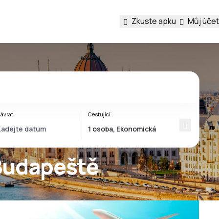
Zkuste apku
Můj účet
ávrat
Cestující
 Budapeště