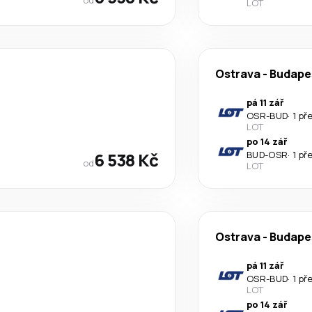
LOT
Ostrava
-
Budape
pá 11 zář
OSR
-
BUD
·
1 př
LOT
po 14 zář
6 538 Kč
BUD
-
OSR
·
1 př
od
LOT
Ostrava
-
Budape
pá 11 zář
OSR
-
BUD
·
1 př
LOT
po 14 zář