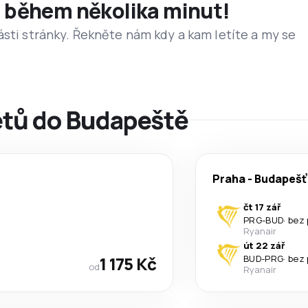
et během několika minut!
ásti stránky. Řekněte nám kdy a kam letíte a my se
letů do Budapeště
Praha
-
Budapešť
čt 17 zář
PRG
-
BUD
·
bez 
Ryanair
út 22 zář
1 175 Kč
BUD
-
PRG
·
bez 
od
Ryanair