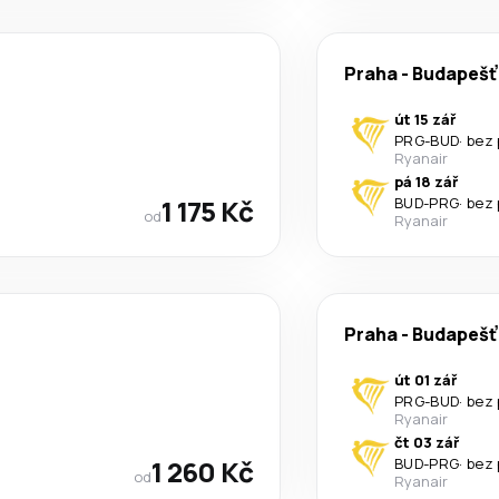
Praha
-
Budapešť
út 15 zář
PRG
-
BUD
·
bez 
Ryanair
pá 18 zář
1 175 Kč
BUD
-
PRG
·
bez 
od
Ryanair
Praha
-
Budapešť
út 01 zář
PRG
-
BUD
·
bez 
Ryanair
čt 03 zář
1 260 Kč
BUD
-
PRG
·
bez 
od
Ryanair