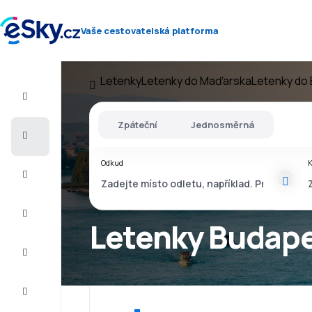
Vaše cestovatelská platforma
Letenky
Letenky do Maďarska
Letenky do
Let+Hotel
Zpáteční
Jednosměrná
Letenky
Odkud
Dovolená
Léto
2026
Letenky Budape
Zima
2026/27
Last
minute