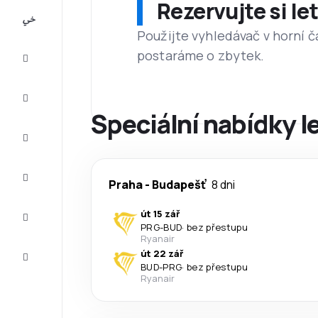
Rezervujte si l
All-
inclusive
Použijte vyhledávač v horní č
postaráme o zbytek.
Eurovíkend
Ubytování
Speciální nabídky 
Akční
letenky
Zkompletujte
Praha
-
Budapešť
8 dni
vaši cestu
Tipy a
út 15 zář
inspirace
PRG
-
BUD
·
bez přestupu
Ryanair
Zákaznický
út 22 zář
servis
BUD
-
PRG
·
bez přestupu
Ryanair