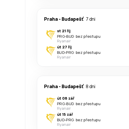
Praha
-
Budapešť
7 dni
st 21 říj
PRG
-
BUD
·
bez přestupu
Ryanair
út 27 říj
BUD
-
PRG
·
bez přestupu
Ryanair
Praha
-
Budapešť
8 dni
út 08 zář
PRG
-
BUD
·
bez přestupu
Ryanair
út 15 zář
BUD
-
PRG
·
bez přestupu
Ryanair