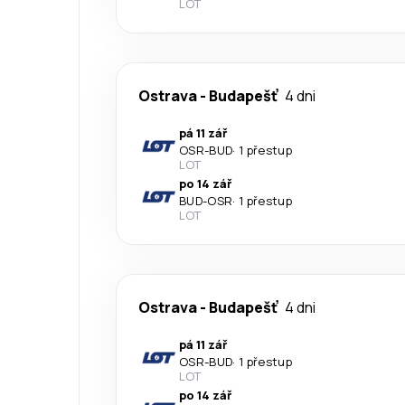
LOT
Ostrava
-
Budapešť
4 dni
pá 11 zář
OSR
-
BUD
·
1 přestup
LOT
po 14 zář
BUD
-
OSR
·
1 přestup
LOT
Ostrava
-
Budapešť
4 dni
pá 11 zář
OSR
-
BUD
·
1 přestup
LOT
po 14 zář