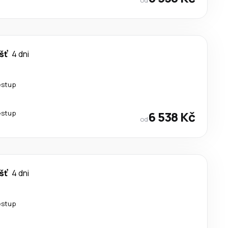
šť
4 dni
estup
estup
6 538 Kč
od
šť
4 dni
estup