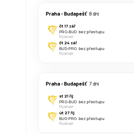
Praha
-
Budapešť
8 dni
čt 17 zář
PRG
-
BUD
·
bez přestupu
Ryanair
čt 24 zář
BUD
-
PRG
·
bez přestupu
Ryanair
Praha
-
Budapešť
7 dni
st 21 říj
PRG
-
BUD
·
bez přestupu
Ryanair
út 27 říj
BUD
-
PRG
·
bez přestupu
Ryanair