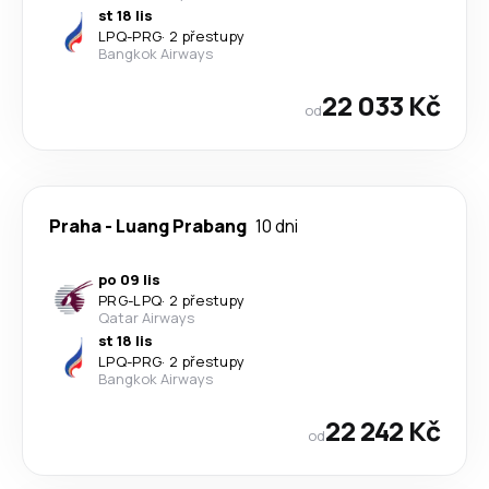
st 18 lis
LPQ
-
PRG
·
2 přestupy
Bangkok Airways
22 033 Kč
od
Praha
-
Luang Prabang
10 dni
po 09 lis
PRG
-
LPQ
·
2 přestupy
Qatar Airways
st 18 lis
LPQ
-
PRG
·
2 přestupy
Bangkok Airways
22 242 Kč
od