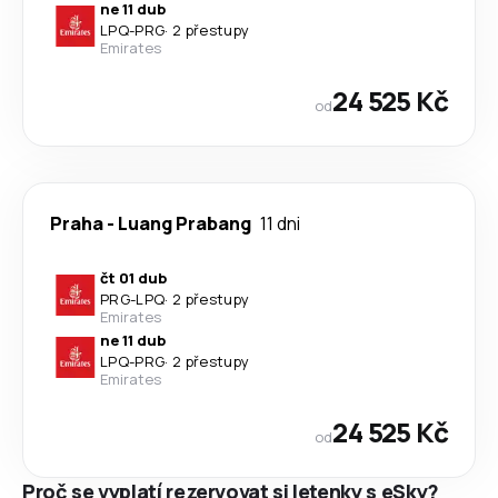
ne 11 dub
LPQ
-
PRG
·
2 přestupy
Emirates
24 525 Kč
od
Praha
-
Luang Prabang
11 dni
čt 01 dub
PRG
-
LPQ
·
2 přestupy
Emirates
ne 11 dub
LPQ
-
PRG
·
2 přestupy
Emirates
24 525 Kč
od
Proč se vyplatí rezervovat si letenky s eSky?