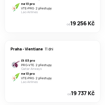
ne 13 pro
VTE
-
PRG
·
2 přestupy
Lao Airlines
19 256 Kč
od
Praha
-
Vientiane
11 dni
čt 03 pro
PRG
-
VTE
·
2 přestupy
Qatar Airways
ne 13 pro
VTE
-
PRG
·
2 přestupy
Lao Airlines
19 737 Kč
od