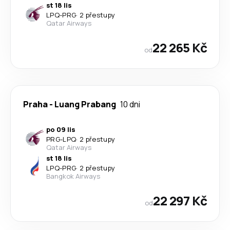
st 18 lis
LPQ
-
PRG
·
2 přestupy
Qatar Airways
22 265 Kč
od
Praha
-
Luang Prabang
10 dni
po 09 lis
PRG
-
LPQ
·
2 přestupy
Qatar Airways
st 18 lis
LPQ
-
PRG
·
2 přestupy
Bangkok Airways
22 297 Kč
od