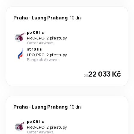
Praha
-
Luang Prabang
10 dni
po 09 lis
PRG
-
LPQ
·
2 přestupy
Qatar Airways
st 18 lis
LPQ
-
PRG
·
2 přestupy
Bangkok Airways
22 033 Kč
od
Praha
-
Luang Prabang
10 dni
po 09 lis
PRG
-
LPQ
·
2 přestupy
Qatar Airways