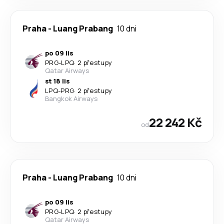
Praha
-
Luang Prabang
10 dni
po 09 lis
PRG
-
LPQ
·
2 přestupy
Qatar Airways
st 18 lis
LPQ
-
PRG
·
2 přestupy
Bangkok Airways
22 242 Kč
od
Praha
-
Luang Prabang
10 dni
po 09 lis
PRG
-
LPQ
·
2 přestupy
Qatar Airways