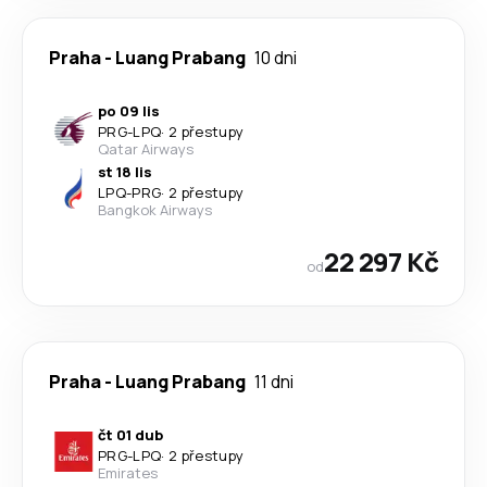
Praha
-
Luang Prabang
10 dni
po 09 lis
PRG
-
LPQ
·
2 přestupy
Qatar Airways
st 18 lis
LPQ
-
PRG
·
2 přestupy
Bangkok Airways
22 297 Kč
od
Praha
-
Luang Prabang
11 dni
čt 01 dub
PRG
-
LPQ
·
2 přestupy
Emirates