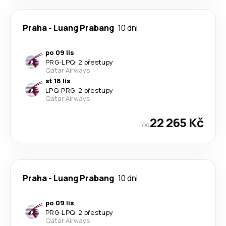
Praha
-
Luang Prabang
10 dni
po 09 lis
PRG
-
LPQ
·
2 přestupy
Qatar Airways
st 18 lis
LPQ
-
PRG
·
2 přestupy
Qatar Airways
22 265 Kč
od
Praha
-
Luang Prabang
10 dni
po 09 lis
PRG
-
LPQ
·
2 přestupy
Qatar Airways