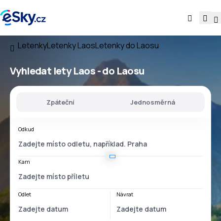
Letenky
Letenky Laos
Letenky do Laosu
Vyhledat lety
Laos - do Laosu
Zpáteční
Jednosměrná
Odkud
Kam
Odlet
Návrat