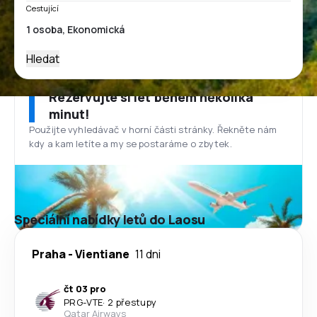
Cestující
Hledat
Rezervujte si let během několika
minut!
Použijte vyhledávač v horní části stránky. Řekněte nám
kdy a kam letíte a my se postaráme o zbytek.
Speciální nabídky letů do Laosu
Praha
-
Vientiane
11 dni
čt 03 pro
PRG
-
VTE
·
2 přestupy
Qatar Airways