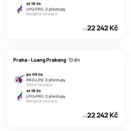
st 18 lis
LPQ
-
PRG
·
2 přestupy
Bangkok Airways
22 242 Kč
od
Praha
-
Luang Prabang
10 dni
po 09 lis
PRG
-
LPQ
·
2 přestupy
Qatar Airways
st 18 lis
LPQ
-
PRG
·
2 přestupy
Bangkok Airways
22 242 Kč
od