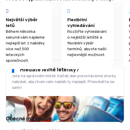
Největší výběr
Flexibilní
letů
vyhledávání
Během několika
Rozšiřte vyhledávání
sekund vám najdeme
o nejbližší letiště a
nejlepší let z nabídky
flexibilní výběr
více než 500
termínů, abyste našli
leteckých
nejlevnější možnost.
společností.
Hledáte levné letenky?
Jste na správném místě. Každý den porovnáváme stovky
nabídek, abychom vám nabídli ty nejlepší. Přesvědčte se
sami!
Obecné informace