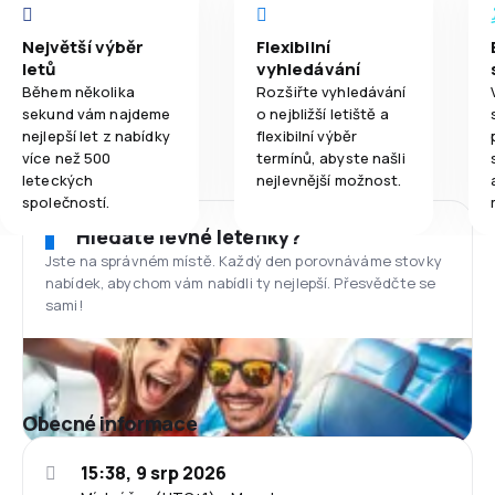
Největší výběr
Flexibilní
letů
vyhledávání
Během několika
Rozšiřte vyhledávání
sekund vám najdeme
o nejbližší letiště a
nejlepší let z nabídky
flexibilní výběr
více než 500
termínů, abyste našli
leteckých
nejlevnější možnost.
společností.
Hledáte levné letenky?
Jste na správném místě. Každý den porovnáváme stovky
nabídek, abychom vám nabídli ty nejlepší. Přesvědčte se
sami!
Obecné informace
15:38, 9 srp 2026