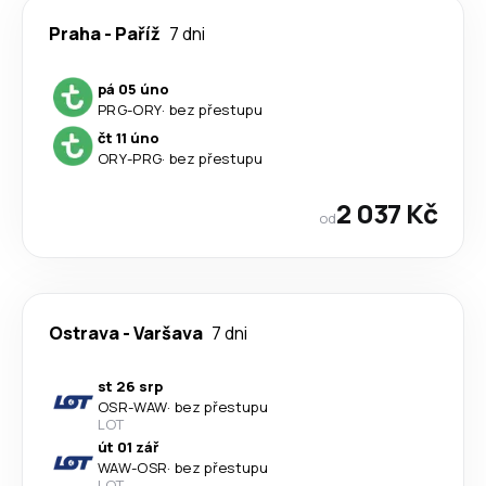
Praha
-
Paříž
7 dni
pá 05 úno
PRG
-
ORY
·
bez přestupu
čt 11 úno
ORY
-
PRG
·
bez přestupu
2 037 Kč
od
Ostrava
-
Varšava
7 dni
st 26 srp
OSR
-
WAW
·
bez přestupu
LOT
út 01 zář
WAW
-
OSR
·
bez přestupu
LOT