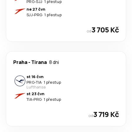
PRG
-
SJJ
·
1 přestup
ne 27 čvn
SJJ
-
PRG
·
1 přestup
3 705 Kč
od
Praha
-
Tirana
8 dni
st 16 čvn
PRG
-
TIA
·
1 přestup
Lufthansa
st 23 čvn
TIA
-
PRG
·
1 přestup
3 719 Kč
od