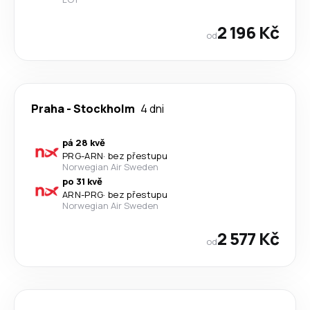
2 196 Kč
od
Praha
-
Stockholm
4 dni
pá 28 kvě
PRG
-
ARN
·
bez přestupu
Norwegian Air Sweden
po 31 kvě
ARN
-
PRG
·
bez přestupu
Norwegian Air Sweden
2 577 Kč
od