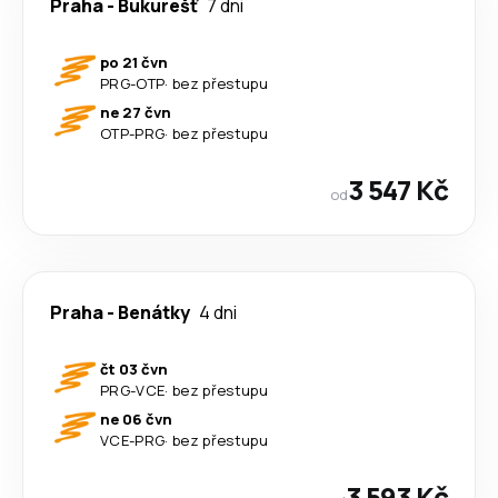
Praha
-
Bukurešť
7 dni
po 21 čvn
PRG
-
OTP
·
bez přestupu
ne 27 čvn
OTP
-
PRG
·
bez přestupu
3 547 Kč
od
Praha
-
Benátky
4 dni
čt 03 čvn
PRG
-
VCE
·
bez přestupu
ne 06 čvn
VCE
-
PRG
·
bez přestupu
3 593 Kč