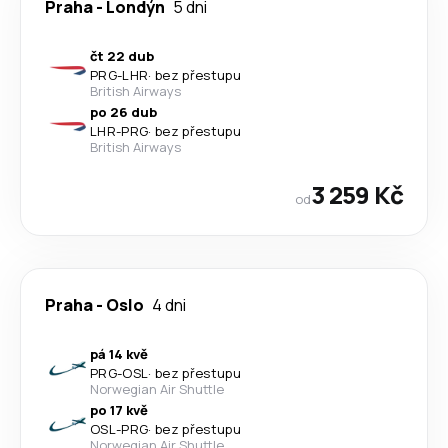
Praha
-
Londýn
5 dni
čt 22 dub
PRG
-
LHR
·
bez přestupu
British Airways
po 26 dub
LHR
-
PRG
·
bez přestupu
British Airways
3 259 Kč
od
Praha
-
Oslo
4 dni
pá 14 kvě
PRG
-
OSL
·
bez přestupu
Norwegian Air Shuttle
po 17 kvě
OSL
-
PRG
·
bez přestupu
Norwegian Air Shuttle