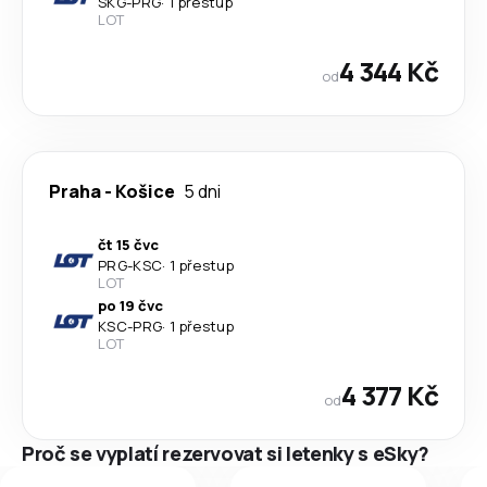
SKG
-
PRG
·
1 přestup
LOT
4 344 Kč
od
Praha
-
Košice
5 dni
čt 15 čvc
PRG
-
KSC
·
1 přestup
LOT
po 19 čvc
KSC
-
PRG
·
1 přestup
LOT
4 377 Kč
od
Proč se vyplatí rezervovat si letenky s eSky?