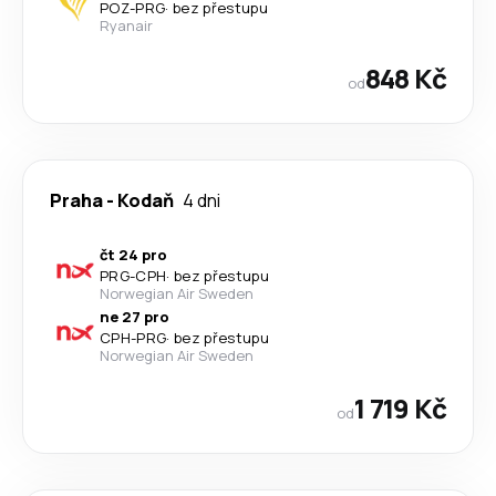
POZ
-
PRG
·
bez přestupu
Ryanair
848 Kč
od
Praha
-
Kodaň
4 dni
čt 24 pro
PRG
-
CPH
·
bez přestupu
Norwegian Air Sweden
ne 27 pro
CPH
-
PRG
·
bez přestupu
Norwegian Air Sweden
1 719 Kč
od