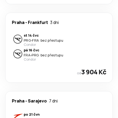
Praha
-
Frankfurt
3 dni
st 14 čvc
PRG
-
FRA
·
bez přestupu
Condor
pá 16 čvc
FRA
-
PRG
·
bez přestupu
Condor
3 904 Kč
od
Praha
-
Sarajevo
7 dni
po 21 čvn