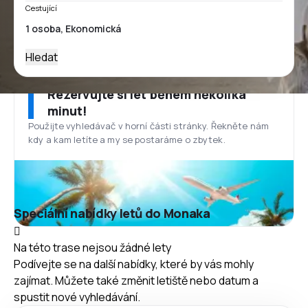
Cestující
Hledat
Rezervujte si let během několika
minut!
Použijte vyhledávač v horní části stránky. Řekněte nám
kdy a kam letíte a my se postaráme o zbytek.
Speciální nabídky letů do Monaka
Na této trase nejsou žádné lety
Podívejte se na další nabídky, které by vás mohly
zajímat. Můžete také změnit letiště nebo datum a
spustit nové vyhledávání.