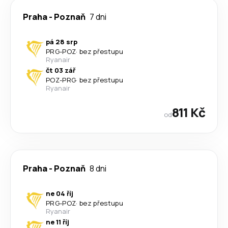
Praha
-
Poznaň
7 dni
pá 28 srp
PRG
-
POZ
·
bez přestupu
Ryanair
čt 03 zář
POZ
-
PRG
·
bez přestupu
Ryanair
811 Kč
od
Praha
-
Poznaň
8 dni
ne 04 říj
PRG
-
POZ
·
bez přestupu
Ryanair
ne 11 říj