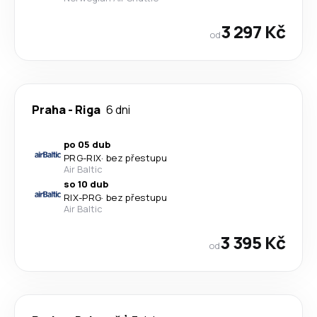
3 297 Kč
od
Praha
-
Riga
6 dni
po 05 dub
PRG
-
RIX
·
bez přestupu
Air Baltic
so 10 dub
RIX
-
PRG
·
bez přestupu
Air Baltic
3 395 Kč
od