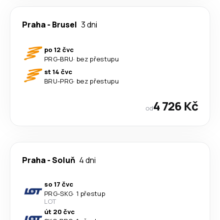
Praha
-
Brusel
3 dni
po 12 čvc
PRG
-
BRU
·
bez přestupu
st 14 čvc
BRU
-
PRG
·
bez přestupu
4 726 Kč
od
Praha
-
Soluň
4 dni
so 17 čvc
PRG
-
SKG
·
1 přestup
LOT
út 20 čvc