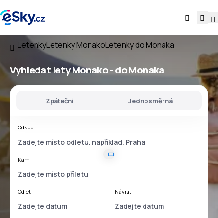
Letenky
Letenky Monako
Letenky do Monaka
Vyhledat lety
Monako - do Monaka
Zpáteční
Jednosměrná
Odkud
Kam
Odlet
Návrat