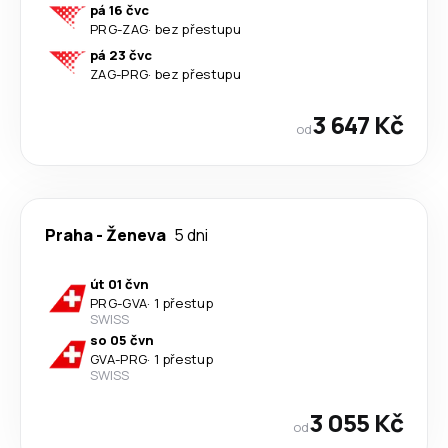
pá 16 čvc
PRG
-
ZAG
·
bez přestupu
pá 23 čvc
ZAG
-
PRG
·
bez přestupu
3 647 Kč
od
Praha
-
Ženeva
5 dni
út 01 čvn
PRG
-
GVA
·
1 přestup
SWISS
so 05 čvn
GVA
-
PRG
·
1 přestup
SWISS
3 055 Kč
od