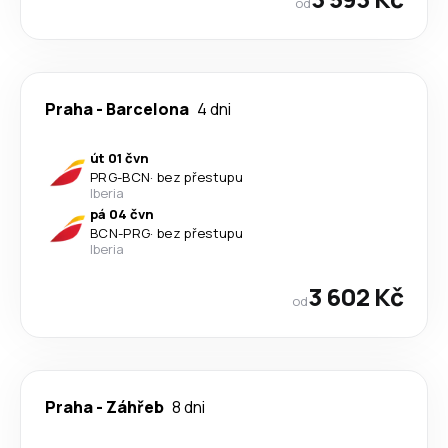
od
Praha
-
Barcelona
4 dni
út 01 čvn
PRG
-
BCN
·
bez přestupu
Iberia
pá 04 čvn
BCN
-
PRG
·
bez přestupu
Iberia
3 602 Kč
od
Praha
-
Záhřeb
8 dni