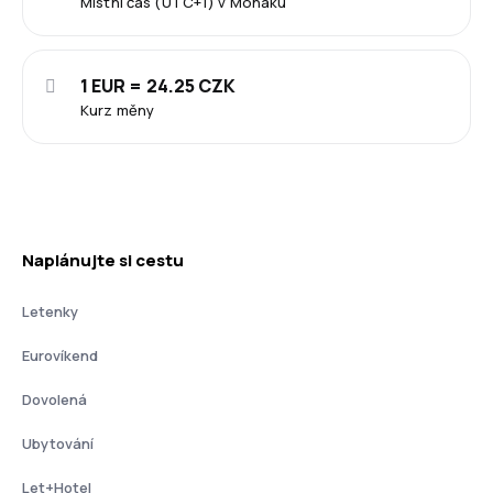
Místní čas (UTC+1) v Monaku
1 EUR = 24.25 CZK
Kurz měny
Naplánujte si cestu
Letenky
Eurovíkend
Dovolená
Ubytování
Let+Hotel